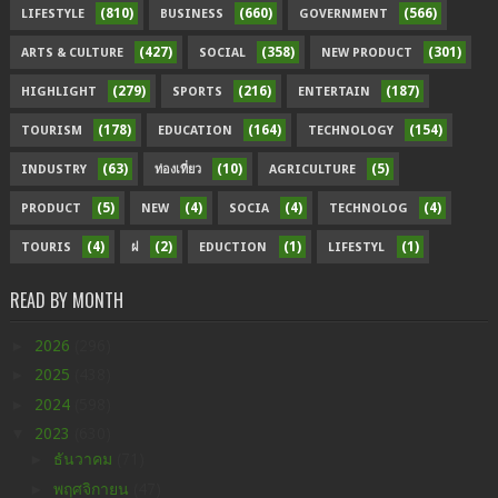
(810)
(660)
(566)
LIFESTYLE
BUSINESS
GOVERNMENT
(427)
(358)
(301)
ARTS & CULTURE
SOCIAL
NEW PRODUCT
(279)
(216)
(187)
HIGHLIGHT
SPORTS
ENTERTAIN
(178)
(164)
(154)
TOURISM
EDUCATION
TECHNOLOGY
(63)
(10)
(5)
INDUSTRY
ท่องเที่ยว
AGRICULTURE
(5)
(4)
(4)
(4)
PRODUCT
NEW
SOCIA
TECHNOLOG
(4)
(2)
(1)
(1)
TOURIS
ฝ
EDUCTION
LIFESTYL
READ BY MONTH
►
2026
(296)
►
2025
(438)
►
2024
(598)
▼
2023
(630)
►
ธันวาคม
(71)
►
พฤศจิกายน
(47)