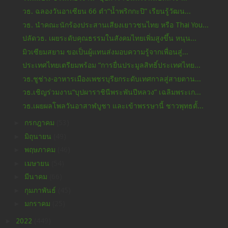
วธ. ฉลองวันอาเซียน 66 ตำ“น้ำพริกกะปิ” เรียนรู้วัฒน...
วธ. นำคณะนักร้องประสานเสียงเยาวชนไทย หรือ Thai You...
ปลัดวธ. เผยระดับคุณธรรมในสังคมไทยเพิ่มสูงขึ้น หนุน...
มิวเซียมสยาม ขอเป็นผู้แทนส่งมอบความรู้จากเพื่อนสู่...
ประเทศไทยเตรียมพร้อม “การยื่นประมูลสิทธิ์ประเทศไทย...
วธ.ชูช่าง-อาหารเมืองเพชรบุรียกระดับเทศกาลสู่สายตาน...
วธ.เชิญร่วมงาน“บุปผาราชินีพระพันปีหลวง” เฉลิมพระเก...
วธ.เผยผลโพลวันอาสาฬบูชา และเข้าพรรษานี้ ชาวพุทธตั้...
►
กรกฎาคม
(53)
►
มิถุนายน
(49)
►
พฤษภาคม
(46)
►
เมษายน
(54)
►
มีนาคม
(66)
►
กุมภาพันธ์
(45)
►
มกราคม
(25)
►
2022
(449)