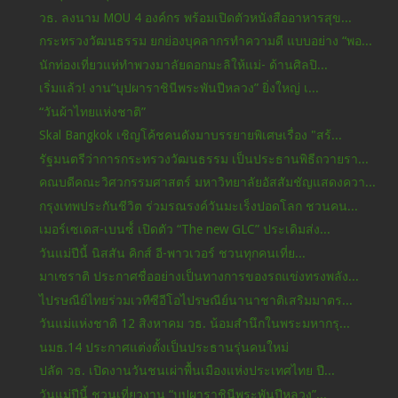
วธ. ลงนาม MOU 4 องค์กร พร้อมเปิดตัวหนังสืออาหารสุข...
กระทรวงวัฒนธรรม ยกย่องบุคลากรทำความดี แบบอย่าง “พอ...
นักท่องเที่ยวแห่ทำพวงมาลัยดอกมะลิให้แม่- ด้านศิลปิ...
เริ่มแล้ว! งาน“บุปผาราชินีพระพันปีหลวง” ยิ่งใหญ่ เ...
“วันผ้าไทยแห่งชาติ”
Skal Bangkok เชิญโค้ชคนดังมาบรรยายพิเศษเรื่อง "สร้...
รัฐมนตรีว่าการกระทรวงวัฒนธรรม เป็นประธานพิธีถวายรา...
คณบดีคณะวิศวกรรมศาสตร์ มหาวิทยาลัยอัสสัมชัญแสดงควา...
กรุงเทพประกันชีวิต ร่วมรณรงค์วันมะเร็งปอดโลก ชวนคน...
เมอร์เซเดส-เบนซ์์ เปิดตัว “The new GLC” ประเดิมส่ง...
วันแม่ปีนี้ นิสสัน คิกส์ อี-พาวเวอร์ ชวนทุกคนเที่ย...
มาเซราติ ประกาศชื่ออย่างเป็นทางการของรถแข่งทรงพลัง...
ไปรษณีย์ไทยร่วมเวทีซีอีโอไปรษณีย์นานาชาติเสริมมาตร...
วันแม่แห่งชาติ 12 สิงหาคม วธ. น้อมสำนึกในพระมหากรุ...
นมธ.14 ประกาศแต่งตั้งเป็นประธานรุ่นคนใหม่
ปลัด วธ. เปิดงานวันชนเผ่าพื้นเมืองแห่งประเทศไทย ปี...
วันแม่ปีนี้ ชวนเที่ยวงาน “บุปผาราชินีพระพันปีหลวง”...