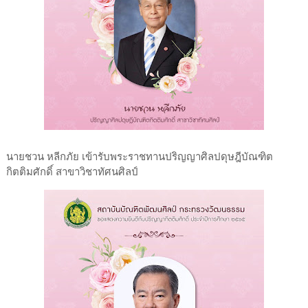
นายชวน หลีกภัย เข้ารับพระราชทานปริญญาศิลปดุษฎีบัณฑิต
กิตติมศักดิ์ สาขาวิชาทัศนศิลป์