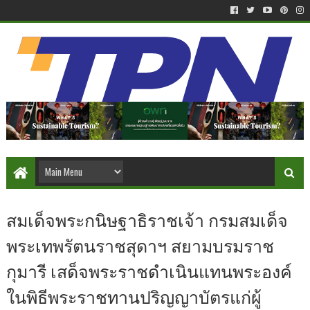
สมเด็จพระกนิษฐาธิราชเจ้า กรมสมเด็จ
พระเทพรัตนราชสุดาฯ สยามบรมราช
กุมารี เสด็จพระราชดำเนินแทนพระองค์
ในพิธีพระราชทานปริญญาบัตรแก่ผู้