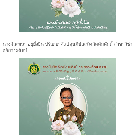
นางมัณฑนา อยู่ยั่งยืน ปริญญาศิลปดุษฎีบัณฑิตกิตติมศักดิ์ สาขาวิชา
ดุริยางคศิลป์