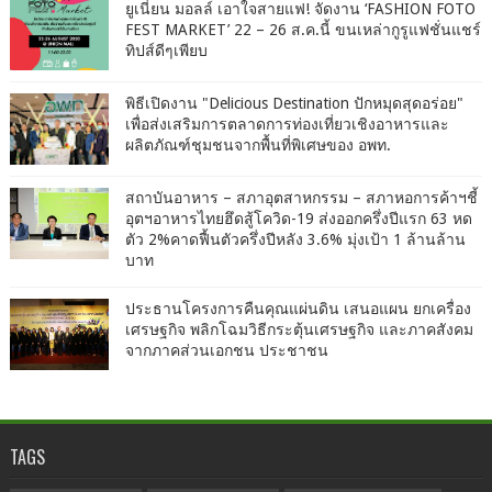
ยูเนี่ยน มอลล์ เอาใจสายแฟ! จัดงาน ‘FASHION FOTO
FEST MARKET’ 22 – 26 ส.ค.นี้ ขนเหล่ากูรูแฟชั่นแชร์
ทิปส์ดีๆเพียบ
พิธีเปิดงาน "Delicious Destination ปักหมุดสุดอร่อย"
เพื่อส่งเสริมการตลาดการท่องเที่ยวเชิงอาหารและ
ผลิตภัณฑ์ชุมชนจากพื้นที่พิเศษของ อพท.
สถาบันอาหาร – สภาอุตสาหกรรม – สภาหอการค้าฯชี้
อุตฯอาหารไทยฮึดสู้โควิด-19 ส่งออกครึ่งปีแรก 63 หด
ตัว 2%คาดฟื้นตัวครึ่งปีหลัง 3.6% มุ่งเป้า 1 ล้านล้าน
บาท
ประธานโครงการคืนคุณแผ่นดิน เสนอแผน ยกเครื่อง
เศรษฐกิจ พลิกโฉมวิธีกระตุ้นเศรษฐกิจ และภาคสังคม
จากภาคส่วนเอกชน ประชาชน
TAGS