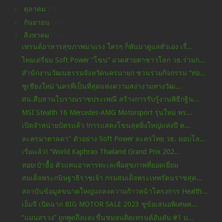
►
ตุลาคม
(71)
►
กันยายน
(47)
▼
สิงหาคม
(56)
เทรนด์อาหารสุขภาพมาแรง ใครๆ ก็หันมาดูแลตัวเอง เรื่...
ไทยเตรียม Soft Power “โขน” อวดสายตาชาวโลก วธ.ร่วมก...
สำนักงานวัฒนธรรมจังหวัดนครนายก ชวนร่วมกิจกรรม “ท่อ...
ชูเชียงใหม่ ‘นครที่เป็นที่สุดแห่งความสง่างามทางวัฒ...
ศน.สืบสานโบราณราชประเพณี สร้างการรับรู้งานพิธีกฐิน...
MSI Stealth 16 Mercedes-AMG Motorsport รุ่นใหม่ พร...
เปิดจำหน่ายบัตรแล้ว !การแสดงโขนสุดยิ่งใหญ่แห่งปี ต...
ละครมาตาลดา" ตัวอย่าง Soft Power ละครไทย วธ. มอบโล...
เริ่มแล้ว! “World Kaphrao Thailand Grand Prix 202...
หอยเป๋าฮื้อ ตัวแทนอาหารทะเลเพื่อสุขภาพที่ยอดเยี่ยม
สมเด็จพระกนิษฐาธิราชเจ้า กรมสมเด็จพระเทพรัตนราชสุด...
สถาบันข้อมูลขนาดใหญ่แถลงความก้าวหน้าโครงการ Health...
เอ็มจี เปิดฉาก BIG MOTOR SALE 2023 ชูข้อเสนอพิเศษค...
“แมนสรวง” ถูกพูดถึงและชื่นชมจนติดเทรนด์อันดับ #1 บ...