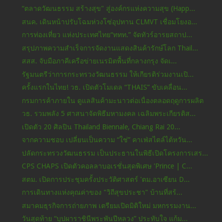
“ตลาดวัฒนธรรม สร้างสุข" สู่องค์กรแห่งความสุข (Happ...
สนค. เดินหน้าปรับโฉมห่วงโซ่อุปทาน CLMVT เชื่อมโยงอ...
การท่องเที่ยว แห่งประเทศไทย“ททท.” จัดทัวร์อารยสถาป...
สรุปภาพความสำเร็จการจัดงานแสดงสินค้ารักษ์โลก Thail...
สสส. จับมือภาคีเครือข่ายเนรมิตพื้นที่กลางกรุง จัดเ...
รัฐมนตรีว่าการกระทรวงวัฒนธรรม ให้เกียรติร่วมงานเปิ...
ครั้งแรกในไทย! วธ. เปิดตัวโมเดล “THAIS” ขับเคลื่อน...
กรมการค้าภายใน ดูแลสินค้ามะนาวต่อเนื่องตลอดฤดูการผลิต
วธ. รวมพลัง 5 ศาสนาจัดพิธีมหามงคล เฉลิมพระเกียรติส...
เปิดตัว 20 ศิลปิน Thailand Biennale, Chiang Rai 20...
จากความชอบ เปลี่ยนเป็นความ “ใช่” คาเฟ่สไตล์ไต้หวัน...
ปลัดกระทรวงวัฒนธรรม เป็นประธานในพิธีเปิดโครงการเสร...
CPS CHAPS เปิดตัวคอลลาบอเรชั่นสุดพิเศษ 'Prince | C...
สตม. เปิดการประชุมครั้งประวัติศาสตร์ 'ตม.อาเซียน D...
การเดินทางแห่งคุณค่าของ "วิถีสุขประชา" บ้านที่สร้...
สมาคมธุรกิจการถ่ายภาพ เตรียมเปิดมิติใหม่ มหกรรมงาน...
วันสุดท้าย “บุปผาราชินีพระพันปีหลวง” ประทับใจ แก้ม...