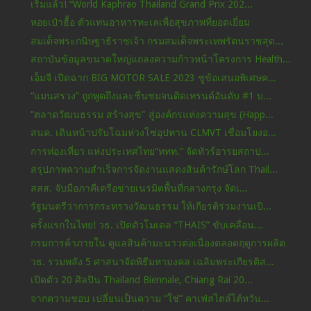
เริ่มแล้ว! “World Kaphrao Thailand Grand Prix 202...
หอยเป๋าฮื้อ ตัวแทนอาหารทะเลเพื่อสุขภาพที่ยอดเยี่ยม
สมเด็จพระกนิษฐาธิราชเจ้า กรมสมเด็จพระเทพรัตนราชสุด...
สถาบันข้อมูลขนาดใหญ่แถลงความก้าวหน้าโครงการ Health...
เอ็มจี เปิดฉาก BIG MOTOR SALE 2023 ชูข้อเสนอพิเศษค...
“แมนสรวง” ถูกพูดถึงและชื่นชมจนติดเทรนด์อันดับ #1 บ...
“ตลาดวัฒนธรรม สร้างสุข" สู่องค์กรแห่งความสุข (Happ...
สนค. เดินหน้าปรับโฉมห่วงโซ่อุปทาน CLMVT เชื่อมโยงอ...
การท่องเที่ยว แห่งประเทศไทย“ททท.” จัดทัวร์อารยสถาป...
สรุปภาพความสำเร็จการจัดงานแสดงสินค้ารักษ์โลก Thail...
สสส. จับมือภาคีเครือข่ายเนรมิตพื้นที่กลางกรุง จัดเ...
รัฐมนตรีว่าการกระทรวงวัฒนธรรม ให้เกียรติร่วมงานเปิ...
ครั้งแรกในไทย! วธ. เปิดตัวโมเดล “THAIS” ขับเคลื่อน...
กรมการค้าภายใน ดูแลสินค้ามะนาวต่อเนื่องตลอดฤดูการผลิต
วธ. รวมพลัง 5 ศาสนาจัดพิธีมหามงคล เฉลิมพระเกียรติส...
เปิดตัว 20 ศิลปิน Thailand Biennale, Chiang Rai 20...
จากความชอบ เปลี่ยนเป็นความ “ใช่” คาเฟ่สไตล์ไต้หวัน...