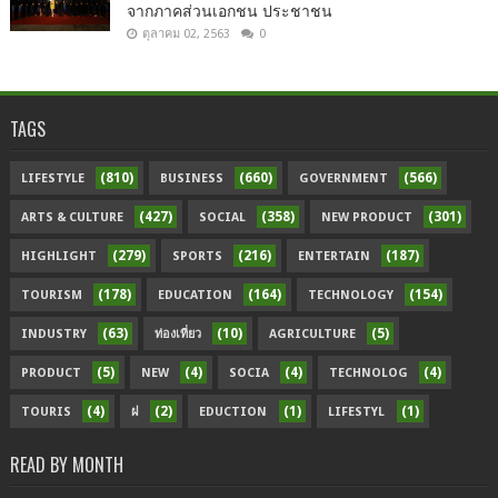
จากภาคส่วนเอกชน ประชาชน
ตุลาคม 02, 2563
0
TAGS
(810)
(660)
(566)
LIFESTYLE
BUSINESS
GOVERNMENT
(427)
(358)
(301)
ARTS & CULTURE
SOCIAL
NEW PRODUCT
(279)
(216)
(187)
HIGHLIGHT
SPORTS
ENTERTAIN
(178)
(164)
(154)
TOURISM
EDUCATION
TECHNOLOGY
(63)
(10)
(5)
INDUSTRY
ท่องเที่ยว
AGRICULTURE
(5)
(4)
(4)
(4)
PRODUCT
NEW
SOCIA
TECHNOLOG
(4)
(2)
(1)
(1)
TOURIS
ฝ
EDUCTION
LIFESTYL
READ BY MONTH