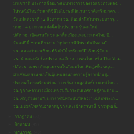
มาเซราติ ประกาศชื่ออย่างเป็นทางการของรถแข่งทรงพลัง...
ไปรษณีย์ไทยร่วมเวทีซีอีโอไปรษณีย์นานาชาติเสริมมาตร...
วันแม่แห่งชาติ 12 สิงหาคม วธ. น้อมสำนึกในพระมหากรุ...
นมธ.14 ประกาศแต่งตั้งเป็นประธานรุ่นคนใหม่
ปลัด วธ. เปิดงานวันชนเผ่าพื้นเมืองแห่งประเทศไทย ปี...
วันแม่ปีนี้ ชวนเที่ยวงาน “บุปผาราชินีพระพันปีหลวง”...
วธ. ฉลองวันอาเซียน 66 ตำ“น้ำพริกกะปิ” เรียนรู้วัฒน...
วธ. นำคณะนักร้องประสานเสียงเยาวชนไทย หรือ Thai You...
ปลัดวธ. เผยระดับคุณธรรมในสังคมไทยเพิ่มสูงขึ้น หนุน...
มิวเซียมสยาม ขอเป็นผู้แทนส่งมอบความรู้จากเพื่อนสู่...
ประเทศไทยเตรียมพร้อม “การยื่นประมูลสิทธิ์ประเทศไทย...
วธ.ชูช่าง-อาหารเมืองเพชรบุรียกระดับเทศกาลสู่สายตาน...
วธ.เชิญร่วมงาน“บุปผาราชินีพระพันปีหลวง” เฉลิมพระเก...
วธ.เผยผลโพลวันอาสาฬบูชา และเข้าพรรษานี้ ชาวพุทธตั้...
►
กรกฎาคม
(53)
►
มิถุนายน
(49)
►
พฤษภาคม
(46)