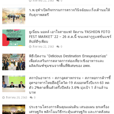
สิงหาคม 22, 2563
0
ร.พ.จุฬาเปิดกิจกรรมการตรวจวินิจฉัยมะเร็งเต้านมให้
กับสุภาพสตรี
ยูเนี่ยน มอลล์ เอาใจสายแฟ! จัดงาน ‘FASHION FOTO
FEST MARKET’ 22 – 26 ส.ค.นี้ ขนเหล่ากูรูแฟชั่นแชร์
ทิปส์ดีๆเพียบ
สิงหาคม 22, 2563
0
พิธีเปิดงาน "Delicious Destination ปักหมุดสุดอร่อย"
เพื่อส่งเสริมการตลาดการท่องเที่ยวเชิงอาหารและ
ผลิตภัณฑ์ชุมชนจากพื้นที่พิเศษของ อพท.
สถาบันอาหาร – สภาอุตสาหกรรม – สภาหอการค้าฯชี้
อุตฯอาหารไทยฮึดสู้โควิด-19 ส่งออกครึ่งปีแรก 63 หด
ตัว 2%คาดฟื้นตัวครึ่งปีหลัง 3.6% มุ่งเป้า 1 ล้านล้าน
บาท
สิงหาคม 20, 2563
0
ประธานโครงการคืนคุณแผ่นดิน เสนอแผน ยกเครื่อง
เศรษฐกิจ พลิกโฉมวิธีกระตุ้นเศรษฐกิจ และภาคสังคม