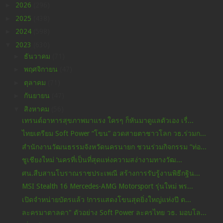
►
2026
(296)
►
2025
(438)
►
2024
(598)
▼
2023
(630)
►
ธันวาคม
(71)
►
พฤศจิกายน
(47)
►
ตุลาคม
(71)
►
กันยายน
(47)
▼
สิงหาคม
(56)
เทรนด์อาหารสุขภาพมาแรง ใครๆ ก็หันมาดูแลตัวเอง เรื่...
ไทยเตรียม Soft Power “โขน” อวดสายตาชาวโลก วธ.ร่วมก...
สำนักงานวัฒนธรรมจังหวัดนครนายก ชวนร่วมกิจกรรม “ท่อ...
ชูเชียงใหม่ ‘นครที่เป็นที่สุดแห่งความสง่างามทางวัฒ...
ศน.สืบสานโบราณราชประเพณี สร้างการรับรู้งานพิธีกฐิน...
MSI Stealth 16 Mercedes-AMG Motorsport รุ่นใหม่ พร...
เปิดจำหน่ายบัตรแล้ว !การแสดงโขนสุดยิ่งใหญ่แห่งปี ต...
ละครมาตาลดา" ตัวอย่าง Soft Power ละครไทย วธ. มอบโล...