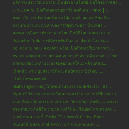
ปลัดกระทรวงวัฒนธรรม เป็นประธานในพิธีเปิดโครงการเสร...
CPS CHAPS เปิดตัวคอลลาบอเรชั่นสุดพิเศษ 'Prince | C...
สตม. เปิดการประชุมครั้งประวัติศาสตร์ 'ตม.อาเซียน D...
การเดินทางแห่งคุณค่าของ "วิถีสุขประชา" บ้านที่สร้...
สมาคมธุรกิจการถ่ายภาพ เตรียมเปิดมิติใหม่ มหกรรมงาน...
วันสุดท้าย “บุปผาราชินีพระพันปีหลวง” ประทับใจ แก้ม...
วธ. ลงนาม MOU 4 องค์กร พร้อมเปิดตัวหนังสืออาหารสุข...
กระทรวงวัฒนธรรม ยกย่องบุคลากรทำความดี แบบอย่าง “พอ...
นักท่องเที่ยวแห่ทำพวงมาลัยดอกมะลิให้แม่- ด้านศิลปิ...
เริ่มแล้ว! งาน“บุปผาราชินีพระพันปีหลวง” ยิ่งใหญ่ เ...
“วันผ้าไทยแห่งชาติ”
Skal Bangkok เชิญโค้ชคนดังมาบรรยายพิเศษเรื่อง "สร้...
รัฐมนตรีว่าการกระทรวงวัฒนธรรม เป็นประธานพิธีถวายรา...
คณบดีคณะวิศวกรรมศาสตร์ มหาวิทยาลัยอัสสัมชัญแสดงควา...
กรุงเทพประกันชีวิต ร่วมรณรงค์วันมะเร็งปอดโลก ชวนคน...
เมอร์เซเดส-เบนซ์์ เปิดตัว “The new GLC” ประเดิมส่ง...
วันแม่ปีนี้ นิสสัน คิกส์ อี-พาวเวอร์ ชวนทุกคนเที่ย...