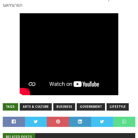
นครนายก
TAGS:
ARTS & CULTURE
BUSINESS
GOVERNMENT
LIFESTYLE
RELATED POSTS