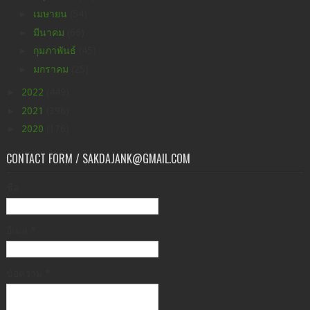
►
เมษายน
(54)
►
มีนาคม
(66)
►
กุมภาพันธ์
(45)
►
มกราคม
(25)
►
2022
(449)
►
2021
(396)
►
2020
(176)
CONTACT FORM / SAKDAJANK@GMAIL.COM
ชื่อ
อีเมล
*
ข้อความ
*