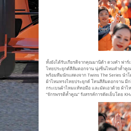
ทั้งยังได้รับเกียรติจากคุณมานิต้า ดวงคำ ฟา
ไทยประยุกต์สีส้มดอกจาน นุ่งซิ่นไหมคำค้ำค
พร้อมทีมนักแสดงจาก Twins The Series นำโดย
ผ้าไหมทรงไทยประยุกต์ โทนสีส้มดอกจาน มีกลิ่
กระเบนผ้าไหมแท้ทอมือ และมัดเอวด้วย ผ้าไ
“จักรพรรดิค้ำคูณ” รังสรรค์การตัดเย็บโด