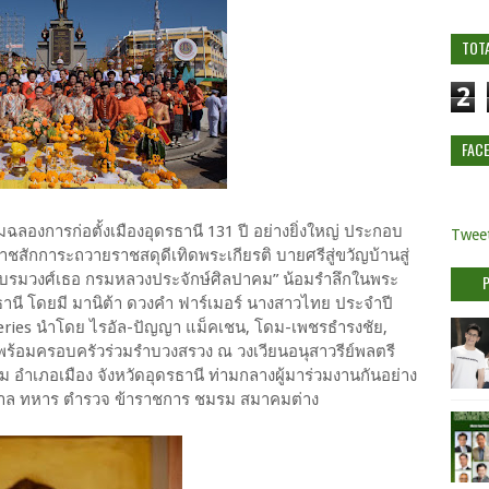
TOT
2
FAC
มฉลองการก่อตั้งเมืองอุดรธานี 131 ปี อย่างยิ่งใหญ่ ประกอบ
Tweet
ักการะถวายราชสดุดีเทิดพระเกียรติ บายศรีสู่ขวัญบ้านสู่
้าบรมวงศ์เธอ กรมหลวงประจักษ์ศิลปาคม” น้อมรำลึกในพระ
ุดรธานี โดยมี มานิต้า ดวงคำ ฟาร์เมอร์ นางสาวไทย ประจำปี
eries นำโดย ไรอัล-ปัญญา แม็คเชน, โดม-เพชรธำรงชัย,
พร้อมครอบครัวร่วมรำบวงสรวง ณ วงเวียนอนุสาวรีย์พลตรี
อำเภอเมือง จังหวัดอุดรธานี ท่ามกลางผู้มาร่วมงานกันอย่าง
 ศาล ทหาร ตำรวจ ข้าราชการ ชมรม สมาคมต่าง