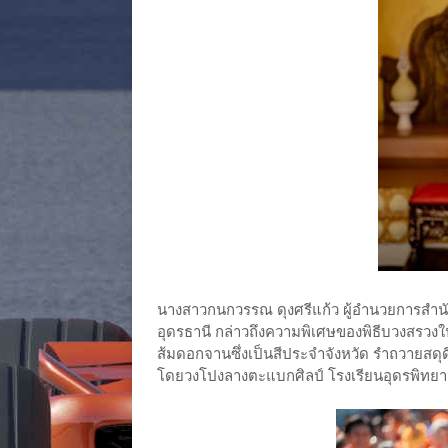
นางสาวกนกวรรณ ดุงศรีแก้ว ผู้อำนวยการสำน
อุดรธานี กล่าวถึงความพิเศษของพิธีบวงสรวงในปี
ส้มดอกจานซึ่งเป็นสีประจำจังหวัด รำถวายสด
โดยวงโปงลางตะแบกศิลป์ โรงเรียนอุดรพิทยา