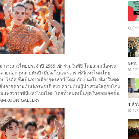
สิงห
อพท.
ร์เม นางสาวไทยประจำปี 2565 เข้าร่วมในพิธี โดยสวมเสื้อทรง
สิงห
ูณลายดอกกุหลาบพันปี เบี่ยงสไบแพรวาราชินีแห่งไหมไทย
 ไรอัล ซึ่งเป็นชาวเมืองอุดรธานี โดม-ก้อง-นะโม ที่มาในชุด
นอายความเป็นจักรพรรดิ สง่า ความเป็นผู้นำ สวมใส่คู่กับโจง
หมแพรวาราชินีแห่งไหมไทย โดยทั้งหมดเป็นชุดในคอลเลคชั่น
ย KHAMKOON GALLERY
1 ล้
สิงห