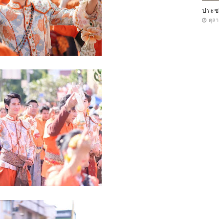
ประ
ตุล