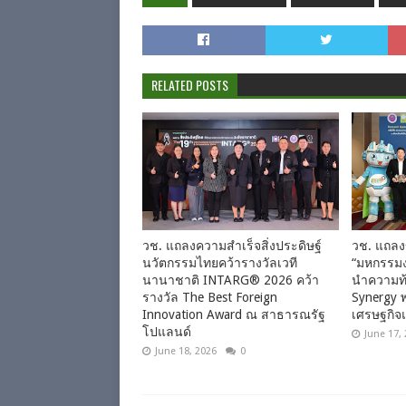
RELATED POSTS
วช. แถลงความสำเร็จสิ่งประดิษฐ์
วช. แถลง
นวัตกรรมไทยคว้ารางวัลเวที
“มหกรรมง
นานาชาติ INTARG® 2026 คว้า
นำความท้
รางวัล The Best Foreign
Synergy พ
Innovation Award ณ สาธารณรัฐ
เศรษฐกิจแ
โปแลนด์
June 17,
June 18, 2026
0