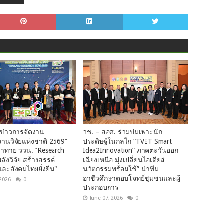
ข่าวการจัดงาน
วช. – สอศ. ร่วมบ่มเพาะนัก
านวิจัยแห่งชาติ 2569”
ประดิษฐ์ในกลไก “TVET Smart
าทาย ววน. “Research
Idea2Innovation” ภาคตะวันออก
ลังวิจัย สร้างสรรค์
เฉียงเหนือ มุ่งเปลี่ยนไอเดียสู่
ละสังคมไทยยั่งยืน"
นวัตกรรมพร้อมใช้” นำทีม
อาชีวศึกษาตอบโจทย์ชุมชนและผู้
 2026
0
ประกอบการ
June 07, 2026
0