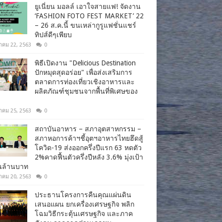
ยูเนี่ยน มอลล์ เอาใจสายแฟ! จัดงาน
‘FASHION FOTO FEST MARKET’ 22
– 26 ส.ค.นี้ ขนเหล่ากูรูแฟชั่นแชร์
ทิปส์ดีๆเพียบ
าคม 22, 2563
0
พิธีเปิดงาน "Delicious Destination
ปักหมุดสุดอร่อย" เพื่อส่งเสริมการ
ตลาดการท่องเที่ยวเชิงอาหารและ
ผลิตภัณฑ์ชุมชนจากพื้นที่พิเศษของ
าคม 25, 2563
0
สถาบันอาหาร – สภาอุตสาหกรรม –
สภาหอการค้าฯชี้อุตฯอาหารไทยฮึดสู้
โควิด-19 ส่งออกครึ่งปีแรก 63 หดตัว
2%คาดฟื้นตัวครึ่งปีหลัง 3.6% มุ่งเป้า
านล้านบาท
าคม 20, 2563
0
ประธานโครงการคืนคุณแผ่นดิน
เสนอแผน ยกเครื่องเศรษฐกิจ พลิก
โฉมวิธีกระตุ้นเศรษฐกิจ และภาค