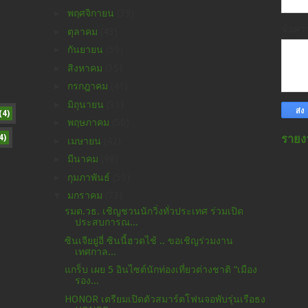
►
พฤศจิกายน
(39)
ข้อค
►
ตุลาคม
(43)
►
กันยายน
(59)
►
สิงหาคม
(35)
►
กรกฎาคม
(41)
►
มิถุนายน
(31)
(4)
►
พฤษภาคม
(50)
4)
รายง
►
เมษายน
(42)
►
มีนาคม
(98)
►
กุมภาพันธ์
(59)
▼
มกราคม
(73)
รมต.วธ. เชิญชวนนักวิ่งทั่วประเทศ ร่วมเปิด
ประสบการณ...
ซินเจียยู่อี่ ซินนี้ฮวดไช้ .. ขอเชิญร่วมงาน
เทศกาล...
แกร็บ เผย 5 อินไซต์นักท่องเที่ยวต่างชาติ “เมือง
รอง...
HONOR เตรียมเปิดตัวสมาร์ตโฟนจอพับรุ่นเรือธง