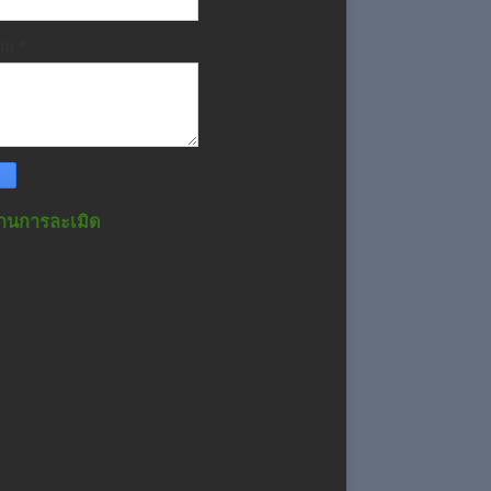
วาม
*
านการละเมิด