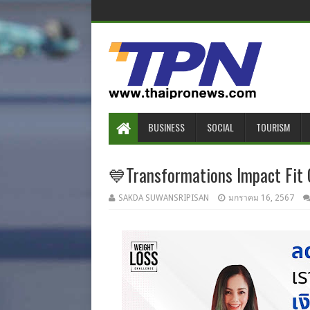
BUSINESS
SOCIAL
TOURISM
💙Transformations Impact Fit 
SAKDA SUWANSRIPISAN
มกราคม 16, 2567