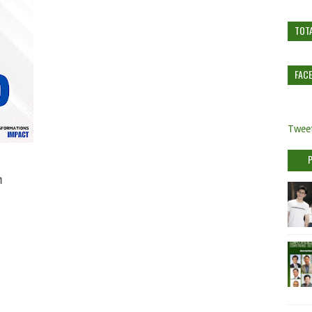
TOT
FAC
Tweet
ท