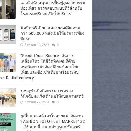
แอลจีสนับสนุนการฟื้นฟูอุตสาหกรรม
ท่องเที่ยว ตรวจสอบระบบทีวีสำหรับ
โรงแรมฟรีก่อนเปิดให้บริการ
ฟิตบิท พรีเมียม ฉลองยอดผู้ติดตาม
กว่า 500,000 หลังเปิดให้บริการเพียง
ปีแรก
สิงหาคม 19, 2563
0
“Reboot Your Bounce” คืนการ
เคลื่อนไหว ให้ชีวิตฟิตเต็มที่ด้วย
เทคนิคการผ่าตัดเปลี่ยนข้อสะโพก
เทียมและข้อเข่าเทียม พร้อมระงับ
วย Radiofrequency
ร.พ.จุฬาเปิดกิจกรรมการตรวจ
วินิจฉัยมะเร็งเต้านมให้กับสุภาพสตรี
สิงหาคม 22, 2563
0
ยูเนี่ยน มอลล์ เอาใจสายแฟ! จัดงาน
‘FASHION FOTO FEST MARKET’ 22
– 26 ส.ค.นี้ ขนเหล่ากูรูแฟชั่นแชร์