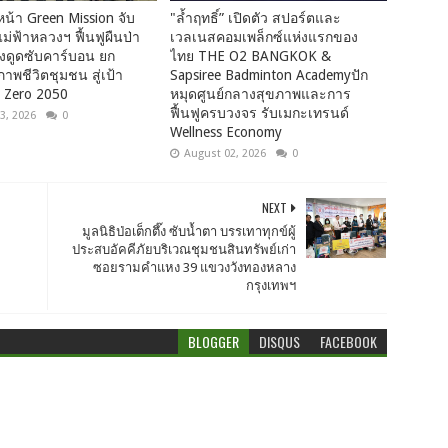
น้า Green Mission จับ
"ล้ำฤทธิ์” เปิดตัว สปอร์ตและ
แม่ฟ้าหลวงฯ ฟื้นฟูผืนป่า
เวลเนสคอมเพล็กซ์แห่งแรกของ
่งดูดซับคาร์บอน ยก
ไทย THE O2 BANGKOK &
าพชีวิตชุมชน สู่เป้า
Sapsiree Badminton Academyปัก
 Zero 2050
หมุดศูนย์กลางสุขภาพและการ
ฟื้นฟูครบวงจร รับเมกะเทรนด์
3, 2026
0
Wellness Economy
August 02, 2026
0
NEXT
มูลนิธิป่อเต็กตึ๊ง ซับน้ำตา บรรเทาทุกข์ผู้
ประสบอัคคีภัยบริเวณชุมชนสินทรัพย์เก่า
ซอยรามคำแหง 39 แขวงวังทองหลาง
กรุงเทพฯ
BLOGGER
DISQUS
FACEBOOK