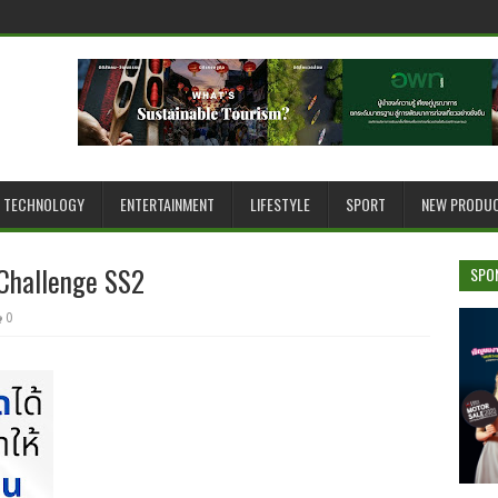
TECHNOLOGY
ENTERTAINMENT
LIFESTYLE
SPORT
NEW PRODU
Challenge SS2
SPO
0