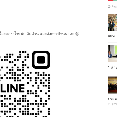
สิงห
เรื่องของ น้ำหนัก สัดส่วน และส่งการบ้านนะคะ 😊
อพท.
1 ล้
ประ
ตุล