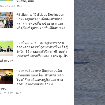
ทิปส์ดีๆเพียบ
าคม 22, 2563
0
พิธีเปิดงาน "Delicious Destination
ปักหมุดสุดอร่อย" เพื่อส่งเสริมการ
ตลาดการท่องเที่ยวเชิงอาหารและ
ผลิตภัณฑ์ชุมชนจากพื้นที่พิเศษของ
สถาบันอาหาร – สภาอุตสาหกรรม –
สภาหอการค้าฯชี้อุตฯอาหารไทยฮึดสู้
โควิด-19 ส่งออกครึ่งปีแรก 63 หดตัว
2%คาดฟื้นตัวครึ่งปีหลัง 3.6% มุ่งเป้า
านล้านบาท
ประธานโครงการคืนคุณแผ่นดิน
เสนอแผน ยกเครื่องเศรษฐกิจ พลิก
โฉมวิธีกระตุ้นเศรษฐกิจ และภาค
สังคม จากภาคส่วนเอกชน
ชาชน
าคม 02, 2563
0