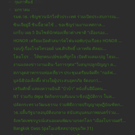
►
กุมภาพันธ์
(59)
▼
มกราคม
(73)
รมต.วธ. เชิญชวนนักวิ่งทั่วประเทศ ร่วมเปิดประสบการณ...
ซินเจียยู่อี่ ซินนี้ฮวดไช้ .. ขอเชิญร่วมงานเทศกาล...
แกร็บ เผย 5 อินไซต์นักท่องเที่ยวต่างชาติ “เมืองรอง...
HONOR เตรียมเปิดตัวสมาร์ตโฟนจอพับรุ่นเรือธง HONOR ...
รอบรู้เรื่องโรคไทรอยด์ นพ.ศิรสิทธิ์ เลาหทัย ศัลยแ...
โฮมโปร… ให้ทุกคนเปย์ของที่ถูกใจ เปิดตัวแคมเปญ โฮมเ...
งานแถลงข่าวงานเดิน-วิ่งการกุศล"วิ่งสนุกปลูกปัญญา ค...
สภาอุตสาหกรรมท่องเที่ยวฯ ประชุมเตรียมจัดศึก "กอล์ฟ...
มูลนิธิป่อเต็กตึ๊ง ห่วงใยผู้ประสบอุทกภัย จัดงบกว่...
เสริมศักดิ์ แสดงความยินดี “บัวบ้า” หนังสั้นฝีมือคน...
NT ร่วมกับ depa จัดกิจกรรมสัมมนาเชิงปฏิบัติการ ในห...
ปลัดกระทรวงวัฒนธรรม ร่วมพิธีถวายปริญญาดุษฎีบัณฑิตก...
วธ.ปลื้มรัฐบาลอนุมัติงบกลาง สนับสนุนคนภาพยนตร์ร่วม...
จังหวัดเพชรบูรณ์เสนอแผนพัฒนามรดกโลก “เมืองโบราณศรี...
Bangkok Oasis Spaโอเอซิสสปา(สุขุมวิท 31)