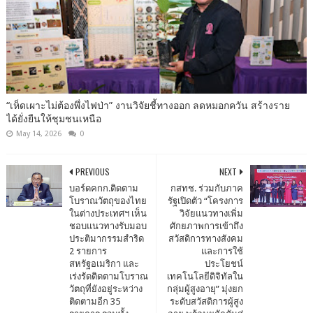
“เห็ดเผาะไม่ต้องพึ่งไฟป่า” งานวิจัยชี้ทางออก ลดหมอกควัน สร้างราย
ได้ยั่งยืนให้ชุมชนเหนือ
May 14, 2026
0
PREVIOUS
NEXT
บอร์ดคกก.ติดตาม
กสทช. ร่วมกับภาค
โบราณวัตถุของไทย
รัฐเปิดตัว “โครงการ
ในต่างประเทศฯ เห็น
วิจัยแนวทางเพิ่ม
ชอบแนวทางรับมอบ
ศักยภาพการเข้าถึง
ประติมากรรมสำริด
สวัสดิการทางสังคม
2 รายการ
และการใช้
สหรัฐอเมริกา และ
ประโยชน์
เร่งรัดติดตามโบราณ
เทคโนโลยีดิจิทัลใน
วัตถุที่ยังอยู่ระหว่าง
กลุ่มผู้สูงอายุ” มุ่งยก
ติดตามอีก 35
ระดับสวัสดิการผู้สูง