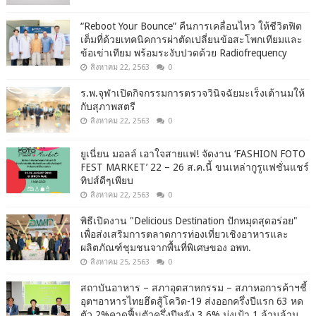
“Reboot Your Bounce” คืนการเคลื่อนไหว ให้ชีวิตฟิต
เต็มที่ด้วยเทคนิคการผ่าตัดเปลี่ยนข้อสะโพกเทียมและ
ข้อเข่าเทียม พร้อมระงับปวดด้วย Radiofrequency
สิงหาคม 22, 2563
0
ร.พ.จุฬาเปิดกิจกรรมการตรวจวินิจฉัยมะเร็งเต้านมให้
กับสุภาพสตรี
สิงหาคม 22, 2563
0
ยูเนี่ยน มอลล์ เอาใจสายแฟ! จัดงาน ‘FASHION FOTO
FEST MARKET’ 22 – 26 ส.ค.นี้ ขนเหล่ากูรูแฟชั่นแชร์
ทิปส์ดีๆเพียบ
สิงหาคม 22, 2563
0
พิธีเปิดงาน "Delicious Destination ปักหมุดสุดอร่อย"
เพื่อส่งเสริมการตลาดการท่องเที่ยวเชิงอาหารและ
ผลิตภัณฑ์ชุมชนจากพื้นที่พิเศษของ อพท.
สิงหาคม 25, 2563
0
สถาบันอาหาร – สภาอุตสาหกรรม – สภาหอการค้าฯชี้
อุตฯอาหารไทยฮึดสู้โควิด-19 ส่งออกครึ่งปีแรก 63 หด
ตัว 2%คาดฟื้นตัวครึ่งปีหลัง 3.6% มุ่งเป้า 1 ล้านล้าน