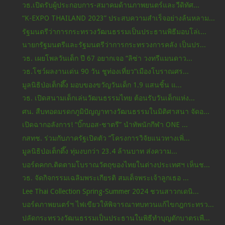
วธ.เปิดรับผู้ประกอบการ-สมาคมด้านภาพยนตร์และวีดิทัศ...
“K-EXPO THAILAND 2023” ประสบความสำเร็จอย่างล้นหลาม...
รัฐมนตรีว่าการกระทรวงวัฒนธรรมเป็นประธานพิธีมอบโล่เ...
นายกรัฐมนตรีและรัฐมนตรีว่าการกระทรวงการคลัง เป็นปร...
วธ. เผยโพลวันเด็ก ปี 67 อยากเจอ “ลิซ่า วงทรีแมนดาว...
วธ.โชว์ผลงานเด่น 90 วัน ชูท่องเที่ยว“เมืองโบราณศร...
มูลนิธิป่อเต็กตึ๊ง มอบของขวัญวันเด็ก 1.9 แสนชิ้น แ...
วธ. เปิดสนามเด็กเล่นวัฒนธรรมไทย ต้อนรับวันเด็กแห่ง...
ศน. สืบทอดมรดกภูมิปัญญาทางวัฒนธรรมในมิติศาสนา จัดอ...
เปิดฉากอลังการ! “บิ๊กบอส-ชาตรี” นำทัพนักกีฬา ONE ...
กสทช. ร่วมกับภาครัฐเปิดตัว “โครงการวิจัยแนวทางเพิ่...
มูลนิธิป่อเต็กตึ๊ง ทุ่มงบกว่า 23.4 ล้านบาท ส่งความ...
บอร์ดคกก.ติดตามโบราณวัตถุของไทยในต่างประเทศฯ เห็นช...
วธ. จัดกิจกรรมเฉลิมพระเกียรติ สมเด็จพระเจ้าลูกเธอ ...
Lee Thai Collection Spring-Summer 2024 ชวนสาวกเดนิ...
บอร์ดภาพยนตร์ฯ ไฟเขียวให้พิจารณาทบทวนแก้ไขกฎกระทรว...
ปลัดกระทรวงวัฒนธรรมเป็นประธานในพิธีทำบุญตักบาตรเพื...