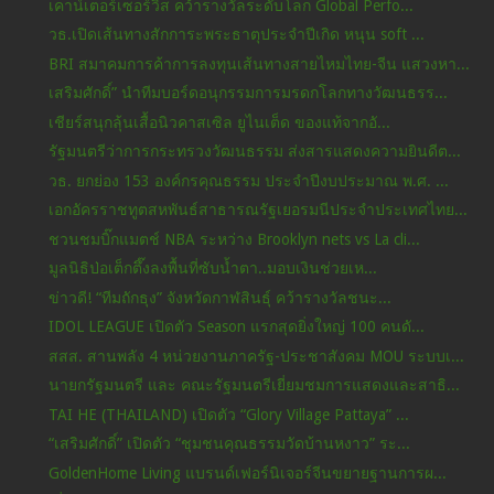
เคาน์เตอร์เซอร์วิส คว้ารางวัลระดับโลก Global Perfo...
วธ.เปิดเส้นทางสักการะพระธาตุประจำปีเกิด หนุน soft ...
BRI สมาคมการค้าการลงทุนเส้นทางสายไหมไทย-จีน แสวงหา...
เสริมศักดิ์” นำทีมบอร์ดอนุกรรมการมรดกโลกทางวัฒนธรร...
เชียร์สนุกลุ้นเสื้อนิวคาสเซิล ยูไนเต็ด ของแท้จากอั...
รัฐมนตรีว่าการกระทรวงวัฒนธรรม ส่งสารแสดงความยินดีต...
วธ. ยกย่อง 153 องค์กรคุณธรรม ประจำปีงบประมาณ พ.ศ. ...
เอกอัครราชทูตสหพันธ์สาธารณรัฐเยอรมนีประจำประเทศไทย...
ชวนชมบิ๊กแมตช์ NBA ระหว่าง Brooklyn nets vs La cli...
มูลนิธิป่อเต็กตึ๊งลงพื้นที่ซับน้ำตา..มอบเงินช่วยเห...
ข่าวดี! “ทีมถักธุง” จังหวัดกาฬสินธุ์ คว้ารางวัลชนะ...
IDOL LEAGUE เปิดตัว Season แรกสุดยิ่งใหญ่ 100 คนดั...
สสส. สานพลัง 4 หน่วยงานภาครัฐ-ประชาสังคม MOU ระบบเ...
นายกรัฐมนตรี และ คณะรัฐมนตรีเยี่ยมชมการแสดงและสาธิ...
TAI HE (THAILAND) เปิดตัว “Glory Village Pattaya” ...
“เสริมศักดิ์” เปิดตัว “ชุมชนคุณธรรมวัดบ้านหงาว” ระ...
GoldenHome Living แบรนด์เฟอร์นิเจอร์จีนขยายฐานการผ...