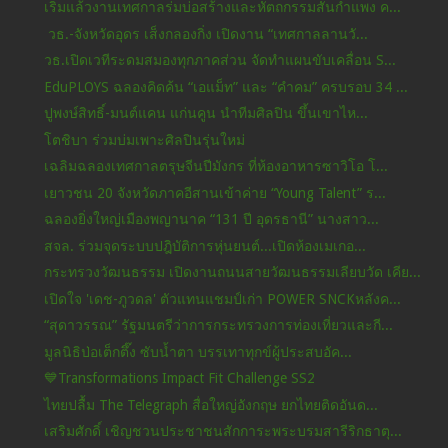
เริ่มแล้วงานเทศกาลร่มบ่อสร้างและหัตถกรรมสันกำแพง ค...
วธ.-จังหวัดอุดร เส็งกลองกิ่ง เปิดงาน “เทศกาลลานวั...
วธ.เปิดเวทีระดมสมองทุกภาคส่วน จัดทำแผนขับเคลื่อน S...
EduPLOYS ฉลองคิดค้น “เอแม็ท” และ “คำคม” ครบรอบ 34 ...
ปูพงษ์สิทธิ์-มนต์แคน แก่นคูน นำทีมศิลปิน ขึ้นเขาไห...
โตชิบา ร่วมบ่มเพาะศิลปินรุ่นใหม่
เฉลิมฉลองเทศกาลตรุษจีนปีมังกร ที่ห้องอาหารซาวิโอ โ...
เยาวชน 20 จังหวัดภาคอีสานเข้าค่าย “Young Talent” ร...
ฉลองยิ่งใหญ่เมืองพญานาค “131 ปี อุดรธานี” นางสาว...
สจล. ร่วมจุดระบบปฎิบัติการหุ่นยนต์...เปิดห้องเมเกอ...
กระทรวงวัฒนธรรม เปิดงานถนนสายวัฒนธรรมเลียบวัด เคีย...
เปิดใจ 'เดช-ภูวดล' ตัวแทนแชมป์เก่า POWER SNCKหลังค...
“สุดาวรรณ” รัฐมนตรีว่าการกระทรวงการท่องเที่ยวและกี...
มูลนิธิป่อเต็กตึ๊ง ซับน้ำตา บรรเทาทุกข์ผู้ประสบอัค...
💙Transformations Impact Fit Challenge SS2
ไทยปลื้ม The Telegraph สื่อใหญ่อังกฤษ ยกไทยติดอันด...
เสริมศักดิ์ เชิญชวนประชาชนสักการะพระบรมสารีริกธาตุ...