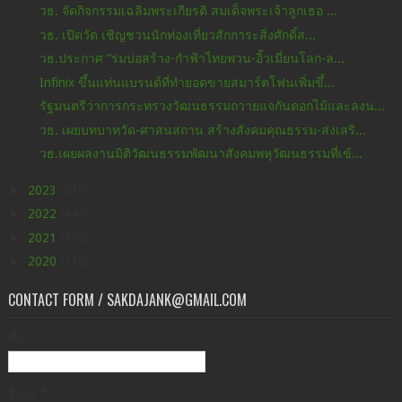
วธ. จัดกิจกรรมเฉลิมพระเกียรติ สมเด็จพระเจ้าลูกเธอ ...
วธ. เปิดวัด เชิญชวนนักท่องเที่ยวสักการะสิ่งศักดิ์ส...
วธ.ประกาศ “ร่มบ่อสร้าง-กำฟ้าไทยพวน-อิ้วเมี่ยนโลก-ล...
Infinix ขึ้นแท่นแบรนด์ที่ทำยอดขายสมาร์ตโฟนเพิ่มขึ้...
รัฐมนตรีว่าการกระทรวงวัฒนธรรมถวายแจกันดอกไม้และลงน...
วธ. เผยบทบาทวัด-ศาสนสถาน สร้างสังคมคุณธรรม-ส่งเสริ...
วธ.เผยผลงานมิติวัฒนธรรมพัฒนาสังคมพหุวัฒนธรรมที่เข้...
►
2023
(630)
►
2022
(449)
►
2021
(396)
►
2020
(176)
CONTACT FORM / SAKDAJANK@GMAIL.COM
ชื่อ
อีเมล
*