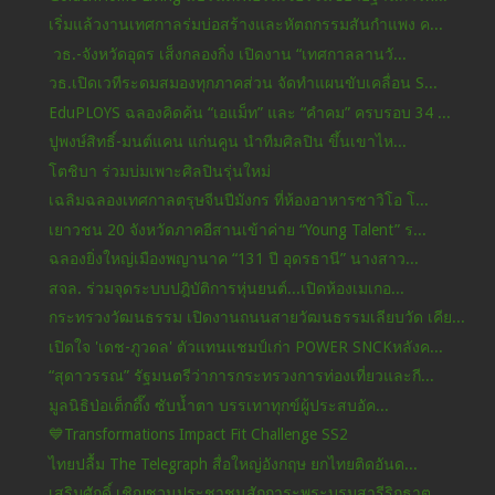
เริ่มแล้วงานเทศกาลร่มบ่อสร้างและหัตถกรรมสันกำแพง ค...
วธ.-จังหวัดอุดร เส็งกลองกิ่ง เปิดงาน “เทศกาลลานวั...
วธ.เปิดเวทีระดมสมองทุกภาคส่วน จัดทำแผนขับเคลื่อน S...
EduPLOYS ฉลองคิดค้น “เอแม็ท” และ “คำคม” ครบรอบ 34 ...
ปูพงษ์สิทธิ์-มนต์แคน แก่นคูน นำทีมศิลปิน ขึ้นเขาไห...
โตชิบา ร่วมบ่มเพาะศิลปินรุ่นใหม่
เฉลิมฉลองเทศกาลตรุษจีนปีมังกร ที่ห้องอาหารซาวิโอ โ...
เยาวชน 20 จังหวัดภาคอีสานเข้าค่าย “Young Talent” ร...
ฉลองยิ่งใหญ่เมืองพญานาค “131 ปี อุดรธานี” นางสาว...
สจล. ร่วมจุดระบบปฎิบัติการหุ่นยนต์...เปิดห้องเมเกอ...
กระทรวงวัฒนธรรม เปิดงานถนนสายวัฒนธรรมเลียบวัด เคีย...
เปิดใจ 'เดช-ภูวดล' ตัวแทนแชมป์เก่า POWER SNCKหลังค...
“สุดาวรรณ” รัฐมนตรีว่าการกระทรวงการท่องเที่ยวและกี...
มูลนิธิป่อเต็กตึ๊ง ซับน้ำตา บรรเทาทุกข์ผู้ประสบอัค...
💙Transformations Impact Fit Challenge SS2
ไทยปลื้ม The Telegraph สื่อใหญ่อังกฤษ ยกไทยติดอันด...
เสริมศักดิ์ เชิญชวนประชาชนสักการะพระบรมสารีริกธาตุ...