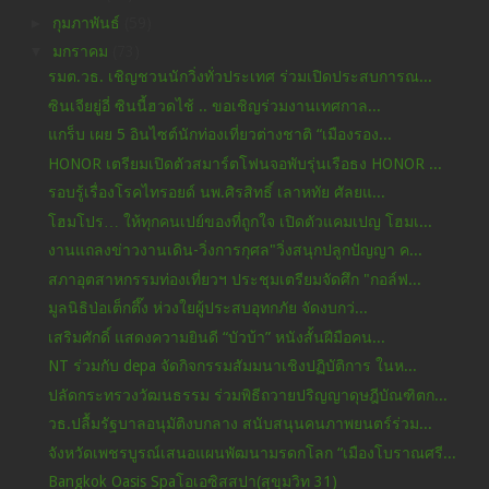
►
กุมภาพันธ์
(59)
▼
มกราคม
(73)
รมต.วธ. เชิญชวนนักวิ่งทั่วประเทศ ร่วมเปิดประสบการณ...
ซินเจียยู่อี่ ซินนี้ฮวดไช้ .. ขอเชิญร่วมงานเทศกาล...
แกร็บ เผย 5 อินไซต์นักท่องเที่ยวต่างชาติ “เมืองรอง...
HONOR เตรียมเปิดตัวสมาร์ตโฟนจอพับรุ่นเรือธง HONOR ...
รอบรู้เรื่องโรคไทรอยด์ นพ.ศิรสิทธิ์ เลาหทัย ศัลยแ...
โฮมโปร… ให้ทุกคนเปย์ของที่ถูกใจ เปิดตัวแคมเปญ โฮมเ...
งานแถลงข่าวงานเดิน-วิ่งการกุศล"วิ่งสนุกปลูกปัญญา ค...
สภาอุตสาหกรรมท่องเที่ยวฯ ประชุมเตรียมจัดศึก "กอล์ฟ...
มูลนิธิป่อเต็กตึ๊ง ห่วงใยผู้ประสบอุทกภัย จัดงบกว่...
เสริมศักดิ์ แสดงความยินดี “บัวบ้า” หนังสั้นฝีมือคน...
NT ร่วมกับ depa จัดกิจกรรมสัมมนาเชิงปฏิบัติการ ในห...
ปลัดกระทรวงวัฒนธรรม ร่วมพิธีถวายปริญญาดุษฎีบัณฑิตก...
วธ.ปลื้มรัฐบาลอนุมัติงบกลาง สนับสนุนคนภาพยนตร์ร่วม...
จังหวัดเพชรบูรณ์เสนอแผนพัฒนามรดกโลก “เมืองโบราณศรี...
Bangkok Oasis Spaโอเอซิสสปา(สุขุมวิท 31)