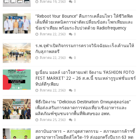
สิงหาคม 19, 2563
0
“Reboot Your Bounce” คืนการเคลื่อนไหว ให้ชีวิตฟิต
เต็มที่ด้วยเทคนิคการผ่าตัดเปลี่ยนข้อสะโพกเทียมและ
ข้อเข่าเทียม พร้อมระงับปวดด้วย Radiofrequency
สิงหาคม 22, 2563
0
ร.พ.จุฬาเปิดกิจกรรมการตรวจวินิจฉัยมะเร็งเต้านมให้
กับสุภาพสตรี
สิงหาคม 22, 2563
0
ยูเนี่ยน มอลล์ เอาใจสายแฟ! จัดงาน ‘FASHION FOTO
FEST MARKET’ 22 – 26 ส.ค.นี้ ขนเหล่ากูรูแฟชั่นแชร์
ทิปส์ดีๆเพียบ
สิงหาคม 22, 2563
0
พิธีเปิดงาน "Delicious Destination ปักหมุดสุดอร่อย"
เพื่อส่งเสริมการตลาดการท่องเที่ยวเชิงอาหารและ
ผลิตภัณฑ์ชุมชนจากพื้นที่พิเศษของ อพท.
สิงหาคม 25, 2563
0
สถาบันอาหาร – สภาอุตสาหกรรม – สภาหอการค้าฯชี้
อุตฯอาหารไทยฮึดสู้โควิด-19 ส่งออกครึ่งปีแรก 63 หด