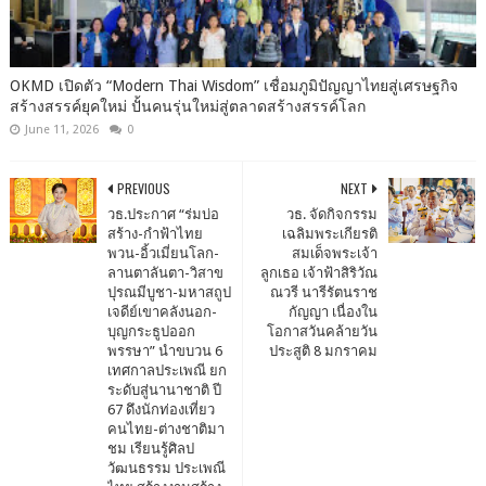
OKMD เปิดตัว “Modern Thai Wisdom” เชื่อมภูมิปัญญาไทยสู่เศรษฐกิจ
สร้างสรรค์ยุคใหม่ ปั้นคนรุ่นใหม่สู่ตลาดสร้างสรรค์โลก
June 11, 2026
0
PREVIOUS
NEXT
วธ.ประกาศ “ร่มบ่อ
วธ. จัดกิจกรรม
สร้าง-กำฟ้าไทย
เฉลิมพระเกียรติ
พวน-อิ้วเมี่ยนโลก-
สมเด็จพระเจ้า
ลานตาลันตา-วิสาข
ลูกเธอ เจ้าฟ้าสิริวัณ
ปุรณมีบูชา-มหาสถูป
ณวรี นารีรัตนราช
เจดีย์เขาคลังนอก-
กัญญา เนื่องใน
บุญกระธูปออก
โอกาสวันคล้ายวัน
พรรษา” นำขบวน 6
ประสูติ 8 มกราคม
เทศกาลประเพณี ยก
ระดับสู่นานาชาติ ปี
67 ดึงนักท่องเที่ยว
คนไทย-ต่างชาติมา
ชม เรียนรู้ศิลป
วัฒนธรรม ประเพณี