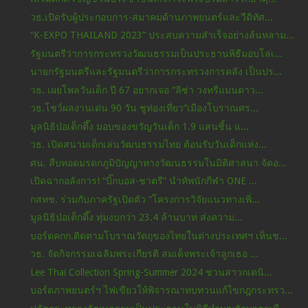
วธ.เปิดรับผู้ประกอบการ-สมาคมด้านภาพยนตร์และวีดิทัศ...
“K-EXPO THAILAND 2023” ประสบความสำเร็จอย่างล้นหลาม...
รัฐมนตรีว่าการกระทรวงวัฒนธรรมเป็นประธานพิธีมอบโล่เ...
นายกรัฐมนตรีและรัฐมนตรีว่าการกระทรวงการคลัง เป็นปร...
วธ. เผยโพลวันเด็ก ปี 67 อยากเจอ “ลิซ่า วงทรีแมนดาว...
วธ.โชว์ผลงานเด่น 90 วัน ชูท่องเที่ยว“เมืองโบราณศร...
มูลนิธิป่อเต็กตึ๊ง มอบของขวัญวันเด็ก 1.9 แสนชิ้น แ...
วธ. เปิดสนามเด็กเล่นวัฒนธรรมไทย ต้อนรับวันเด็กแห่ง...
ศน. สืบทอดมรดกภูมิปัญญาทางวัฒนธรรมในมิติศาสนา จัดอ...
เปิดฉากอลังการ! “บิ๊กบอส-ชาตรี” นำทัพนักกีฬา ONE ...
กสทช. ร่วมกับภาครัฐเปิดตัว “โครงการวิจัยแนวทางเพิ่...
มูลนิธิป่อเต็กตึ๊ง ทุ่มงบกว่า 23.4 ล้านบาท ส่งความ...
บอร์ดคกก.ติดตามโบราณวัตถุของไทยในต่างประเทศฯ เห็นช...
วธ. จัดกิจกรรมเฉลิมพระเกียรติ สมเด็จพระเจ้าลูกเธอ ...
Lee Thai Collection Spring-Summer 2024 ชวนสาวกเดนิ...
บอร์ดภาพยนตร์ฯ ไฟเขียวให้พิจารณาทบทวนแก้ไขกฎกระทรว...