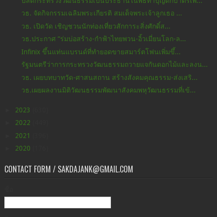
ปลัดกระทรวงวัฒนธรรมเป็นประธานในพิธีทำบุญตักบาตรเพื...
วธ. จัดกิจกรรมเฉลิมพระเกียรติ สมเด็จพระเจ้าลูกเธอ ...
วธ. เปิดวัด เชิญชวนนักท่องเที่ยวสักการะสิ่งศักดิ์ส...
วธ.ประกาศ “ร่มบ่อสร้าง-กำฟ้าไทยพวน-อิ้วเมี่ยนโลก-ล...
Infinix ขึ้นแท่นแบรนด์ที่ทำยอดขายสมาร์ตโฟนเพิ่มขึ้...
รัฐมนตรีว่าการกระทรวงวัฒนธรรมถวายแจกันดอกไม้และลงน...
วธ. เผยบทบาทวัด-ศาสนสถาน สร้างสังคมคุณธรรม-ส่งเสริ...
วธ.เผยผลงานมิติวัฒนธรรมพัฒนาสังคมพหุวัฒนธรรมที่เข้...
►
2023
(630)
►
2022
(449)
►
2021
(396)
►
2020
(176)
CONTACT FORM / SAKDAJANK@GMAIL.COM
ชื่อ