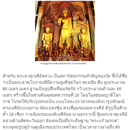
สำหรับ พระธาตุเจดีย์หลวง เป็นสถาปัตยกรรมสำคัญของวัด ซึ่งได้ชื่อ
ว่าเป็นพระธาตุโบราณที่มีความสูงที่สุดในภาคเหนือ คือ สูงประมาณ
80 เมตร เมตร ฐานเป็นรูปสี่เหลี่ยมจัตุรัส กว้างประมาณด้านละ 60
เมตร สร้างขึ้นในช่วงต้นพุทธศตวรรษที่ 20 โดยในสมัยพญาติโลก
ราช โปรดให้ปรับรูปทรงเป็น แบบโลหะปราสาทของลังการูปลักษณ์
ทรงเจดีย์แบบพุกาม ดัดแปลงซุ้ม ตรงสี่มุมของมหาเจดีย์ มีรูปปั้นช้าง
ค้ำ 28 เชือก รายล้อมรอบองค์เจดีย์หลวง นอกจากนี้ ซุ้มพระธาตุเจดีย์
หลวงด้านทิศตะวันออก ยังเคยเป็นที่ประดิษฐาน “พระแก้วมรกต”
พระพุทธรูปคู่บ้านคู่เมืองของประเทศไทย เป็นเวลายาวนานถึง 80