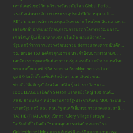
เคาน์เตอร์เซอร์วิส คว้ารางวัลระดับโลก Global Perfo...
วธ.เปิดเส้นทางสักการะพระธาตุประจำปีเกิด หนุน soft ...
BRI สมาคมการค้าการลงทุนเส้นทางสายไหมไทย-จีน แสวงหา...
เสริมศักดิ์” นำทีมบอร์ดอนุกรรมการมรดกโลกทางวัฒนธรร...
เชียร์สนุกลุ้นเสื้อนิวคาสเซิล ยูไนเต็ด ของแท้จากอั...
รัฐมนตรีว่าการกระทรวงวัฒนธรรม ส่งสารแสดงความยินดีต...
วธ. ยกย่อง 153 องค์กรคุณธรรม ประจำปีงบประมาณ พ.ศ. ...
เอกอัครราชทูตสหพันธ์สาธารณรัฐเยอรมนีประจำประเทศไทย...
ชวนชมบิ๊กแมตช์ NBA ระหว่าง Brooklyn nets vs La cli...
มูลนิธิป่อเต็กตึ๊งลงพื้นที่ซับน้ำตา..มอบเงินช่วยเห...
ข่าวดี! “ทีมถักธุง” จังหวัดกาฬสินธุ์ คว้ารางวัลชนะ...
IDOL LEAGUE เปิดตัว Season แรกสุดยิ่งใหญ่ 100 คนดั...
สสส. สานพลัง 4 หน่วยงานภาครัฐ-ประชาสังคม MOU ระบบเ...
นายกรัฐมนตรี และ คณะรัฐมนตรีเยี่ยมชมการแสดงและสาธิ...
TAI HE (THAILAND) เปิดตัว “Glory Village Pattaya” ...
“เสริมศักดิ์” เปิดตัว “ชุมชนคุณธรรมวัดบ้านหงาว” ระ...
GoldenHome Living แบรนด์เฟอร์นิเจอร์จีนขยายฐานการผ...