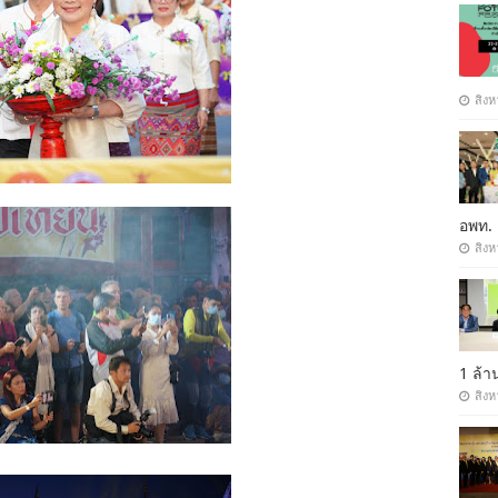
สิงห
อพท.
สิงห
1 ล้
สิงห