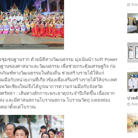
สิงห
จชุมชนฐานราก ด้วยมิติทางวัฒนธรรม มุ่งเน้นนำ Soft Power
บนฐานของศาสนาและวัฒนธรรม เพื่อช่วยกระตุ้นเศรษฐกิจ ก่อ
ตภัณฑ์ทางวัฒนธรรมในท้องถิ่น ช่วยสร้างรายได้ให้แก่
มมือกับหน่วยงานที่เกี่ยวข้องเพื่อเสริมสร้างรายได้ให้ประเทศ
ัดเชียงใหม่จึงได้บูรณาการความร่วมมือกับจังหวัด
รัทธา : เส้นทางสักการะพระธาตุประจำปีเกิดขึ้น เนื่องจาก
ปวดด้
 5 แห่ง และมีศาสนสถานโบราณสถาน โบราณวัตถุ แหล่งท่อง
สิงห
บทอดมาตั้งแต่โบราณ