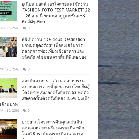
ยูเนี่ยน มอลล์ เอาใจสายแฟ! จัดงาน
‘FASHION FOTO FEST MARKET’ 22
– 26 ส.ค.นี้ ขนเหล่ากูรูแฟชั่นแชร์
ทิปส์ดีๆเพียบ
าคม 22, 2563
0
พิธีเปิดงาน "Delicious Destination
ปักหมุดสุดอร่อย" เพื่อส่งเสริมการ
ตลาดการท่องเที่ยวเชิงอาหารและ
ผลิตภัณฑ์ชุมชนจากพื้นที่พิเศษของ
าคม 25, 2563
0
สถาบันอาหาร – สภาอุตสาหกรรม –
สภาหอการค้าฯชี้อุตฯอาหารไทยฮึดสู้
โควิด-19 ส่งออกครึ่งปีแรก 63 หดตัว
2%คาดฟื้นตัวครึ่งปีหลัง 3.6% มุ่งเป้า
านล้านบาท
าคม 20, 2563
0
ประธานโครงการคืนคุณแผ่นดิน
เสนอแผน ยกเครื่องเศรษฐกิจ พลิก
โฉมวิธีกระตุ้นเศรษฐกิจ และภาค