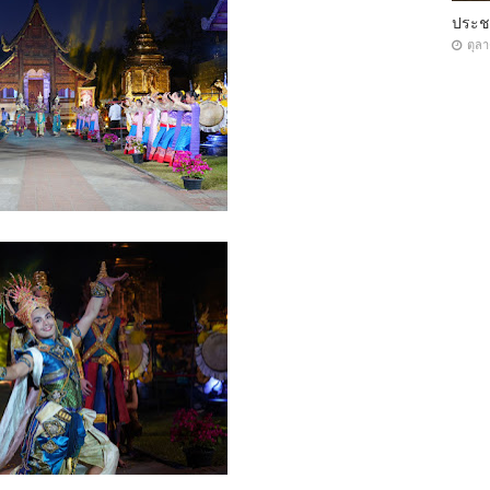
ประ
ตุล