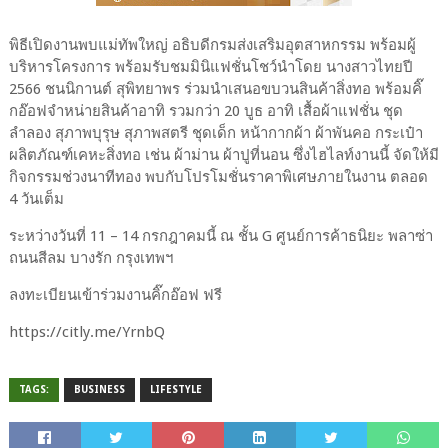
พิธีเปิดงานพบแม่ทัพใหญ่ อธิบดีกรมส่งเสริมอุตสาหกรรม พร้อมผู้
บริหารโครงการ พร้อมรับชมมินิแฟชั่นโชว์นำโดย นางสาวไทยปี
2566 ชนนิกานต์ สุพิทยาพร ร่วมนำเสนอขบวนสินค้าสิ่งทอ พร้อมคิ๊
กอ๊อฟจำหน่ายสินค้าอาทิ รวมกว่า 20 บูธ อาทิ เสื้อผ้าแฟชั่น ชุด
ลำลอง สุภาพบุรุษ สุภาพสตรี ชุดเด็ก หน้ากากผ้า ผ้าพันคอ กระเป๋า
ผลิตภัณฑ์เคหะสิ่งทอ เช่น ผ้าม่าน ผ้าปูที่นอน ซึ่งไฮไลท์งานนี้ จัดให้มี
กิจกรรมช่วงนาทีทอง พบกับโปรโมชั่นราคาพิเศษภายในงาน ตลอด
4 วันเต็ม
ระหว่างวันที่ 11 – 14 กรกฎาคมนี้ ณ ชั้น G ศูนย์การค้าธนิยะ พลาซ่า
ถนนสีลม บางรัก กรุงเทพฯ
ลงทะเบียนเข้าร่วมงานคิ๊กอ๊อฟ ฟรี
https://citly.me/YrnbQ
TAGS:
BUSINESS
LIFESTYLE