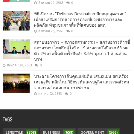
สิงหาคม 22, 2563
0
พิธีเปิดงาน "Delicious Destination ปักหมุดสุดอร่อย"
เพื่อส่งเสริมการตลาดการท่องเที่ยวเชิงอาหารและ
ผลิตภัณฑ์ชุมชนจากพื้นที่พิเศษของ อพท.
สิงหาคม 25, 2563
0
สถาบันอาหาร – สภาอุตสาหกรรม – สภาหอการค้าฯชี้
อุตฯอาหารไทยฮึดสู้โควิด-19 ส่งออกครึ่งปีแรก 63 หด
ตัว 2%คาดฟื้นตัวครึ่งปีหลัง 3.6% มุ่งเป้า 1 ล้านล้าน
บาท
สิงหาคม 20, 2563
0
ประธานโครงการคืนคุณแผ่นดิน เสนอแผน ยกเครื่อง
เศรษฐกิจ พลิกโฉมวิธีกระตุ้นเศรษฐกิจ และภาคสังคม
จากภาคส่วนเอกชน ประชาชน
ตุลาคม 02, 2563
0
TAGS
(808)
(658)
(566)
LIFESTYLE
BUSINESS
GOVERNMENT