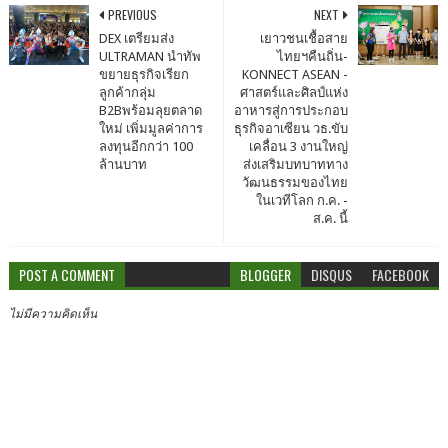
PREVIOUS
NEXT
DEX เตรียมส่ง
เยาวชนเชื้อสาย
ULTRAMAN นำทัพ
ไทยฯคืนถิ่น-
ขยายธุรกิจเรียก
KONNECT ASEAN -
ลูกค้ากลุ่ม
ศาสตร์และศิลป์แห่ง
B2Bพร้อมลุยตลาด
อาหารสู่การประกอบ
ใหม่ เพิ่มมูลค่าการ
ธุรกิจอาเซียน วธ.ขับ
ลงทุนอีกกว่า 100
เคลื่อน 3 งานใหญ่
ล้านบาท
ส่งเสริมบทบาททาง
วัฒนธรรมของไทย
ในเวทีโลก ก.ค. -
ส.ค. นี้
POST A COMMENT
BLOGGER
DISQUS
FACEBOOK
ไม่มีความคิดเห็น