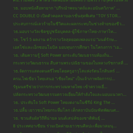
ศน.รวมพลัง 5 ศาสนาจัดพิธีมหามงคลถวายพระราชกุศลในหลวง
วธ. มอบหนังสือหายาก “ปกีรณำพจนาดถ์และอนันตวิภาค” ...
CC DOUBLE O เปิดตัวคอลลาบอเรชั่นสุดพิเศษ "TOY STOR...
ประสบการณ์เลวร้ายในชีวิตและผลกระทบในช่วงท้ายของชีว...
วธ.มอบรางวัลเชิดชูปูชนียบุคคล-ผู้ใช้ภาษาไทย-ภาษาไท...
วธ. โชว์ 5 ผลงาน คว้ารางวัลสุดยอดเพลงแรป “มนต์รักษ...
เอสโซ่และเอ็กซอนโมบิล มอบทุนการศึกษา ในโครงการ “เอ...
วธ. เติมความรู้ Soft Power ยกระดับวัฒนธรรมท้องถิ่น...
กระทรวงวัฒนธรรม สืบสานพระปณิธานของในหลวงรัชกาลที่ ...
วธ.จัดการแสดงดนตรีไทยโดยครูอาวุโสแห่งรัตนโกสินทร์ ...
ครม.ไฟเขียว ไทยเสนอ “เชียงใหม่” เป็นเจ้าภาพจัดการป...
รัฐมนตรีช่วยว่าการกระทรวงมหาดไทย เข้าตรวจเยี่...
ปลัดกระทรวงวัฒนธรรมตรวจเยี่ยมให้กำลังใจและมอบแนวทา...
วธ. ประทับใจ Soft Power ไทยงดงามในซีรีย์ King The ...
วธ.ปลื้ม เยาวชนไทยกระหึ่มโลก เด็กสถาบันบัณฑิตพัฒนศ...
วธ. ชวนสัมผัสวิถีที่น่ายล มนต์เสน่ห์ของชาติพันธุ์ ...
8 ประเทศอาเซียน ร่วมเปิดค่ายเยาวชนศิลปะเพื่อมวลมนุ...