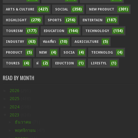
(427)
(358)
(301)
ARTS & CULTURE
SOCIAL
NEW PRODUCT
(279)
(216)
(187)
HIGHLIGHT
SPORTS
ENTERTAIN
(177)
(164)
(154)
TOURISM
EDUCATION
TECHNOLOGY
(63)
(10)
(5)
INDUSTRY
ท่องเที่ยว
AGRICULTURE
(5)
(4)
(4)
(4)
PRODUCT
NEW
SOCIA
TECHNOLOG
(4)
(2)
(1)
(1)
TOURIS
ฝ
EDUCTION
LIFESTYL
READ BY MONTH
►
2026
(291)
►
2025
(438)
►
2024
(598)
▼
2023
(630)
►
ธันวาคม
(71)
►
พฤศจิกายน
(47)