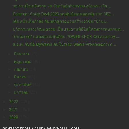
วธ.รวมใจเครือข่าย 76 จังหวัดจัดกิจกรรมเฉลิมพระเกีย...
Commart Crazy Deal 2023 พบกับข้อเสนอสุดคุ้มจาก MSI...
เดินหน้าเต็มกำลัง กับหลักสูตรอบรมสร้างอาชีพ “บ้านเ...
ปลัดกระทรวงวัฒนธรรม เป็นประธานพิธีปิดโครงการทบทวนค...
“เกเตอเรด” แสดงความยินดีกับ POWER SNCK นักเตะเยาวช...
ส.อ.ท. จับมือ MyWaWa ดันโปรเจ็ค WaWa Provinceยกระด...
►
มิถุนายน
(49)
►
พฤษภาคม
(46)
►
เมษายน
(54)
►
มีนาคม
(66)
►
กุมภาพันธ์
(45)
►
มกราคม
(25)
►
2022
(449)
►
2021
(396)
►
2020
(176)