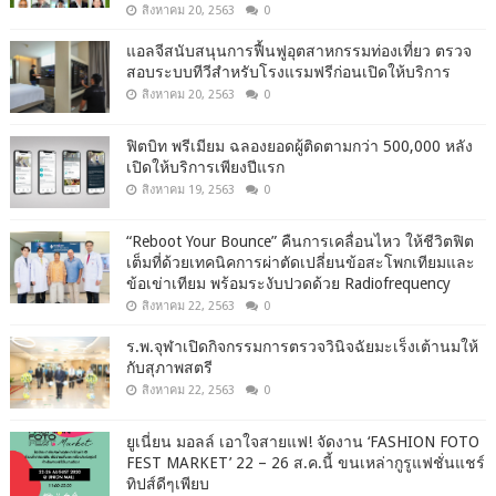
สิงหาคม 20, 2563
0
แอลจีสนับสนุนการฟื้นฟูอุตสาหกรรมท่องเที่ยว ตรวจ
สอบระบบทีวีสำหรับโรงแรมฟรีก่อนเปิดให้บริการ
สิงหาคม 20, 2563
0
ฟิตบิท พรีเมียม ฉลองยอดผู้ติดตามกว่า 500,000 หลัง
เปิดให้บริการเพียงปีแรก
สิงหาคม 19, 2563
0
“Reboot Your Bounce” คืนการเคลื่อนไหว ให้ชีวิตฟิต
เต็มที่ด้วยเทคนิคการผ่าตัดเปลี่ยนข้อสะโพกเทียมและ
ข้อเข่าเทียม พร้อมระงับปวดด้วย Radiofrequency
สิงหาคม 22, 2563
0
ร.พ.จุฬาเปิดกิจกรรมการตรวจวินิจฉัยมะเร็งเต้านมให้
กับสุภาพสตรี
สิงหาคม 22, 2563
0
ยูเนี่ยน มอลล์ เอาใจสายแฟ! จัดงาน ‘FASHION FOTO
FEST MARKET’ 22 – 26 ส.ค.นี้ ขนเหล่ากูรูแฟชั่นแชร์
ทิปส์ดีๆเพียบ