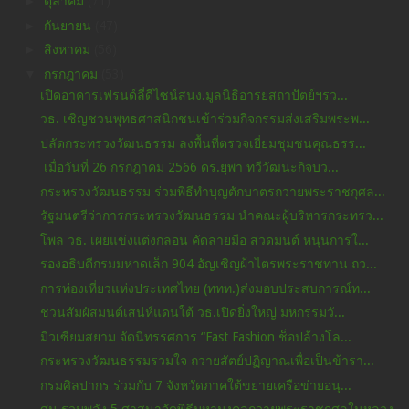
►
ตุลาคม
(71)
►
กันยายน
(47)
►
สิงหาคม
(56)
▼
กรกฎาคม
(53)
เปิดอาคารเฟรนด์ลี่ดีไซน์สนง.มูลนิธิอารยสถาปัตย์ฯรว...
วธ. เชิญชวนพุทธศาสนิกชนเข้าร่วมกิจกรรมส่งเสริมพระพ...
ปลัดกระทรวงวัฒนธรรม ลงพื้นที่ตรวจเยี่ยมชุมชนคุณธรร...
เมื่อวันที่ 26 กรกฎาคม 2566 ดร.ยุพา ทวีวัฒนะกิจบว...
กระทรวงวัฒนธรรม ร่วมพิธีทำบุญตักบาตรถวายพระราชกุศล...
รัฐมนตรีว่าการกระทรวงวัฒนธรรม นำคณะผู้บริหารกระทรว...
โพล วธ. เผยแข่งแต่งกลอน คัดลายมือ สวดมนต์ หนุนการใ...
รองอธิบดีกรมมหาดเล็ก 904 อัญเชิญผ้าไตรพระราชทาน ถว...
การท่องเที่ยวแห่งประเทศไทย (ททท.)ส่งมอบประสบการณ์ท...
ชวนสัมผัสมนต์เสน่ห์แดนใต้ วธ.เปิดยิ่งใหญ่ มหกรรมวั...
มิวเซียมสยาม จัดนิทรรศการ “Fast Fashion ช็อปล้างโล...
กระทรวงวัฒนธรรมรวมใจ ถวายสัตย์ปฏิญาณเพื่อเป็นข้ารา...
กรมศิลปากร ร่วมกับ 7 จังหวัดภาคใต้ขยายเครือข่ายอนุ...