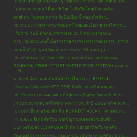
เอกอัครสมณทูตแห่งนครรัฐวาติกันประจําประเทศไทยและคณ...
"ฟุตบอลการกุศล"เพื่อสเปเชียลโอลิมปิคไทยเปิดจองห้อง...
Antihero Toursสเตฟาน จับมือเพื่อนซี้ ลุยธุรกิจทัวร...
วธ.ร่วมประกาศรางวัลภาพยนตร์ไทยยอดเยี่ยม ชมรมวิจารณ...
"วันวาน วันนี้ ที่วังหน้า”ครบรอบ 25 ปี สถาปนาสถาบั...
ครม.เห็นชอบแต่งตั้งผู้ตรวจราชการกระทรวงวัฒนธรรม 3 ราย
วธ.ผนึกกำลัง มูลนิธิต่อต้านการทุจริต ซีพี และทรู เ...
วธ. เปิดเส้นทางการท่องเที่ยว ตามรอยเส้นทางธรรมแห่ง...
BANGKOK-SEOUL STREET BATTLE FOOD FESTIVAL เทศกาล
ที...
พาณิชย์ ตั้งเป้าผลักดันสินค้ารักษ์โลก Local BCG+เป...
“วันภาษาไทยแห่งชาติ” ปี 2566 คึกคัก วธ.เตรียมเผยหน...
วธ. จัดการประกวดสวดมนต์หมู่สรรเสริญพระรัตนตรัย ทำน...
งานบวงสรวงพญาศรีสัตตนาคราช ประจำปี ๒๕๖๖ พลังแห่งศ...
เยาวชนเชื้อสายไทยฯคืนถิ่น-KONNECT ASEAN - ศาสตร์แล...
11 ก.ค.66 ดีเดย์ ดีพร้อม ขอเชิญร่วมแสดงความยินดีกั...
DEX เตรียมส่ง ULTRAMAN นำทัพ ขยายธุรกิจเรียกลูกค้า...
รัฐมนตรีว่าการกระทรวงวัฒนธรรม เป็นประธานพิธีถวายรา...