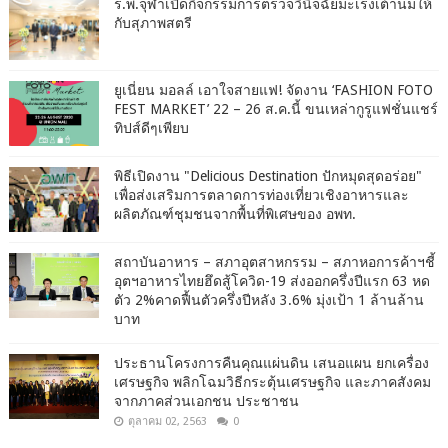
ร.พ.จุฬาเปิดกิจกรรมการตรวจวินิจฉัยมะเร็งเต้านมให้
กับสุภาพสตรี
ยูเนี่ยน มอลล์ เอาใจสายแฟ! จัดงาน ‘FASHION FOTO
FEST MARKET’ 22 – 26 ส.ค.นี้ ขนเหล่ากูรูแฟชั่นแชร์
ทิปส์ดีๆเพียบ
พิธีเปิดงาน "Delicious Destination ปักหมุดสุดอร่อย"
เพื่อส่งเสริมการตลาดการท่องเที่ยวเชิงอาหารและ
ผลิตภัณฑ์ชุมชนจากพื้นที่พิเศษของ อพท.
สถาบันอาหาร – สภาอุตสาหกรรม – สภาหอการค้าฯชี้
อุตฯอาหารไทยฮึดสู้โควิด-19 ส่งออกครึ่งปีแรก 63 หด
ตัว 2%คาดฟื้นตัวครึ่งปีหลัง 3.6% มุ่งเป้า 1 ล้านล้าน
บาท
ประธานโครงการคืนคุณแผ่นดิน เสนอแผน ยกเครื่อง
เศรษฐกิจ พลิกโฉมวิธีกระตุ้นเศรษฐกิจ และภาคสังคม
จากภาคส่วนเอกชน ประชาชน
ตุลาคม 02, 2563
0