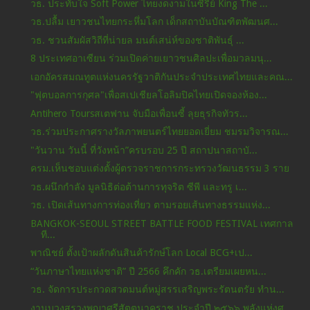
วธ. ประทับใจ Soft Power ไทยงดงามในซีรีย์ King The ...
วธ.ปลื้ม เยาวชนไทยกระหึ่มโลก เด็กสถาบันบัณฑิตพัฒนศ...
วธ. ชวนสัมผัสวิถีที่น่ายล มนต์เสน่ห์ของชาติพันธุ์ ...
8 ประเทศอาเซียน ร่วมเปิดค่ายเยาวชนศิลปะเพื่อมวลมนุ...
เอกอัครสมณทูตแห่งนครรัฐวาติกันประจําประเทศไทยและคณ...
"ฟุตบอลการกุศล"เพื่อสเปเชียลโอลิมปิคไทยเปิดจองห้อง...
Antihero Toursสเตฟาน จับมือเพื่อนซี้ ลุยธุรกิจทัวร...
วธ.ร่วมประกาศรางวัลภาพยนตร์ไทยยอดเยี่ยม ชมรมวิจารณ...
"วันวาน วันนี้ ที่วังหน้า”ครบรอบ 25 ปี สถาปนาสถาบั...
ครม.เห็นชอบแต่งตั้งผู้ตรวจราชการกระทรวงวัฒนธรรม 3 ราย
วธ.ผนึกกำลัง มูลนิธิต่อต้านการทุจริต ซีพี และทรู เ...
วธ. เปิดเส้นทางการท่องเที่ยว ตามรอยเส้นทางธรรมแห่ง...
BANGKOK-SEOUL STREET BATTLE FOOD FESTIVAL เทศกาล
ที...
พาณิชย์ ตั้งเป้าผลักดันสินค้ารักษ์โลก Local BCG+เป...
“วันภาษาไทยแห่งชาติ” ปี 2566 คึกคัก วธ.เตรียมเผยหน...
วธ. จัดการประกวดสวดมนต์หมู่สรรเสริญพระรัตนตรัย ทำน...
งานบวงสรวงพญาศรีสัตตนาคราช ประจำปี ๒๕๖๖ พลังแห่งศ...