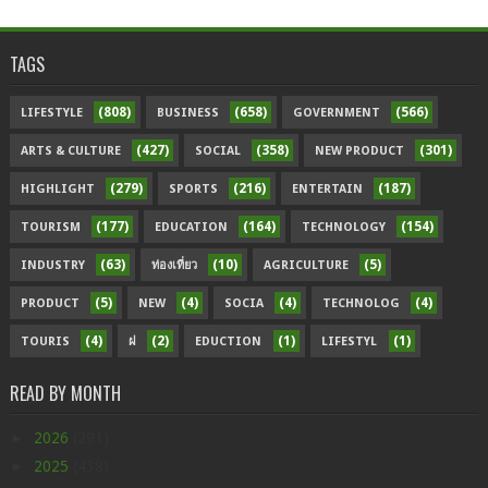
TAGS
(808)
(658)
(566)
LIFESTYLE
BUSINESS
GOVERNMENT
(427)
(358)
(301)
ARTS & CULTURE
SOCIAL
NEW PRODUCT
(279)
(216)
(187)
HIGHLIGHT
SPORTS
ENTERTAIN
(177)
(164)
(154)
TOURISM
EDUCATION
TECHNOLOGY
(63)
(10)
(5)
INDUSTRY
ท่องเที่ยว
AGRICULTURE
(5)
(4)
(4)
(4)
PRODUCT
NEW
SOCIA
TECHNOLOG
(4)
(2)
(1)
(1)
TOURIS
ฝ
EDUCTION
LIFESTYL
READ BY MONTH
►
2026
(291)
►
2025
(438)