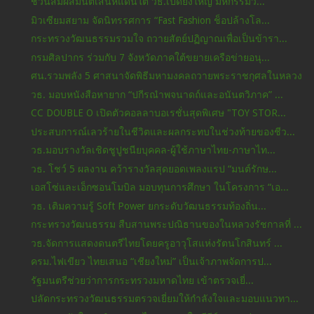
ชวนสัมผัสมนต์เสน่ห์แดนใต้ วธ.เปิดยิ่งใหญ่ มหกรรมวั...
มิวเซียมสยาม จัดนิทรรศการ “Fast Fashion ช็อปล้างโล...
กระทรวงวัฒนธรรมรวมใจ ถวายสัตย์ปฏิญาณเพื่อเป็นข้ารา...
กรมศิลปากร ร่วมกับ 7 จังหวัดภาคใต้ขยายเครือข่ายอนุ...
ศน.รวมพลัง 5 ศาสนาจัดพิธีมหามงคลถวายพระราชกุศลในหลวง
วธ. มอบหนังสือหายาก “ปกีรณำพจนาดถ์และอนันตวิภาค” ...
CC DOUBLE O เปิดตัวคอลลาบอเรชั่นสุดพิเศษ "TOY STOR...
ประสบการณ์เลวร้ายในชีวิตและผลกระทบในช่วงท้ายของชีว...
วธ.มอบรางวัลเชิดชูปูชนียบุคคล-ผู้ใช้ภาษาไทย-ภาษาไท...
วธ. โชว์ 5 ผลงาน คว้ารางวัลสุดยอดเพลงแรป “มนต์รักษ...
เอสโซ่และเอ็กซอนโมบิล มอบทุนการศึกษา ในโครงการ “เอ...
วธ. เติมความรู้ Soft Power ยกระดับวัฒนธรรมท้องถิ่น...
กระทรวงวัฒนธรรม สืบสานพระปณิธานของในหลวงรัชกาลที่ ...
วธ.จัดการแสดงดนตรีไทยโดยครูอาวุโสแห่งรัตนโกสินทร์ ...
ครม.ไฟเขียว ไทยเสนอ “เชียงใหม่” เป็นเจ้าภาพจัดการป...
รัฐมนตรีช่วยว่าการกระทรวงมหาดไทย เข้าตรวจเยี่...
ปลัดกระทรวงวัฒนธรรมตรวจเยี่ยมให้กำลังใจและมอบแนวทา...