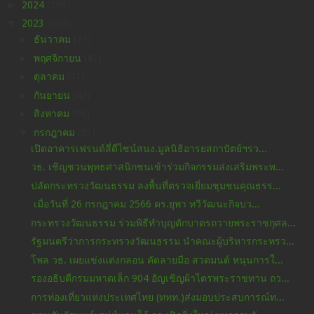
►
2024
(598)
▼
2023
(630)
►
ธันวาคม
(71)
►
พฤศจิกายน
(47)
►
ตุลาคม
(71)
►
กันยายน
(47)
►
สิงหาคม
(56)
▼
กรกฎาคม
(53)
เปิดอาคารเฟรนด์ลี่ดีไซน์สนง.มูลนิธิอารยสถาปัตย์ฯรว...
วธ. เชิญชวนพุทธศาสนิกชนเข้าร่วมกิจกรรมส่งเสริมพระพ...
ปลัดกระทรวงวัฒนธรรม ลงพื้นที่ตรวจเยี่ยมชุมชนคุณธรร...
เมื่อวันที่ 26 กรกฎาคม 2566 ดร.ยุพา ทวีวัฒนะกิจบว...
กระทรวงวัฒนธรรม ร่วมพิธีทำบุญตักบาตรถวายพระราชกุศล...
รัฐมนตรีว่าการกระทรวงวัฒนธรรม นำคณะผู้บริหารกระทรว...
โพล วธ. เผยแข่งแต่งกลอน คัดลายมือ สวดมนต์ หนุนการใ...
รองอธิบดีกรมมหาดเล็ก 904 อัญเชิญผ้าไตรพระราชทาน ถว...
การท่องเที่ยวแห่งประเทศไทย (ททท.)ส่งมอบประสบการณ์ท...