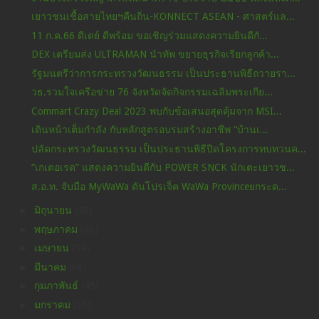
เยาวชนเชื้อสายไทยฯคืนถิ่น-KONNECT ASEAN - ศาสตร์แล...
11 ก.ค.66 ดีเดย์ ดีพร้อม ขอเชิญร่วมแสดงความยินดีกั...
DEX เตรียมส่ง ULTRAMAN นำทัพ ขยายธุรกิจเรียกลูกค้า...
รัฐมนตรีว่าการกระทรวงวัฒนธรรม เป็นประธานพิธีถวายรา...
วธ.รวมใจเครือข่าย 76 จังหวัดจัดกิจกรรมเฉลิมพระเกีย...
Commart Crazy Deal 2023 พบกับข้อเสนอสุดคุ้มจาก MSI...
เดินหน้าเต็มกำลัง กับหลักสูตรอบรมสร้างอาชีพ “บ้านเ...
ปลัดกระทรวงวัฒนธรรม เป็นประธานพิธีปิดโครงการทบทวนค...
“เกเตอเรด” แสดงความยินดีกับ POWER SNCK นักเตะเยาวช...
ส.อ.ท. จับมือ MyWaWa ดันโปรเจ็ค WaWa Provinceยกระด...
►
มิถุนายน
(49)
►
พฤษภาคม
(46)
►
เมษายน
(54)
►
มีนาคม
(66)
►
กุมภาพันธ์
(45)
►
มกราคม
(25)