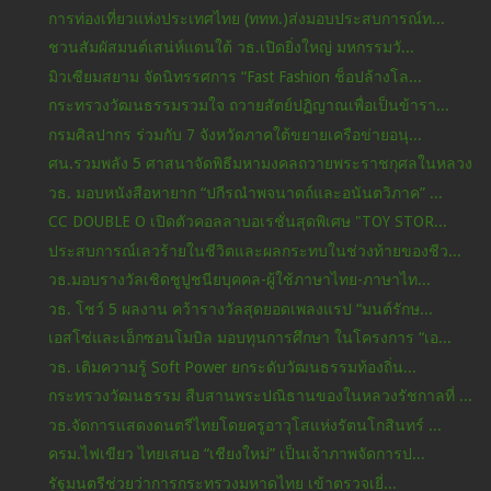
การท่องเที่ยวแห่งประเทศไทย (ททท.)ส่งมอบประสบการณ์ท...
ชวนสัมผัสมนต์เสน่ห์แดนใต้ วธ.เปิดยิ่งใหญ่ มหกรรมวั...
มิวเซียมสยาม จัดนิทรรศการ “Fast Fashion ช็อปล้างโล...
กระทรวงวัฒนธรรมรวมใจ ถวายสัตย์ปฏิญาณเพื่อเป็นข้ารา...
กรมศิลปากร ร่วมกับ 7 จังหวัดภาคใต้ขยายเครือข่ายอนุ...
ศน.รวมพลัง 5 ศาสนาจัดพิธีมหามงคลถวายพระราชกุศลในหลวง
วธ. มอบหนังสือหายาก “ปกีรณำพจนาดถ์และอนันตวิภาค” ...
CC DOUBLE O เปิดตัวคอลลาบอเรชั่นสุดพิเศษ "TOY STOR...
ประสบการณ์เลวร้ายในชีวิตและผลกระทบในช่วงท้ายของชีว...
วธ.มอบรางวัลเชิดชูปูชนียบุคคล-ผู้ใช้ภาษาไทย-ภาษาไท...
วธ. โชว์ 5 ผลงาน คว้ารางวัลสุดยอดเพลงแรป “มนต์รักษ...
เอสโซ่และเอ็กซอนโมบิล มอบทุนการศึกษา ในโครงการ “เอ...
วธ. เติมความรู้ Soft Power ยกระดับวัฒนธรรมท้องถิ่น...
กระทรวงวัฒนธรรม สืบสานพระปณิธานของในหลวงรัชกาลที่ ...
วธ.จัดการแสดงดนตรีไทยโดยครูอาวุโสแห่งรัตนโกสินทร์ ...
ครม.ไฟเขียว ไทยเสนอ “เชียงใหม่” เป็นเจ้าภาพจัดการป...
รัฐมนตรีช่วยว่าการกระทรวงมหาดไทย เข้าตรวจเยี่...