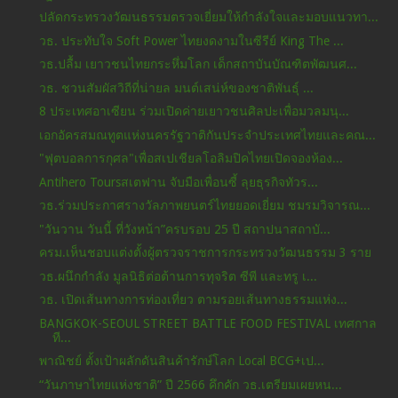
ปลัดกระทรวงวัฒนธรรมตรวจเยี่ยมให้กำลังใจและมอบแนวทา...
วธ. ประทับใจ Soft Power ไทยงดงามในซีรีย์ King The ...
วธ.ปลื้ม เยาวชนไทยกระหึ่มโลก เด็กสถาบันบัณฑิตพัฒนศ...
วธ. ชวนสัมผัสวิถีที่น่ายล มนต์เสน่ห์ของชาติพันธุ์ ...
8 ประเทศอาเซียน ร่วมเปิดค่ายเยาวชนศิลปะเพื่อมวลมนุ...
เอกอัครสมณทูตแห่งนครรัฐวาติกันประจําประเทศไทยและคณ...
"ฟุตบอลการกุศล"เพื่อสเปเชียลโอลิมปิคไทยเปิดจองห้อง...
Antihero Toursสเตฟาน จับมือเพื่อนซี้ ลุยธุรกิจทัวร...
วธ.ร่วมประกาศรางวัลภาพยนตร์ไทยยอดเยี่ยม ชมรมวิจารณ...
"วันวาน วันนี้ ที่วังหน้า”ครบรอบ 25 ปี สถาปนาสถาบั...
ครม.เห็นชอบแต่งตั้งผู้ตรวจราชการกระทรวงวัฒนธรรม 3 ราย
วธ.ผนึกกำลัง มูลนิธิต่อต้านการทุจริต ซีพี และทรู เ...
วธ. เปิดเส้นทางการท่องเที่ยว ตามรอยเส้นทางธรรมแห่ง...
BANGKOK-SEOUL STREET BATTLE FOOD FESTIVAL เทศกาล
ที...
พาณิชย์ ตั้งเป้าผลักดันสินค้ารักษ์โลก Local BCG+เป...
“วันภาษาไทยแห่งชาติ” ปี 2566 คึกคัก วธ.เตรียมเผยหน...