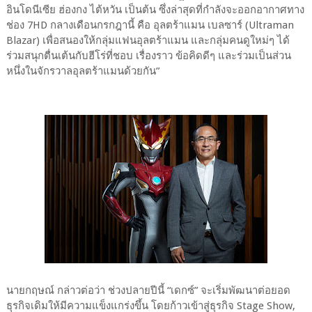
อินโดนีเซีย ฮ่องกง ไต้หวัน เป็นต้น ซึ่งล่าสุดที่กำลังจะออกอากาศทาง
ช่อง 7HD กลางเดือนกรกฎานี้ คือ อุลตร้าแมน เบลซาร์ (Ultraman
Blazar) เพื่อสนองให้กลุ่มแฟนอุลตร้าแมน และกลุ่มคนดูใหม่ๆ ได้
ร่วมสนุกตื่นเต้นกับฮีโร่ที่ชอบ เรื่องราว ข้อคิดดีๆ และร่วมเป็นส่วน
หนึ่งในจักรวาลอุลตร้าแมนด้วยกัน”
นายกฤษณ์ กล่าวต่อว่า ช่วงปลายปีนี้ “เดกซ์” จะเริ่มพัฒนาต่อยอด
ธุรกิจเดิมให้มีความแข็งแกร่งขึ้น โดยก้าวเข้าสู่ธุรกิจ Stage Show,