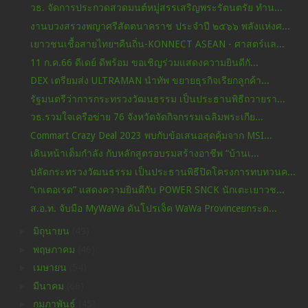
วธ. จัดการประกวดสวดมนต์หมู่สรรเสริญพระรัตนตรัย ทำน...
งานบวงสรวงพญาศรีสัตตนาคราช ประจำปี ๒๕๖๖ พลังแห่งศ...
เยาวชนเชื้อสายไทยฯคืนถิ่น-KONNECT ASEAN - ศาสตร์แล...
11 ก.ค.66 ดีเดย์ ดีพร้อม ขอเชิญร่วมแสดงความยินดีกั...
DEX เตรียมส่ง ULTRAMAN นำทัพ ขยายธุรกิจเรียกลูกค้า...
รัฐมนตรีว่าการกระทรวงวัฒนธรรม เป็นประธานพิธีถวายรา...
วธ.รวมใจเครือข่าย 76 จังหวัดจัดกิจกรรมเฉลิมพระเกีย...
Commart Crazy Deal 2023 พบกับข้อเสนอสุดคุ้มจาก MSI...
เดินหน้าเต็มกำลัง กับหลักสูตรอบรมสร้างอาชีพ “บ้านเ...
ปลัดกระทรวงวัฒนธรรม เป็นประธานพิธีปิดโครงการทบทวนค...
“เกเตอเรด” แสดงความยินดีกับ POWER SNCK นักเตะเยาวช...
ส.อ.ท. จับมือ MyWaWa ดันโปรเจ็ค WaWa Provinceยกระด...
►
มิถุนายน
(49)
►
พฤษภาคม
(46)
►
เมษายน
(54)
►
มีนาคม
(66)
►
กุมภาพันธ์
(45)