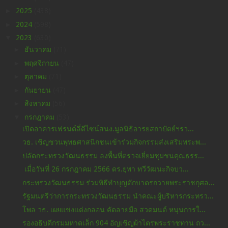
►
2025
(438)
►
2024
(598)
▼
2023
(630)
►
ธันวาคม
(71)
►
พฤศจิกายน
(47)
►
ตุลาคม
(71)
►
กันยายน
(47)
►
สิงหาคม
(56)
▼
กรกฎาคม
(53)
เปิดอาคารเฟรนด์ลี่ดีไซน์สนง.มูลนิธิอารยสถาปัตย์ฯรว...
วธ. เชิญชวนพุทธศาสนิกชนเข้าร่วมกิจกรรมส่งเสริมพระพ...
ปลัดกระทรวงวัฒนธรรม ลงพื้นที่ตรวจเยี่ยมชุมชนคุณธรร...
เมื่อวันที่ 26 กรกฎาคม 2566 ดร.ยุพา ทวีวัฒนะกิจบว...
กระทรวงวัฒนธรรม ร่วมพิธีทำบุญตักบาตรถวายพระราชกุศล...
รัฐมนตรีว่าการกระทรวงวัฒนธรรม นำคณะผู้บริหารกระทรว...
โพล วธ. เผยแข่งแต่งกลอน คัดลายมือ สวดมนต์ หนุนการใ...
รองอธิบดีกรมมหาดเล็ก 904 อัญเชิญผ้าไตรพระราชทาน ถว...