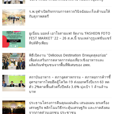
ร.พ.จุฬาเปิดกิจกรรมการตรวจวินิจฉัยมะเร็งเต้านมให้
กับสุภาพสตรี
ยูเนี่ยน มอลล์ เอาใจสายแฟ! จัดงาน ‘FASHION FOTO
FEST MARKET’ 22 – 26 ส.ค.นี้ ขนเหล่ากูรูแฟชั่นแชร์
ทิปส์ดีๆเพียบ
พิธีเปิดงาน "Delicious Destination ปักหมุดสุดอร่อย"
เพื่อส่งเสริมการตลาดการท่องเที่ยวเชิงอาหารและ
ผลิตภัณฑ์ชุมชนจากพื้นที่พิเศษของ อพท.
สถาบันอาหาร – สภาอุตสาหกรรม – สภาหอการค้าฯชี้
อุตฯอาหารไทยฮึดสู้โควิด-19 ส่งออกครึ่งปีแรก 63 หด
ตัว 2%คาดฟื้นตัวครึ่งปีหลัง 3.6% มุ่งเป้า 1 ล้านล้าน
บาท
ประธานโครงการคืนคุณแผ่นดิน เสนอแผน ยกเครื่อง
เศรษฐกิจ พลิกโฉมวิธีกระตุ้นเศรษฐกิจ และภาคสังคม
จากภาคส่วนเอกชน ประชาชน