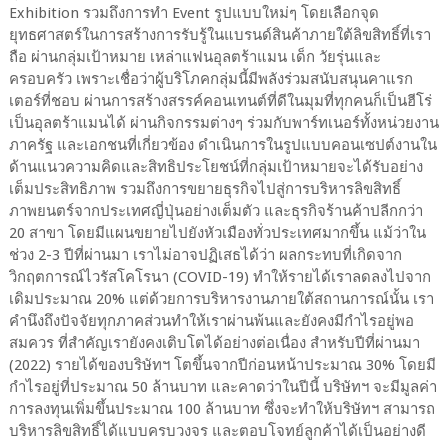
Exhibition รวมถึงการทำ Event รูปแบบใหม่ๆ โดยเลือกจุด
ยุทธศาสตร์ในการสร้างการรับรู้ในแบรนด์สินค้าภายใต้ลิขสิทธิ์ที่เรา
ถือ ผ่านกลุ่มเป้าหมาย เหล่าแฟนอุลตร้าแมน เด็ก วัยรุ่นและ
ครอบครัว เพราะเชื่อว่าผู้บริโภคกลุ่มนี้มีพลังร่วมสนับสนุนคาแรก
เตอร์ที่ชอบ ผ่านการสร้างสรรค์คอนเทนต์ที่ดีในมุมที่ทุกคนก็เป็นฮีโร่
เป็นอุลตร้าแมนได้ ผ่านกิจกรรมต่างๆ ร่วมกับพาร์ทเนอร์ทั้งหน่วยงาน
ภาครัฐ และเอกชนที่เกี่ยวข้อง ดำเนินการในรูปแบบคอนเซปต์งานใน
ด้านแนวความคิดและสิทธิประโยชน์ที่กลุ่มเป้าหมายจะได้รับอย่าง
เต็มประสิทธิภาพ รวมถึงการขยายธุรกิจไปสู่การบริหารลิขสิทธิ์
ภาพยนตร์จากประเทศญี่ปุ่นอย่างเต็มตัว และธุรกิจร้านค้าปลีกกว่า
20 สาขา โดยมีแผนขยายไปยังหัวเมืองทั่วประเทศมากขึ้น แม้ว่าใน
ช่วง 2-3 ปีที่ผ่านมา เราไม่อาจปฏิเสธได้ว่า ผลกระทบที่เกิดจาก
วิกฤตการณ์ไวรัสโคโรนา (COVID-19) ทำให้รายได้เราลดลงไปจาก
เดิมประมาณ 20% แต่ด้วยการบริหารงานภายใต้สถานการณ์นั้น เรา
คำนึงถึงปัจจัยทุกภาคส่วนทำให้เราผ่านพ้นและยังคงมีกำไรอยู่พอ
สมควร ที่สำคัญเรายังคงเติบโตได้อย่างต่อเนื่อง สำหรับปีที่ผ่านมา
(2022) รายได้ของบริษัทฯ โตขึ้นจากปีก่อนหน้าประมาณ 30% โดยมี
กำไรอยู่ที่ประมาณ 50 ล้านบาท และคาดว่าในปีนี้ บริษัทฯ จะมีมูลค่า
การลงทุนเพิ่มขึ้นประมาณ 100 ล้านบาท ซึ่งจะทำให้บริษัทฯ สามารถ
บริหารลิขสิทธิ์ได้แบบครบวงจร และตอบโจทย์ลูกค้าได้เป็นอย่างดี