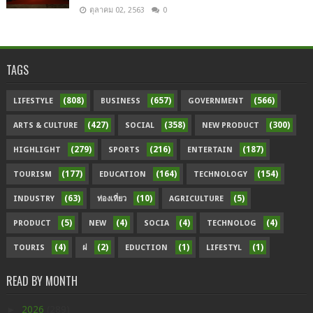
ตุลาคม 02, 2563
0
TAGS
(808)
(657)
(566)
LIFESTYLE
BUSINESS
GOVERNMENT
(427)
(358)
(300)
ARTS & CULTURE
SOCIAL
NEW PRODUCT
(279)
(216)
(187)
HIGHLIGHT
SPORTS
ENTERTAIN
(177)
(164)
(154)
TOURISM
EDUCATION
TECHNOLOGY
(63)
(10)
(5)
INDUSTRY
ท่องเที่ยว
AGRICULTURE
(5)
(4)
(4)
(4)
PRODUCT
NEW
SOCIA
TECHNOLOG
(4)
(2)
(1)
(1)
TOURIS
ฝ
EDUCTION
LIFESTYL
READ BY MONTH
►
2026
(289)