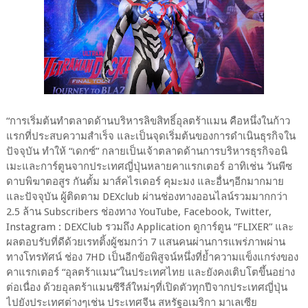
“การเริ่มต้นทำตลาดด้านบริหารลิขสิทธิ์อุลตร้าแมน คือหนึ่งในก้าว
แรกที่ประสบความสำเร็จ และเป็นจุดเริ่มต้นของการดำเนินธุรกิจใน
ปัจจุบัน ทำให้ “เดกซ์” กลายเป็นเจ้าตลาดด้านการบริหารธุรกิจอนิ
เมะและการ์ตูนจากประเทศญี่ปุ่นหลายคาแรกเตอร์ อาทิเช่น วันพีซ
ดาบพิฆาตอสูร กันดั้ม มาส์คไรเดอร์ คุมะมง และอื่นๆอีกมากมาย
และปัจจุบัน ผู้ติดตาม DEXclub ผ่านช่องทางออนไลน์รวมมากกว่า
2.5 ล้าน Subscribers ช่องทาง YouTube, Facebook, Twitter,
Instagram : DEXClub รวมถึง Application ดูการ์ตูน “FLIXER” และ
ผลตอบรับที่ดีด้วยเรทติ้งผู้ชมกว่า 7 แสนคนผ่านการแพร่ภาพผ่าน
ทางโทรทัศน์ ช่อง 7HD เป็นอีกข้อพิสูจน์หนึ่งที่ย้ำความแข็งแกร่งของ
คาแรกเตอร์ “อุลตร้าแมน”ในประเทศไทย และยังคงเติบโตขึ้นอย่าง
ต่อเนื่อง ด้วยอุลตร้าแมนซีรีส์ใหม่ๆที่เปิดตัวทุกปีจากประเทศญี่ปุ่น
ไปยังประเทศต่างๆเช่น ประเทศจีน สหรัฐอเมริกา มาเลเซีย