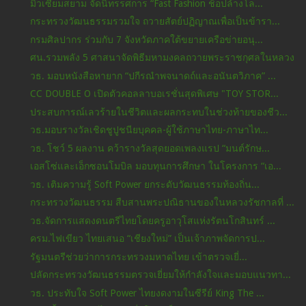
มิวเซียมสยาม จัดนิทรรศการ “Fast Fashion ช็อปล้างโล...
กระทรวงวัฒนธรรมรวมใจ ถวายสัตย์ปฏิญาณเพื่อเป็นข้ารา...
กรมศิลปากร ร่วมกับ 7 จังหวัดภาคใต้ขยายเครือข่ายอนุ...
ศน.รวมพลัง 5 ศาสนาจัดพิธีมหามงคลถวายพระราชกุศลในหลวง
วธ. มอบหนังสือหายาก “ปกีรณำพจนาดถ์และอนันตวิภาค” ...
CC DOUBLE O เปิดตัวคอลลาบอเรชั่นสุดพิเศษ "TOY STOR...
ประสบการณ์เลวร้ายในชีวิตและผลกระทบในช่วงท้ายของชีว...
วธ.มอบรางวัลเชิดชูปูชนียบุคคล-ผู้ใช้ภาษาไทย-ภาษาไท...
วธ. โชว์ 5 ผลงาน คว้ารางวัลสุดยอดเพลงแรป “มนต์รักษ...
เอสโซ่และเอ็กซอนโมบิล มอบทุนการศึกษา ในโครงการ “เอ...
วธ. เติมความรู้ Soft Power ยกระดับวัฒนธรรมท้องถิ่น...
กระทรวงวัฒนธรรม สืบสานพระปณิธานของในหลวงรัชกาลที่ ...
วธ.จัดการแสดงดนตรีไทยโดยครูอาวุโสแห่งรัตนโกสินทร์ ...
ครม.ไฟเขียว ไทยเสนอ “เชียงใหม่” เป็นเจ้าภาพจัดการป...
รัฐมนตรีช่วยว่าการกระทรวงมหาดไทย เข้าตรวจเยี่...
ปลัดกระทรวงวัฒนธรรมตรวจเยี่ยมให้กำลังใจและมอบแนวทา...
วธ. ประทับใจ Soft Power ไทยงดงามในซีรีย์ King The ...