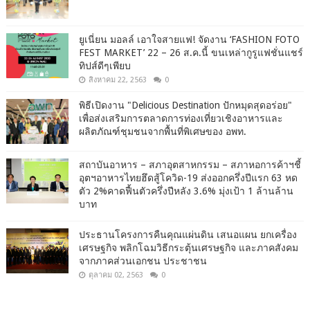
ยูเนี่ยน มอลล์ เอาใจสายแฟ! จัดงาน ‘FASHION FOTO
FEST MARKET’ 22 – 26 ส.ค.นี้ ขนเหล่ากูรูแฟชั่นแชร์
ทิปส์ดีๆเพียบ
สิงหาคม 22, 2563
0
พิธีเปิดงาน "Delicious Destination ปักหมุดสุดอร่อย"
เพื่อส่งเสริมการตลาดการท่องเที่ยวเชิงอาหารและ
ผลิตภัณฑ์ชุมชนจากพื้นที่พิเศษของ อพท.
สถาบันอาหาร – สภาอุตสาหกรรม – สภาหอการค้าฯชี้
อุตฯอาหารไทยฮึดสู้โควิด-19 ส่งออกครึ่งปีแรก 63 หด
ตัว 2%คาดฟื้นตัวครึ่งปีหลัง 3.6% มุ่งเป้า 1 ล้านล้าน
บาท
ประธานโครงการคืนคุณแผ่นดิน เสนอแผน ยกเครื่อง
เศรษฐกิจ พลิกโฉมวิธีกระตุ้นเศรษฐกิจ และภาคสังคม
จากภาคส่วนเอกชน ประชาชน
ตุลาคม 02, 2563
0