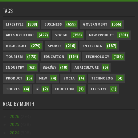
TAGS
(808)
(659)
(566)
LIFESTYLE
BUSINESS
GOVERNMENT
(427)
(358)
(301)
ARTS & CULTURE
SOCIAL
NEW PRODUCT
(279)
(216)
(187)
HIGHLIGHT
SPORTS
ENTERTAIN
(178)
(164)
(154)
TOURISM
EDUCATION
TECHNOLOGY
(63)
(10)
(5)
INDUSTRY
ท่องเที่ยว
AGRICULTURE
(5)
(4)
(4)
(4)
PRODUCT
NEW
SOCIA
TECHNOLOG
(4)
(2)
(1)
(1)
TOURIS
ฝ
EDUCTION
LIFESTYL
READ BY MONTH
►
2026
(293)
►
2025
(438)
►
2024
(598)