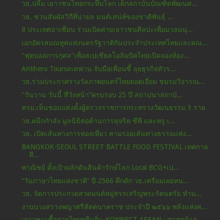
วธ.ปลื้ม เยาวชนไทยกระหึ่มโลก เด็กสถาบันบัณฑิตพัฒนศ...
วธ. ชวนสัมผัสวิถีที่น่ายล มนต์เสน่ห์ของชาติพันธุ์ ...
8 ประเทศอาเซียน ร่วมเปิดค่ายเยาวชนศิลปะเพื่อมวลมนุ...
เอกอัครสมณทูตแห่งนครรัฐวาติกันประจําประเทศไทยและคณ...
"ฟุตบอลการกุศล"เพื่อสเปเชียลโอลิมปิคไทยเปิดจองห้อง...
Antihero Toursสเตฟาน จับมือเพื่อนซี้ ลุยธุรกิจทัวร...
วธ.ร่วมประกาศรางวัลภาพยนตร์ไทยยอดเยี่ยม ชมรมวิจารณ...
"วันวาน วันนี้ ที่วังหน้า”ครบรอบ 25 ปี สถาปนาสถาบั...
ครม.เห็นชอบแต่งตั้งผู้ตรวจราชการกระทรวงวัฒนธรรม 3 ราย
วธ.ผนึกกำลัง มูลนิธิต่อต้านการทุจริต ซีพี และทรู เ...
วธ. เปิดเส้นทางการท่องเที่ยว ตามรอยเส้นทางธรรมแห่ง...
BANGKOK-SEOUL STREET BATTLE FOOD FESTIVAL เทศกาล
ที...
พาณิชย์ ตั้งเป้าผลักดันสินค้ารักษ์โลก Local BCG+เป...
“วันภาษาไทยแห่งชาติ” ปี 2566 คึกคัก วธ.เตรียมเผยหน...
วธ. จัดการประกวดสวดมนต์หมู่สรรเสริญพระรัตนตรัย ทำน...
งานบวงสรวงพญาศรีสัตตนาคราช ประจำปี ๒๕๖๖ พลังแห่งศ...
เยาวชนเชื้อสายไทยฯคืนถิ่น-KONNECT ASEAN - ศาสตร์แล...