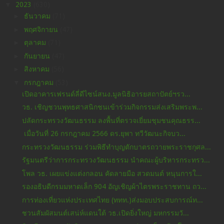
▼
2023
(630)
►
ธันวาคม
(71)
►
พฤศจิกายน
(47)
►
ตุลาคม
(71)
►
กันยายน
(47)
►
สิงหาคม
(56)
▼
กรกฎาคม
(53)
เปิดอาคารเฟรนด์ลี่ดีไซน์สนง.มูลนิธิอารยสถาปัตย์ฯรว...
วธ. เชิญชวนพุทธศาสนิกชนเข้าร่วมกิจกรรมส่งเสริมพระพ...
ปลัดกระทรวงวัฒนธรรม ลงพื้นที่ตรวจเยี่ยมชุมชนคุณธรร...
เมื่อวันที่ 26 กรกฎาคม 2566 ดร.ยุพา ทวีวัฒนะกิจบว...
กระทรวงวัฒนธรรม ร่วมพิธีทำบุญตักบาตรถวายพระราชกุศล...
รัฐมนตรีว่าการกระทรวงวัฒนธรรม นำคณะผู้บริหารกระทรว...
โพล วธ. เผยแข่งแต่งกลอน คัดลายมือ สวดมนต์ หนุนการใ...
รองอธิบดีกรมมหาดเล็ก 904 อัญเชิญผ้าไตรพระราชทาน ถว...
การท่องเที่ยวแห่งประเทศไทย (ททท.)ส่งมอบประสบการณ์ท...
ชวนสัมผัสมนต์เสน่ห์แดนใต้ วธ.เปิดยิ่งใหญ่ มหกรรมวั...