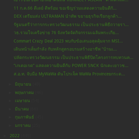
11 ก.ค.66 ดีเดย์ ดีพร้อม ขอเชิญร่วมแสดงความยินดีกั...
DEX เตรียมส่ง ULTRAMAN นำทัพ ขยายธุรกิจเรียกลูกค้า...
รัฐมนตรีว่าการกระทรวงวัฒนธรรม เป็นประธานพิธีถวายรา...
วธ.รวมใจเครือข่าย 76 จังหวัดจัดกิจกรรมเฉลิมพระเกีย...
Commart Crazy Deal 2023 พบกับข้อเสนอสุดคุ้มจาก MSI...
เดินหน้าเต็มกำลัง กับหลักสูตรอบรมสร้างอาชีพ “บ้านเ...
ปลัดกระทรวงวัฒนธรรม เป็นประธานพิธีปิดโครงการทบทวนค...
“เกเตอเรด” แสดงความยินดีกับ POWER SNCK นักเตะเยาวช...
ส.อ.ท. จับมือ MyWaWa ดันโปรเจ็ค WaWa Provinceยกระด...
►
มิถุนายน
(49)
►
พฤษภาคม
(46)
►
เมษายน
(54)
►
มีนาคม
(66)
►
กุมภาพันธ์
(45)
►
มกราคม
(25)
►
2022
(449)