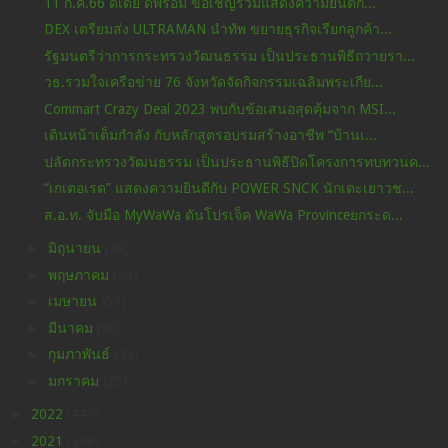
11 ก.ค.66 ดีเดย์ ดีพร้อม ขอเชิญร่วมแสดงความยินดีกั...
DEX เตรียมส่ง ULTRAMAN นำทัพ ขยายธุรกิจเรียกลูกค้า...
รัฐมนตรีว่าการกระทรวงวัฒนธรรม เป็นประธานพิธีถวายรา...
วธ.รวมใจเครือข่าย 76 จังหวัดจัดกิจกรรมเฉลิมพระเกีย...
Commart Crazy Deal 2023 พบกับข้อเสนอสุดคุ้มจาก MSI...
เดินหน้าเต็มกำลัง กับหลักสูตรอบรมสร้างอาชีพ “บ้านเ...
ปลัดกระทรวงวัฒนธรรม เป็นประธานพิธีปิดโครงการทบทวนค...
“เกเตอเรด” แสดงความยินดีกับ POWER SNCK นักเตะเยาวช...
ส.อ.ท. จับมือ MyWaWa ดันโปรเจ็ค WaWa Provinceยกระด...
►
มิถุนายน
(49)
►
พฤษภาคม
(46)
►
เมษายน
(54)
►
มีนาคม
(66)
►
กุมภาพันธ์
(45)
►
มกราคม
(25)
►
2022
(449)
►
2021
(396)