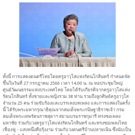
ทั้งนี้ การแสดงดนตรีไทยโดยครูอาวุโสแห่งรัตนโกสินทร์ กำหนดจัด
ขึ้นในวันที่ 27 กรกฎาคม 2566 เวลา 14.00 น. ณ หอประชุมใหญ่
ศูนย์วัฒนธรรมแห่งประเทศไทย โดยได้รับเกียรติจากครูอาวุโสแห่ง
รัตนโกสินทร์ ทั้งชายและหญิงรวม 38 ท่าน รวมถึงลูกศิษย์ครูอาวุโส
จำนวน 25 คน ร่วมขับร้องและบรรเลงบทเพลง และการแสดงในครั้ง
นี้ ได้รับพระมหากรุณาธิคุณจากสมเด็จพระกนิษฐาธิราชเจ้า กรม
สมเด็จพระเทพรัตนราชสุดาฯ สยามบรมราชกุมารี ทรงซอเพลง
มหาชัย ร่วมกับวงครูอาวุโสแห่งรัตนโกสินทร์ และทรงซอเพลงไทย
เฟื่องฟู - แสงหนึ่งคือรุ้งงาม ร่วมกับวงดนตรีบ้านปลายเนิน ซึ่งนับเป็น