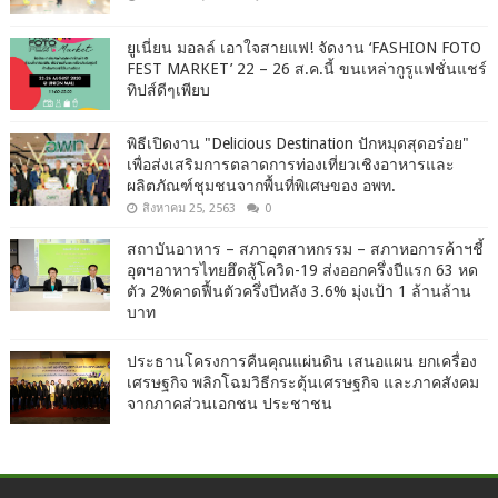
ยูเนี่ยน มอลล์ เอาใจสายแฟ! จัดงาน ‘FASHION FOTO
FEST MARKET’ 22 – 26 ส.ค.นี้ ขนเหล่ากูรูแฟชั่นแชร์
ทิปส์ดีๆเพียบ
พิธีเปิดงาน "Delicious Destination ปักหมุดสุดอร่อย"
เพื่อส่งเสริมการตลาดการท่องเที่ยวเชิงอาหารและ
ผลิตภัณฑ์ชุมชนจากพื้นที่พิเศษของ อพท.
สิงหาคม 25, 2563
0
สถาบันอาหาร – สภาอุตสาหกรรม – สภาหอการค้าฯชี้
อุตฯอาหารไทยฮึดสู้โควิด-19 ส่งออกครึ่งปีแรก 63 หด
ตัว 2%คาดฟื้นตัวครึ่งปีหลัง 3.6% มุ่งเป้า 1 ล้านล้าน
บาท
ประธานโครงการคืนคุณแผ่นดิน เสนอแผน ยกเครื่อง
เศรษฐกิจ พลิกโฉมวิธีกระตุ้นเศรษฐกิจ และภาคสังคม
จากภาคส่วนเอกชน ประชาชน