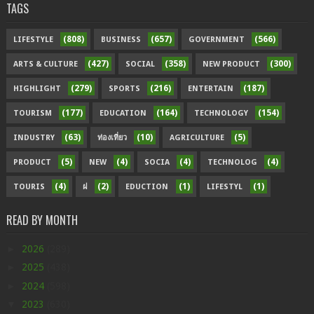
TAGS
(808)
(657)
(566)
LIFESTYLE
BUSINESS
GOVERNMENT
(427)
(358)
(300)
ARTS & CULTURE
SOCIAL
NEW PRODUCT
(279)
(216)
(187)
HIGHLIGHT
SPORTS
ENTERTAIN
(177)
(164)
(154)
TOURISM
EDUCATION
TECHNOLOGY
(63)
(10)
(5)
INDUSTRY
ท่องเที่ยว
AGRICULTURE
(5)
(4)
(4)
(4)
PRODUCT
NEW
SOCIA
TECHNOLOG
(4)
(2)
(1)
(1)
TOURIS
ฝ
EDUCTION
LIFESTYL
READ BY MONTH
►
2026
(289)
►
2025
(438)
►
2024
(598)
▼
2023
(630)