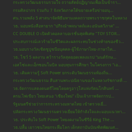
กระทรวงวัฒนธรรมรวมใจ ถวายสัตย์ปฏิญาณเพื่อเป็นข้ารา...
กรมศิลปากร ร่วมกับ 7 จังหวัดภาคใต้ขยายเครือข่ายอนุ...
ศน.รวมพลัง 5 ศาสนาจัดพิธีมหามงคลถวายพระราชกุศลในหลวง
วธ. มอบหนังสือหายาก “ปกีรณำพจนาดถ์และอนันตวิภาค” ...
CC DOUBLE O เปิดตัวคอลลาบอเรชั่นสุดพิเศษ "TOY STOR...
ประสบการณ์เลวร้ายในชีวิตและผลกระทบในช่วงท้ายของชีว...
วธ.มอบรางวัลเชิดชูปูชนียบุคคล-ผู้ใช้ภาษาไทย-ภาษาไท...
วธ. โชว์ 5 ผลงาน คว้ารางวัลสุดยอดเพลงแรป “มนต์รักษ...
เอสโซ่และเอ็กซอนโมบิล มอบทุนการศึกษา ในโครงการ “เอ...
วธ. เติมความรู้ Soft Power ยกระดับวัฒนธรรมท้องถิ่น...
กระทรวงวัฒนธรรม สืบสานพระปณิธานของในหลวงรัชกาลที่ ...
วธ.จัดการแสดงดนตรีไทยโดยครูอาวุโสแห่งรัตนโกสินทร์ ...
ครม.ไฟเขียว ไทยเสนอ “เชียงใหม่” เป็นเจ้าภาพจัดการป...
รัฐมนตรีช่วยว่าการกระทรวงมหาดไทย เข้าตรวจเยี่...
ปลัดกระทรวงวัฒนธรรมตรวจเยี่ยมให้กำลังใจและมอบแนวทา...
วธ. ประทับใจ Soft Power ไทยงดงามในซีรีย์ King The ...
วธ.ปลื้ม เยาวชนไทยกระหึ่มโลก เด็กสถาบันบัณฑิตพัฒนศ...