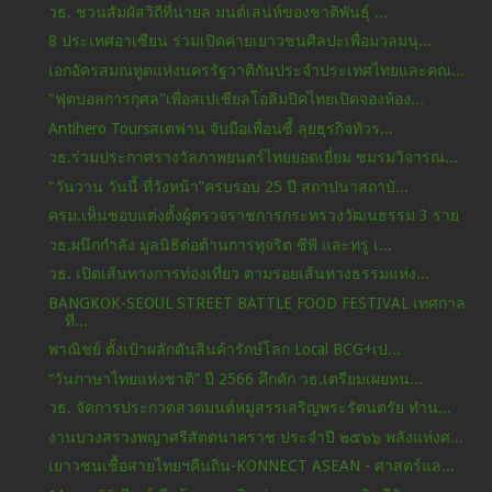
วธ. ชวนสัมผัสวิถีที่น่ายล มนต์เสน่ห์ของชาติพันธุ์ ...
8 ประเทศอาเซียน ร่วมเปิดค่ายเยาวชนศิลปะเพื่อมวลมนุ...
เอกอัครสมณทูตแห่งนครรัฐวาติกันประจําประเทศไทยและคณ...
"ฟุตบอลการกุศล"เพื่อสเปเชียลโอลิมปิคไทยเปิดจองห้อง...
Antihero Toursสเตฟาน จับมือเพื่อนซี้ ลุยธุรกิจทัวร...
วธ.ร่วมประกาศรางวัลภาพยนตร์ไทยยอดเยี่ยม ชมรมวิจารณ...
"วันวาน วันนี้ ที่วังหน้า”ครบรอบ 25 ปี สถาปนาสถาบั...
ครม.เห็นชอบแต่งตั้งผู้ตรวจราชการกระทรวงวัฒนธรรม 3 ราย
วธ.ผนึกกำลัง มูลนิธิต่อต้านการทุจริต ซีพี และทรู เ...
วธ. เปิดเส้นทางการท่องเที่ยว ตามรอยเส้นทางธรรมแห่ง...
BANGKOK-SEOUL STREET BATTLE FOOD FESTIVAL เทศกาล
ที...
พาณิชย์ ตั้งเป้าผลักดันสินค้ารักษ์โลก Local BCG+เป...
“วันภาษาไทยแห่งชาติ” ปี 2566 คึกคัก วธ.เตรียมเผยหน...
วธ. จัดการประกวดสวดมนต์หมู่สรรเสริญพระรัตนตรัย ทำน...
งานบวงสรวงพญาศรีสัตตนาคราช ประจำปี ๒๕๖๖ พลังแห่งศ...
เยาวชนเชื้อสายไทยฯคืนถิ่น-KONNECT ASEAN - ศาสตร์แล...