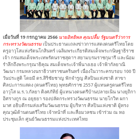
เมื่อวันที่ 19 กรกฎาคม 2566
นายอิทธิพล คุณปลื้ม รัฐมนตรีว่าการ
กระทรวงวัฒนธรรม
เป็นประธานแถลงข่าวการแสดงดนตรีไทยโดย
ครูอาวุโสแห่งรัตนโกสินทร์ เฉลิมพระเกียรติสมเด็จพระกนิษฐาธิราช
เจ้า กรมสมเด็จพระเทพรัตนราชสุดาฯ สยามบรมราชกุมารี และน้อม
รำลึกถึงพระกรุณาธิคุณ สมเด็จพระเจ้าพี่นางเธอ เจ้าฟ้ากัลยาณิ
วัฒนา กรมหลวงนราธิวาสราชนครินทร์ เนื่องในวาระครบรอบ 100 ปี
วันประสูติ โดยมี ดร.สิริชัยชาญ ฟักจำรูญ ศิลปินแห่งชาติ สาขา
ศิลปะการแสดง (ดนตรีไทย) พุทธศักราช 2557 ผู้แทนครูดนตรีไทย
อาวุโส ม.ร.ว.กัลยา ติงศภัทิย์ ผู้แทนวงดนตรีบ้านปลายเนิน นางยุถิกา
อิศรางกูร ณ อยุธยา รองปลัดกระทรวงวัฒนธรรม นายโกวิท ผกา
มาศ อธิบดีกรมส่งเสริมวัฒนธรรม ผู้บริหาร ศิลปินแห่งชาติ ผู้ทรง
คุณวุฒิด้านดนตรีไทย เจ้าหน้าที่ และสื่อมวลชน เข้าร่วม ณ หอ
ประชุมเล็ก ศูนย์วัฒนธรรมแห่งประเทศไทย