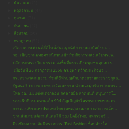
►
ธันวาคม
(71)
►
พฤศจิกายน
(47)
►
ตุลาคม
(71)
►
กันยายน
(47)
►
สิงหาคม
(56)
▼
กรกฎาคม
(53)
เปิดอาคารเฟรนด์ลี่ดีไซน์สนง.มูลนิธิอารยสถาปัตย์ฯรว...
วธ. เชิญชวนพุทธศาสนิกชนเข้าร่วมกิจกรรมส่งเสริมพระพ...
ปลัดกระทรวงวัฒนธรรม ลงพื้นที่ตรวจเยี่ยมชุมชนคุณธรร...
เมื่อวันที่ 26 กรกฎาคม 2566 ดร.ยุพา ทวีวัฒนะกิจบว...
กระทรวงวัฒนธรรม ร่วมพิธีทำบุญตักบาตรถวายพระราชกุศล...
รัฐมนตรีว่าการกระทรวงวัฒนธรรม นำคณะผู้บริหารกระทรว...
โพล วธ. เผยแข่งแต่งกลอน คัดลายมือ สวดมนต์ หนุนการใ...
รองอธิบดีกรมมหาดเล็ก 904 อัญเชิญผ้าไตรพระราชทาน ถว...
การท่องเที่ยวแห่งประเทศไทย (ททท.)ส่งมอบประสบการณ์ท...
ชวนสัมผัสมนต์เสน่ห์แดนใต้ วธ.เปิดยิ่งใหญ่ มหกรรมวั...
มิวเซียมสยาม จัดนิทรรศการ “Fast Fashion ช็อปล้างโล...