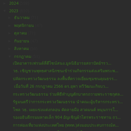
►
2024
(598)
▼
2023
(630)
►
ธันวาคม
(71)
►
พฤศจิกายน
(47)
►
ตุลาคม
(71)
►
กันยายน
(47)
►
สิงหาคม
(56)
▼
กรกฎาคม
(53)
เปิดอาคารเฟรนด์ลี่ดีไซน์สนง.มูลนิธิอารยสถาปัตย์ฯรว...
วธ. เชิญชวนพุทธศาสนิกชนเข้าร่วมกิจกรรมส่งเสริมพระพ...
ปลัดกระทรวงวัฒนธรรม ลงพื้นที่ตรวจเยี่ยมชุมชนคุณธรร...
เมื่อวันที่ 26 กรกฎาคม 2566 ดร.ยุพา ทวีวัฒนะกิจบว...
กระทรวงวัฒนธรรม ร่วมพิธีทำบุญตักบาตรถวายพระราชกุศล...
รัฐมนตรีว่าการกระทรวงวัฒนธรรม นำคณะผู้บริหารกระทรว...
โพล วธ. เผยแข่งแต่งกลอน คัดลายมือ สวดมนต์ หนุนการใ...
รองอธิบดีกรมมหาดเล็ก 904 อัญเชิญผ้าไตรพระราชทาน ถว...
การท่องเที่ยวแห่งประเทศไทย (ททท.)ส่งมอบประสบการณ์ท...