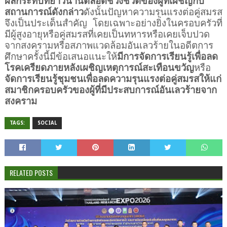
ผลกระทบที่ยาวนานตลอดช่วงชีวิตของผู้ที่เผชิญกับ
สถานการณ์ดังกล่าว
ดังนั้นปัญหาความรุนแรงต่อคู่สมรส
จึงเป็นประเด็นสำคัญ
โดยเฉพาะอย่างยิ่งในครอบครัวที่
มีผู้สูงอายุหรือคู่สมรสที่เคยเป็นทหารหรือเคยเจ็บปวด
จากสงครามหรือสภาพแวดล้อมอันเลวร้ายในอดีตการ
ศึกษาครั้งนี้มีข้อเสนอแนะให้
มีการจัดการเรียนรู้เพื่อลด
โรคเครียดภายหลังเผชิญเหตุการณ์สะเทือนขวัญ
หรือ
จัดการเรียนรู้ชุมชนเพื่อลดความรุนแรงต่อคู่สมรสให้แก่
สมาชิกครอบครัวของผู้ที่มีประสบการณ์อันเลวร้ายจาก
สงคราม
TAGS:
SOCIAL
RELATED POSTS