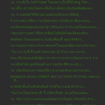
วธ. ประทับใจ Soft Power ไทยงดงามในซีรีย์ King The ...
วธ.ปลื้ม เยาวชนไทยกระหึ่มโลก เด็กสถาบันบัณฑิตพัฒนศ...
วธ. ชวนสัมผัสวิถีที่น่ายล มนต์เสน่ห์ของชาติพันธุ์ ...
8 ประเทศอาเซียน ร่วมเปิดค่ายเยาวชนศิลปะเพื่อมวลมนุ...
เอกอัครสมณทูตแห่งนครรัฐวาติกันประจําประเทศไทยและคณ...
"ฟุตบอลการกุศล"เพื่อสเปเชียลโอลิมปิคไทยเปิดจองห้อง...
Antihero Toursสเตฟาน จับมือเพื่อนซี้ ลุยธุรกิจทัวร...
วธ.ร่วมประกาศรางวัลภาพยนตร์ไทยยอดเยี่ยม ชมรมวิจารณ...
"วันวาน วันนี้ ที่วังหน้า”ครบรอบ 25 ปี สถาปนาสถาบั...
ครม.เห็นชอบแต่งตั้งผู้ตรวจราชการกระทรวงวัฒนธรรม 3 ราย
วธ.ผนึกกำลัง มูลนิธิต่อต้านการทุจริต ซีพี และทรู เ...
วธ. เปิดเส้นทางการท่องเที่ยว ตามรอยเส้นทางธรรมแห่ง...
BANGKOK-SEOUL STREET BATTLE FOOD FESTIVAL เทศกาล
ที...
พาณิชย์ ตั้งเป้าผลักดันสินค้ารักษ์โลก Local BCG+เป...
“วันภาษาไทยแห่งชาติ” ปี 2566 คึกคัก วธ.เตรียมเผยหน...
วธ. จัดการประกวดสวดมนต์หมู่สรรเสริญพระรัตนตรัย ทำน...