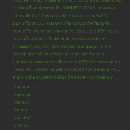
งานบวงสรวงพญาศรีสัตตนาคราช ประจำปี ๒๕๖๖ พลังแห่งศ...
เยาวชนเชื้อสายไทยฯคืนถิ่น-KONNECT ASEAN - ศาสตร์แล...
11 ก.ค.66 ดีเดย์ ดีพร้อม ขอเชิญร่วมแสดงความยินดีกั...
DEX เตรียมส่ง ULTRAMAN นำทัพ ขยายธุรกิจเรียกลูกค้า...
รัฐมนตรีว่าการกระทรวงวัฒนธรรม เป็นประธานพิธีถวายรา...
วธ.รวมใจเครือข่าย 76 จังหวัดจัดกิจกรรมเฉลิมพระเกีย...
Commart Crazy Deal 2023 พบกับข้อเสนอสุดคุ้มจาก MSI...
เดินหน้าเต็มกำลัง กับหลักสูตรอบรมสร้างอาชีพ “บ้านเ...
ปลัดกระทรวงวัฒนธรรม เป็นประธานพิธีปิดโครงการทบทวนค...
“เกเตอเรด” แสดงความยินดีกับ POWER SNCK นักเตะเยาวช...
ส.อ.ท. จับมือ MyWaWa ดันโปรเจ็ค WaWa Provinceยกระด...
►
มิถุนายน
(49)
►
พฤษภาคม
(46)
►
เมษายน
(54)
►
มีนาคม
(66)
►
กุมภาพันธ์
(45)
►
มกราคม
(25)