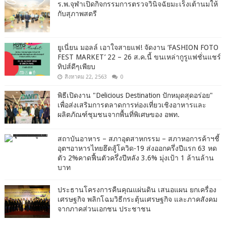
ร.พ.จุฬาเปิดกิจกรรมการตรวจวินิจฉัยมะเร็งเต้านมให้
กับสุภาพสตรี
ยูเนี่ยน มอลล์ เอาใจสายแฟ! จัดงาน ‘FASHION FOTO
FEST MARKET’ 22 – 26 ส.ค.นี้ ขนเหล่ากูรูแฟชั่นแชร์
ทิปส์ดีๆเพียบ
สิงหาคม 22, 2563
0
พิธีเปิดงาน "Delicious Destination ปักหมุดสุดอร่อย"
เพื่อส่งเสริมการตลาดการท่องเที่ยวเชิงอาหารและ
ผลิตภัณฑ์ชุมชนจากพื้นที่พิเศษของ อพท.
สถาบันอาหาร – สภาอุตสาหกรรม – สภาหอการค้าฯชี้
อุตฯอาหารไทยฮึดสู้โควิด-19 ส่งออกครึ่งปีแรก 63 หด
ตัว 2%คาดฟื้นตัวครึ่งปีหลัง 3.6% มุ่งเป้า 1 ล้านล้าน
บาท
ประธานโครงการคืนคุณแผ่นดิน เสนอแผน ยกเครื่อง
เศรษฐกิจ พลิกโฉมวิธีกระตุ้นเศรษฐกิจ และภาคสังคม
จากภาคส่วนเอกชน ประชาชน