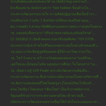
ชวนสัมผัสมนต์เสน่ห์แดนใต้ วธ.เปิดยิ่งใหญ่ มหกรรมวั...
มิวเซียมสยาม จัดนิทรรศการ “Fast Fashion ช็อปล้างโล...
กระทรวงวัฒนธรรมรวมใจ ถวายสัตย์ปฏิญาณเพื่อเป็นข้ารา...
กรมศิลปากร ร่วมกับ 7 จังหวัดภาคใต้ขยายเครือข่ายอนุ...
ศน.รวมพลัง 5 ศาสนาจัดพิธีมหามงคลถวายพระราชกุศลในหลวง
วธ. มอบหนังสือหายาก “ปกีรณำพจนาดถ์และอนันตวิภาค” ...
CC DOUBLE O เปิดตัวคอลลาบอเรชั่นสุดพิเศษ "TOY STOR...
ประสบการณ์เลวร้ายในชีวิตและผลกระทบในช่วงท้ายของชีว...
วธ.มอบรางวัลเชิดชูปูชนียบุคคล-ผู้ใช้ภาษาไทย-ภาษาไท...
วธ. โชว์ 5 ผลงาน คว้ารางวัลสุดยอดเพลงแรป “มนต์รักษ...
เอสโซ่และเอ็กซอนโมบิล มอบทุนการศึกษา ในโครงการ “เอ...
วธ. เติมความรู้ Soft Power ยกระดับวัฒนธรรมท้องถิ่น...
กระทรวงวัฒนธรรม สืบสานพระปณิธานของในหลวงรัชกาลที่ ...
วธ.จัดการแสดงดนตรีไทยโดยครูอาวุโสแห่งรัตนโกสินทร์ ...
ครม.ไฟเขียว ไทยเสนอ “เชียงใหม่” เป็นเจ้าภาพจัดการป...
รัฐมนตรีช่วยว่าการกระทรวงมหาดไทย เข้าตรวจเยี่...
ปลัดกระทรวงวัฒนธรรมตรวจเยี่ยมให้กำลังใจและมอบแนวทา...