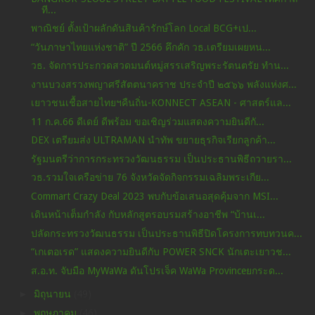
ที...
พาณิชย์ ตั้งเป้าผลักดันสินค้ารักษ์โลก Local BCG+เป...
“วันภาษาไทยแห่งชาติ” ปี 2566 คึกคัก วธ.เตรียมเผยหน...
วธ. จัดการประกวดสวดมนต์หมู่สรรเสริญพระรัตนตรัย ทำน...
งานบวงสรวงพญาศรีสัตตนาคราช ประจำปี ๒๕๖๖ พลังแห่งศ...
เยาวชนเชื้อสายไทยฯคืนถิ่น-KONNECT ASEAN - ศาสตร์แล...
11 ก.ค.66 ดีเดย์ ดีพร้อม ขอเชิญร่วมแสดงความยินดีกั...
DEX เตรียมส่ง ULTRAMAN นำทัพ ขยายธุรกิจเรียกลูกค้า...
รัฐมนตรีว่าการกระทรวงวัฒนธรรม เป็นประธานพิธีถวายรา...
วธ.รวมใจเครือข่าย 76 จังหวัดจัดกิจกรรมเฉลิมพระเกีย...
Commart Crazy Deal 2023 พบกับข้อเสนอสุดคุ้มจาก MSI...
เดินหน้าเต็มกำลัง กับหลักสูตรอบรมสร้างอาชีพ “บ้านเ...
ปลัดกระทรวงวัฒนธรรม เป็นประธานพิธีปิดโครงการทบทวนค...
“เกเตอเรด” แสดงความยินดีกับ POWER SNCK นักเตะเยาวช...
ส.อ.ท. จับมือ MyWaWa ดันโปรเจ็ค WaWa Provinceยกระด...
►
มิถุนายน
(49)
►
พฤษภาคม
(46)