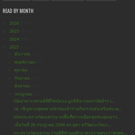
READ BY MONTH
►
2026
(296)
►
2025
(438)
►
2024
(598)
▼
2023
(630)
►
ธันวาคม
(71)
►
พฤศจิกายน
(47)
►
ตุลาคม
(71)
►
กันยายน
(47)
►
สิงหาคม
(56)
▼
กรกฎาคม
(53)
เปิดอาคารเฟรนด์ลี่ดีไซน์สนง.มูลนิธิอารยสถาปัตย์ฯรว...
วธ. เชิญชวนพุทธศาสนิกชนเข้าร่วมกิจกรรมส่งเสริมพระพ...
ปลัดกระทรวงวัฒนธรรม ลงพื้นที่ตรวจเยี่ยมชุมชนคุณธรร...
เมื่อวันที่ 26 กรกฎาคม 2566 ดร.ยุพา ทวีวัฒนะกิจบว...
กระทรวงวัฒนธรรม ร่วมพิธีทำบุญตักบาตรถวายพระราชกุศล...