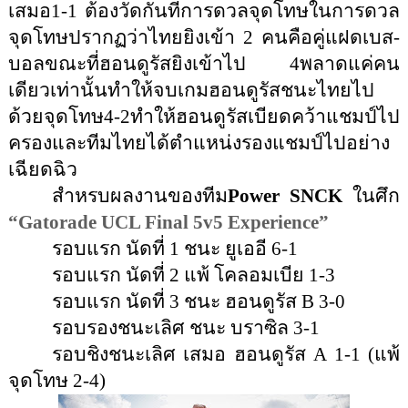
เสมอ1-1 ต้องวัดกันที่การดวลจุดโทษในการดวล
จุดโทษปรากฏว่าไทยยิงเข้า 2 คนคือคู่แฝดเบส-
บอลขณะที่ฮอนดูรัสยิงเข้าไป 4พลาดแค่คน
เดียวเท่านั้นทำให้จบเกมฮอนดูรัสชนะไทยไป
ด้วยจุดโทษ4-2ทำให้ฮอนดูรัสเบียดคว้าแชมป์ไป
ครองและทีมไทยได้ตำแหน่งรองแชมป์ไปอย่าง
เฉียดฉิว
สำหรบผลงานของทีม
Power SNCK
 ในศึก 
“Gatorade UCL Final 5v5 Experience”
รอบแรก นัดที่ 1 ชนะ ยูเออี 6-1
รอบแรก นัดที่ 2 แพ้ โคลอมเบีย 1-3
รอบแรก นัดที่ 3 ชนะ ฮอนดูรัส B 3-0
รอบรองชนะเลิศ ชนะ บราซิล 3-1
รอบชิงชนะเลิศ เสมอ ฮอนดูรัส A 1-1 (แพ้
จุดโทษ 2-4)