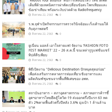
“Reboot Your Bounce” คืนการเคลื่อนไหว ให้ชีวิตฟิต
เต็มที่ด้วยเทคนิคการผ่าตัดเปลี่ยนข้อสะโพกเทียมและ
ข้อเข่าเทียม พร้อมระงับปวดด้วย Radiofrequency
สิงหาคม 22, 2563
0
ร.พ.จุฬาเปิดกิจกรรมการตรวจวินิจฉัยมะเร็งเต้านมให้
กับสุภาพสตรี
สิงหาคม 22, 2563
0
ยูเนี่ยน มอลล์ เอาใจสายแฟ! จัดงาน ‘FASHION FOTO
FEST MARKET’ 22 – 26 ส.ค.นี้ ขนเหล่ากูรูแฟชั่นแชร์
ทิปส์ดีๆเพียบ
สิงหาคม 22, 2563
0
พิธีเปิดงาน "Delicious Destination ปักหมุดสุดอร่อย"
เพื่อส่งเสริมการตลาดการท่องเที่ยวเชิงอาหารและ
ผลิตภัณฑ์ชุมชนจากพื้นที่พิเศษของ อพท.
สิงหาคม 25, 2563
0
สถาบันอาหาร – สภาอุตสาหกรรม – สภาหอการค้าฯชี้
อุตฯอาหารไทยฮึดสู้โควิด-19 ส่งออกครึ่งปีแรก 63 หด
ตัว 2%คาดฟื้นตัวครึ่งปีหลัง 3.6% มุ่งเป้า 1 ล้านล้าน
บาท