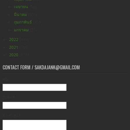
►
เมษายน
(54)
►
มีนาคม
(66)
►
กุมภาพันธ์
(45)
►
มกราคม
(25)
►
2022
(449)
►
2021
(396)
►
2020
(176)
CONTACT FORM / SAKDAJANK@GMAIL.COM
ชื่อ
อีเมล
*
ข้อความ
*