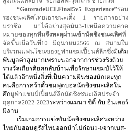
สูงเนินและอาจารย์กอล์ฟ-วุฒิไกร ชายกวด 
“GatoradeUCLFinal5v5 Experience”
รอบ
รองชนะเลิศไทยเอาชนะเต็ง 1 รายการอย่าง
บราซิล มาได้อย่างสุดมัน3-1เหนือความคาด
หมายของทุกทีม
จึงทะลุผ่านเข้านัดชิงชนะเลิศ
ที่
จัดขึ้นเมื่อวันที่10 มิถุนายน2566 ณ สนามใน
บริเวณแฟนโซนของยูฟ่าแชมเปี้ยนส์ลีกซึ่งมี
เดิม
พันมูลค่าสูงมากเพราะนอกจากการช่วงชิงถ้วย
รางวัลเกียรติยศกลับบ้านเพื่อรักษาแชมป์ไว้ให้
ได้แล้วอีกหนึ่งสิ่งที่เป็นความฝันของนักเตะทุก
คนคือการคว้าตั๋วชมฟุตบอลนัดชิงชนะเลิศใน
ศึก
ยูฟ่าแชมป์เปี้ยนส์ลีกนัดชิงชนะเลิศประจำ
ฤดูกาล2022-2023
ระหว่างแมนฯ ซิตี้ กับ อินเตอร์ 
มิลาน
เริ่มเกมการแข่งขันนัดชิงชนะเลิศระหว่าง
ไทยกับฮอนดูรัสไทยออกนำไปก่อน1-0จากเบส-