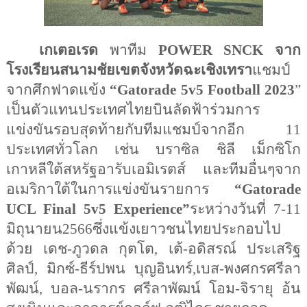
เกเตอเรด
 พาทีม
 POWER SNCK
จาก
โรงเรียนสนามชัยเขตจังหวัดฉะเชิงเทรา
แชมป์
จากศึกฟาดแข้ง 
“Gatorade 5v5 Football 2023
” 
เป็นตัวแทนประเทศไทยบินลัดฟ้าร่วมการ
แข่งขันรอบสุดท้ายกับทีมแชมป์จากอีก 11 
ประเทศทั่วโลก เช่น บราซิล ชิลี เม็กซิโก
เกาหลีใต้สหรัฐอารับเอมิเรตส์ และทีมอื่นๆจาก
อเมริกาใต้ในการแข่งขันรายการ 
“Gatorade 
UCL Final 5v5 Experience”
ระหว่างวันที่ 7-11 
มิถุนายน2566ซึ่งแข้งเยาวชนไทยประกอบไป
ด้วย เดช-ภูวดล กุตโต, เต้-อดิสรณ์ ประเสริฐ
ศิลป์, มิกซ์-ธีร์ปพน บุญอินทร์,เบส-พงศกรศรีลา
พัฒน์, บอล-นรากร ศรีลาพัฒน์ โอม-จิรายุ อ้น