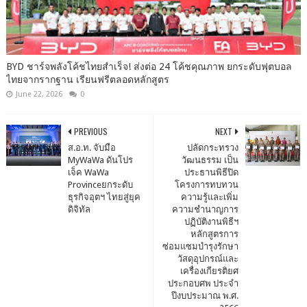
BYD ชาร์จพลังโค้ชไทยสำเร็จ! ส่งต่อ 24 โค้ชคุณภาพ ยกระดับฟุตบอล
ไทยจากรากฐาน เรียนฟรีตลอดหลักสูตร
June 22, 2026
0
PREVIOUS
NEXT
ส.อ.ท. จับมือ
ปลัดกระทรวง
MyWaWa ดันโปร
วัฒนธรรม เป็น
เจ็ค WaWa
ประธานพิธีปิด
Provinceยกระดับ
โครงการทบทวน
ธุรกิจอุตฯ ไทยสู่ยุค
ความรู้และเพิ่ม
ดิจิทัล
ความชำนาญการ
ปฏิบัติงานพิธีฯ
หลักสูตรการ
ซ่อมแซมบำรุงรักษา
วัสดุอุปกรณ์และ
เครื่องเกียรติยศ
ประกอบศพ ประจำ
ปีงบประมาณ พ.ศ.