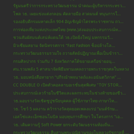
รัฐมนตรีว่าการกระทรวงวัฒนธรรม นำคณะผู้บริหารกระทรว...
โพล วธ. เผยแข่งแต่งกลอน คัดลายมือ สวดมนต์ หนุนการใ...
รองอธิบดีกรมมหาดเล็ก 904 อัญเชิญผ้าไตรพระราชทาน ถว...
การท่องเที่ยวแห่งประเทศไทย (ททท.)ส่งมอบประสบการณ์ท...
ชวนสัมผัสมนต์เสน่ห์แดนใต้ วธ.เปิดยิ่งใหญ่ มหกรรมวั...
มิวเซียมสยาม จัดนิทรรศการ “Fast Fashion ช็อปล้างโล...
กระทรวงวัฒนธรรมรวมใจ ถวายสัตย์ปฏิญาณเพื่อเป็นข้ารา...
กรมศิลปากร ร่วมกับ 7 จังหวัดภาคใต้ขยายเครือข่ายอนุ...
ศน.รวมพลัง 5 ศาสนาจัดพิธีมหามงคลถวายพระราชกุศลในหลวง
วธ. มอบหนังสือหายาก “ปกีรณำพจนาดถ์และอนันตวิภาค” ...
CC DOUBLE O เปิดตัวคอลลาบอเรชั่นสุดพิเศษ "TOY STOR...
ประสบการณ์เลวร้ายในชีวิตและผลกระทบในช่วงท้ายของชีว...
วธ.มอบรางวัลเชิดชูปูชนียบุคคล-ผู้ใช้ภาษาไทย-ภาษาไท...
วธ. โชว์ 5 ผลงาน คว้ารางวัลสุดยอดเพลงแรป “มนต์รักษ...
เอสโซ่และเอ็กซอนโมบิล มอบทุนการศึกษา ในโครงการ “เอ...
วธ. เติมความรู้ Soft Power ยกระดับวัฒนธรรมท้องถิ่น...
กระทรวงวัฒนธรรม สืบสานพระปณิธานของในหลวงรัชกาลที่ ...