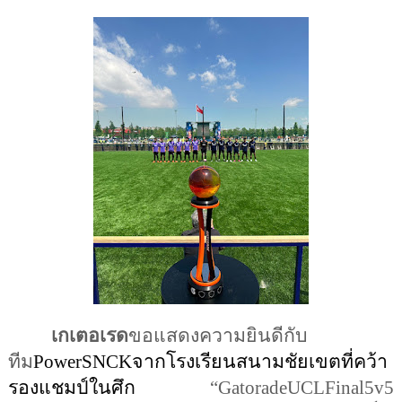
เกเตอเรด
ขอแสดงความยินดีกับ
ทีม
PowerSNCKจากโรงเรียนสนามชัยเขตที่คว้า
รองแชมป์ในศึก
 “GatoradeUCLFinal5v5 