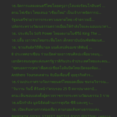
วธ.จัดการแสดงดนตรีไทยโดยครูอาวุโสแห่งรัตนโกสินทร์ ...
ครม.ไฟเขียว ไทยเสนอ “เชียงใหม่” เป็นเจ้าภาพจัดการป...
รัฐมนตรีช่วยว่าการกระทรวงมหาดไทย เข้าตรวจเยี่...
ปลัดกระทรวงวัฒนธรรมตรวจเยี่ยมให้กำลังใจและมอบแนวทา...
วธ. ประทับใจ Soft Power ไทยงดงามในซีรีย์ King The ...
วธ.ปลื้ม เยาวชนไทยกระหึ่มโลก เด็กสถาบันบัณฑิตพัฒนศ...
วธ. ชวนสัมผัสวิถีที่น่ายล มนต์เสน่ห์ของชาติพันธุ์ ...
8 ประเทศอาเซียน ร่วมเปิดค่ายเยาวชนศิลปะเพื่อมวลมนุ...
เอกอัครสมณทูตแห่งนครรัฐวาติกันประจําประเทศไทยและคณ...
"ฟุตบอลการกุศล"เพื่อสเปเชียลโอลิมปิคไทยเปิดจองห้อง...
Antihero Toursสเตฟาน จับมือเพื่อนซี้ ลุยธุรกิจทัวร...
วธ.ร่วมประกาศรางวัลภาพยนตร์ไทยยอดเยี่ยม ชมรมวิจารณ...
"วันวาน วันนี้ ที่วังหน้า”ครบรอบ 25 ปี สถาปนาสถาบั...
ครม.เห็นชอบแต่งตั้งผู้ตรวจราชการกระทรวงวัฒนธรรม 3 ราย
วธ.ผนึกกำลัง มูลนิธิต่อต้านการทุจริต ซีพี และทรู เ...
วธ. เปิดเส้นทางการท่องเที่ยว ตามรอยเส้นทางธรรมแห่ง...
BANGKOK-SEOUL STREET BATTLE FOOD FESTIVAL เทศกาล