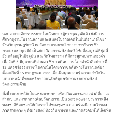
นอกจากจะมีการบรรยายโดยวิทยากรผู้ทรงคุณวุฒิแล้ว ยังมีการ
ศึกษาดูงานโบราณสถานและแหล่งโบราณคดีในพื้นที่อำเภอไชยา
จังหวัดสุราษฎร์ธานี ณ วัดพระบรมธาตุไชยาราชวรวิหาร ซึ่ง
พระบรมธาตุเจดีย์ เป็นสถาปัตยกรรมศิลปะศรีวิชัยที่สมบูรณ์ที่สุดที่
ยังเหลืออยู่ในปัจจุบัน และวัดโพธาราม ที่มีการขุดพบพานทองคำ
เมื่อวันที่ 6 มิถุนายนที่ผ่านมา ซึ่งกรมศิลปากร โดยสำนักศิลปากรที่
12 นครศรีธรรมราช ได้ดำเนินโครงการขุดค้นทางโบราณคดีมา
ตั้งแต่วันที่ 15 กรกฎาคม 2566 เพื่อเพิ่มพูนความรู้ ความเข้าใจใน
บทบาทหน้าที่ของเครือข่ายอนุรักษ์ดูแลรักษามรดกทางศิลป
วัฒนธรรมด้วย
ทั้งนี้ เขตภาคใต้เป็นแหล่งมรดกทางศิลปวัฒนธรรมของชาติที่เก่าแก่
สำคัญ และมรดกทางศิลปวัฒนธรรมเป็น Soft Power ประการหนึ่ง
ของชาติที่จะช่วยให้เกิดรายได้ของชุมชน ความร่วมมือร่วมใจของ
ภาคส่วนต่าง ๆ ทั้งฝ่ายสงฆ์ ท้องถิ่น ชุมชน และภาคสังคมที่ได้เล็งเห็น