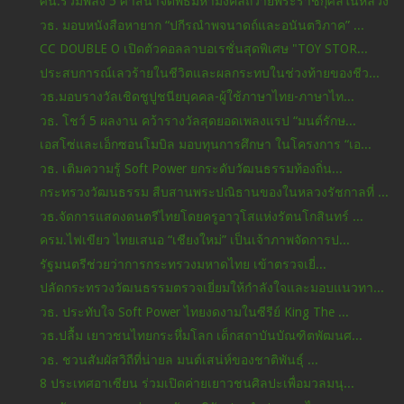
ศน.รวมพลัง 5 ศาสนาจัดพิธีมหามงคลถวายพระราชกุศลในหลวง
วธ. มอบหนังสือหายาก “ปกีรณำพจนาดถ์และอนันตวิภาค” ...
CC DOUBLE O เปิดตัวคอลลาบอเรชั่นสุดพิเศษ "TOY STOR...
ประสบการณ์เลวร้ายในชีวิตและผลกระทบในช่วงท้ายของชีว...
วธ.มอบรางวัลเชิดชูปูชนียบุคคล-ผู้ใช้ภาษาไทย-ภาษาไท...
วธ. โชว์ 5 ผลงาน คว้ารางวัลสุดยอดเพลงแรป “มนต์รักษ...
เอสโซ่และเอ็กซอนโมบิล มอบทุนการศึกษา ในโครงการ “เอ...
วธ. เติมความรู้ Soft Power ยกระดับวัฒนธรรมท้องถิ่น...
กระทรวงวัฒนธรรม สืบสานพระปณิธานของในหลวงรัชกาลที่ ...
วธ.จัดการแสดงดนตรีไทยโดยครูอาวุโสแห่งรัตนโกสินทร์ ...
ครม.ไฟเขียว ไทยเสนอ “เชียงใหม่” เป็นเจ้าภาพจัดการป...
รัฐมนตรีช่วยว่าการกระทรวงมหาดไทย เข้าตรวจเยี่...
ปลัดกระทรวงวัฒนธรรมตรวจเยี่ยมให้กำลังใจและมอบแนวทา...
วธ. ประทับใจ Soft Power ไทยงดงามในซีรีย์ King The ...
วธ.ปลื้ม เยาวชนไทยกระหึ่มโลก เด็กสถาบันบัณฑิตพัฒนศ...
วธ. ชวนสัมผัสวิถีที่น่ายล มนต์เสน่ห์ของชาติพันธุ์ ...
8 ประเทศอาเซียน ร่วมเปิดค่ายเยาวชนศิลปะเพื่อมวลมนุ...