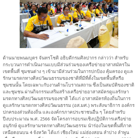
ด้านนายพนมบุตร จันทรโชติ อธิบดีกรมศิลปากร กล่าวว่า สำหรับ
กระบวนการดำเนินงานแบบมีส่วนร่วมของเครือข่ายอาสาสมัครใน
เขตพื้นที่ ชุมชนต่าง ๆ เข้ามามีส่วนร่วมในการปกป้อง คุ้มครอง ดูแล
รักษามรดกทางศิลปวัฒนธรรมของชาติที่มีที่ตั้งในเขตพื้นที่หรือ
ชุมชนนั้น โดยเฉพาะกับงานด้านโบราณสถาน ซึ่งเป็นสมบัติของชาติ
และชุมชน ผ่านกิจกรรมเสริมสร้างเครือข่ายอาสาสมัครดูแลรักษา
มรดกทางศิลปวัฒนธรรมของชาติ ได้แก่ อาสาสมัครท้องถิ่นในการ
ดูแลรักษามรดกทางศิลปวัฒนธรรม (อส.มศ.) พระสังฆาธิการ องค์กร
ปกครองส่วนท้องถิ่น และองค์กรภาคประชาชนอื่น ๆ โดยสำหรับ
ปีงบประมาณ พ.ศ. 2566 จัดโครงการอบรมเชิงปฏิบัติการเครือข่าย
อนุรักษ์ ดูแลรักษามรดกทางศิลปวัฒนธรรม นำร่องในเขตพื้นที่ภาค
เหนือตอนบน 4 จังหวัด ได้แก่ เชียงใหม่ แม่ฮ่องสอน ลำปาง ลำพูน