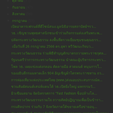
►
ตุลาคม
(71)
►
กันยายน
(47)
►
สิงหาคม
(56)
▼
กรกฎาคม
(53)
เปิดอาคารเฟรนด์ลี่ดีไซน์สนง.มูลนิธิอารยสถาปัตย์ฯรว...
วธ. เชิญชวนพุทธศาสนิกชนเข้าร่วมกิจกรรมส่งเสริมพระพ...
ปลัดกระทรวงวัฒนธรรม ลงพื้นที่ตรวจเยี่ยมชุมชนคุณธรร...
เมื่อวันที่ 26 กรกฎาคม 2566 ดร.ยุพา ทวีวัฒนะกิจบว...
กระทรวงวัฒนธรรม ร่วมพิธีทำบุญตักบาตรถวายพระราชกุศล...
รัฐมนตรีว่าการกระทรวงวัฒนธรรม นำคณะผู้บริหารกระทรว...
โพล วธ. เผยแข่งแต่งกลอน คัดลายมือ สวดมนต์ หนุนการใ...
รองอธิบดีกรมมหาดเล็ก 904 อัญเชิญผ้าไตรพระราชทาน ถว...
การท่องเที่ยวแห่งประเทศไทย (ททท.)ส่งมอบประสบการณ์ท...
ชวนสัมผัสมนต์เสน่ห์แดนใต้ วธ.เปิดยิ่งใหญ่ มหกรรมวั...
มิวเซียมสยาม จัดนิทรรศการ “Fast Fashion ช็อปล้างโล...
กระทรวงวัฒนธรรมรวมใจ ถวายสัตย์ปฏิญาณเพื่อเป็นข้ารา...
กรมศิลปากร ร่วมกับ 7 จังหวัดภาคใต้ขยายเครือข่ายอนุ...