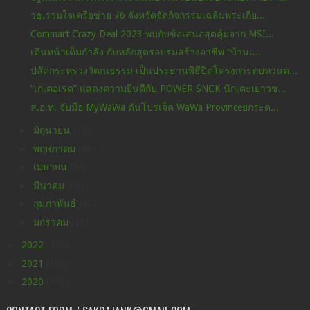
วธ.รวมใจเครือข่าย 76 จังหวัดจัดกิจกรรมเฉลิมพระเกีย...
Commart Crazy Deal 2023 พบกับข้อเสนอสุดคุ้มจาก MSI...
เดินหน้าเต็มกำลัง กับหลักสูตรอบรมสร้างอาชีพ “บ้านเ...
ปลัดกระทรวงวัฒนธรรม เป็นประธานพิธีปิดโครงการทบทวนค...
“เกเตอเรด” แสดงความยินดีกับ POWER SNCK นักเตะเยาวช...
ส.อ.ท. จับมือ MyWaWa ดันโปรเจ็ค WaWa Provinceยกระด...
►
มิถุนายน
(49)
►
พฤษภาคม
(46)
►
เมษายน
(54)
►
มีนาคม
(66)
►
กุมภาพันธ์
(45)
►
มกราคม
(25)
►
2022
(449)
►
2021
(396)
►
2020
(176)