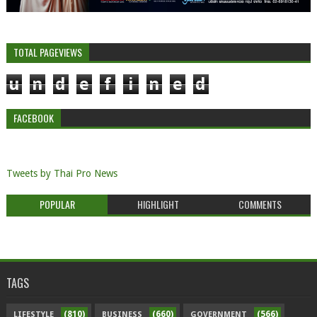
TOTAL PAGEVIEWS
u
n
d
e
f
i
n
e
d
FACEBOOK
Tweets by Thai Pro News
POPULAR
HIGHLIGHT
COMMENTS
TAGS
(810)
(660)
(566)
LIFESTYLE
BUSINESS
GOVERNMENT