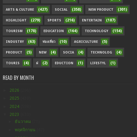
(427)
(358)
(301)
ARTS & CULTURE
SOCIAL
NEW PRODUCT
(279)
(216)
(187)
HIGHLIGHT
SPORTS
ENTERTAIN
(178)
(164)
(154)
TOURISM
EDUCATION
TECHNOLOGY
(63)
(10)
(5)
INDUSTRY
ท่องเที่ยว
AGRICULTURE
(5)
(4)
(4)
(4)
PRODUCT
NEW
SOCIA
TECHNOLOG
(4)
(2)
(1)
(1)
TOURIS
ฝ
EDUCTION
LIFESTYL
READ BY MONTH
►
2026
(296)
►
2025
(438)
►
2024
(598)
▼
2023
(630)
►
ธันวาคม
(71)
►
พฤศจิกายน
(47)