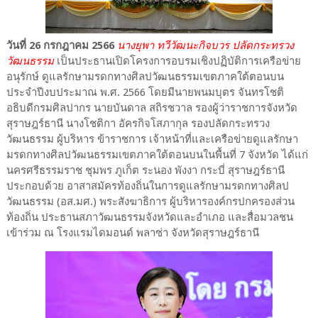
วันที่ 26 กรกฎาคม 2566
นางยุพา ทวีวัฒนะกิจบวร ปลัดกระทรวง
วัฒนธรรม
เป็นประธานเปิดโครงการอบรมเชิงปฏิบัติการเครือข่าย
อนุรักษ์ ดูแลรักษามรดกทางศิลปวัฒนธรรมเขตภาคใต้ตอนบน
ประจำปีงบประมาณ พ.ศ. 2566 โดยมีนายพนมบุตร จันทรโชติ
อธิบดีกรมศิลปากร นายบันดาล สถิรชวาล รองผู้ว่าราชการจังหวัด
สุราษฎร์ธานี นางโชติกา อัครกิจโสภากุล รองปลัดกระทรวง
วัฒนธรรม ผู้บริหาร ข้าราชการ เจ้าหน้าที่และเครือข่ายดูแลรักษา
มรดกทางศิลปวัฒนธรรมเขตภาคใต้ตอนบนในพื้นที่ 7 จังหวัด ได้แก่
นครศรีธรรมราช ชุมพร ภูเก็ต ระนอง พังงา กระบี่ สุราษฎร์ธานี
ประกอบด้วย อาสาสมัครท้องถิ่นในการดูแลรักษามรดกทางศิลป
วัฒนธรรม (อส.มศ.) พระสังฆาธิการ ผู้บริหารองค์กรปกครองส่วน
ท้องถิ่น ประธานสภาวัฒนธรรมจังหวัดและอำเภอ และสื่อมวลชน
เข้าร่วม ณ โรงแรมไดมอนด์ พลาซ่า จังหวัดสุราษฎร์ธานี