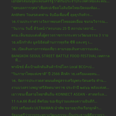
เอกอัครสมณทูตแห่งนครรัฐวาติกันประจําประเทศไทยและคณ...
"ฟุตบอลการกุศล"เพื่อสเปเชียลโอลิมปิคไทยเปิดจองห้อง...
Antihero Toursสเตฟาน จับมือเพื่อนซี้ ลุยธุรกิจทัวร...
วธ.ร่วมประกาศรางวัลภาพยนตร์ไทยยอดเยี่ยม ชมรมวิจารณ...
"วันวาน วันนี้ ที่วังหน้า”ครบรอบ 25 ปี สถาปนาสถาบั...
ครม.เห็นชอบแต่งตั้งผู้ตรวจราชการกระทรวงวัฒนธรรม 3 ราย
วธ.ผนึกกำลัง มูลนิธิต่อต้านการทุจริต ซีพี และทรู เ...
วธ. เปิดเส้นทางการท่องเที่ยว ตามรอยเส้นทางธรรมแห่ง...
BANGKOK-SEOUL STREET BATTLE FOOD FESTIVAL เทศกาล
ที...
พาณิชย์ ตั้งเป้าผลักดันสินค้ารักษ์โลก Local BCG+เป...
“วันภาษาไทยแห่งชาติ” ปี 2566 คึกคัก วธ.เตรียมเผยหน...
วธ. จัดการประกวดสวดมนต์หมู่สรรเสริญพระรัตนตรัย ทำน...
งานบวงสรวงพญาศรีสัตตนาคราช ประจำปี ๒๕๖๖ พลังแห่งศ...
เยาวชนเชื้อสายไทยฯคืนถิ่น-KONNECT ASEAN - ศาสตร์แล...
11 ก.ค.66 ดีเดย์ ดีพร้อม ขอเชิญร่วมแสดงความยินดีกั...
DEX เตรียมส่ง ULTRAMAN นำทัพ ขยายธุรกิจเรียกลูกค้า...
รัฐมนตรีว่าการกระทรวงวัฒนธรรม เป็นประธานพิธีถวายรา...