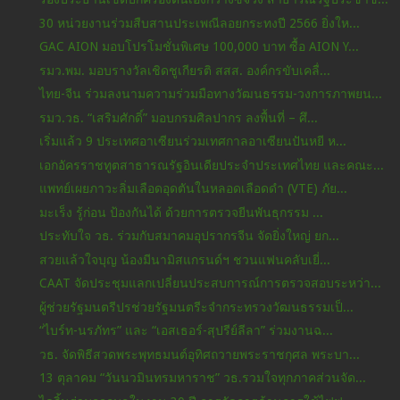
30 หน่วยงานร่วมสืบสานประเพณีลอยกระทงปี 2566 ยิ่งให...
GAC AION มอบโปรโมชั่นพิเศษ 100,000 บาท ซื้อ AION Y...
รมว.พม. มอบรางวัลเชิดชูเกียรติ สสส. องค์กรขับเคลื่...
ไทย-จีน ร่วมลงนามความร่วมมือทางวัฒนธรรม-วงการภาพยน...
รมว.วธ. “เสริมศักดิ์” มอบกรมศิลปากร ลงพื้นที่ – ศึ...
เริ่มแล้ว 9 ประเทศอาเซียนร่วมเทศกาลอาเซียนปันหยี ห...
เอกอัครราชทูตสาธารณรัฐอินเดียประจำประเทศไทย และคณะ...
แพทย์เผยภาวะลิ่มเลือดอุดตันในหลอดเลือดดำ (VTE) ภัย...
มะเร็ง รู้ก่อน ป้องกันได้ ด้วยการตรวจยีนพันธุกรรม ...
ประทับใจ วธ. ร่วมกับสมาคมอุปรากรจีน จัดยิ่งใหญ่ ยก...
สวยแล้วใจบุญ​ น้องมีนามิสแกรนด์​ฯ​ ชวนแฟน​คลับเยี่...
CAAT จัดประชุมแลกเปลี่ยนประสบการณ์การตรวจสอบระหว่า...
ผู้ช่วยรัฐมนตรีปรช่วยรัฐมนตรีะจำกระทรวงวัฒนธรรมเป็...
“ไบร์ท-นรภัทร” และ “เอสเธอร์-สุปรีย์ลีลา” ร่วมงานฉ...
วธ. จัดพิธีสวดพระพุทธมนต์อุทิศถวายพระราชกุศล พระบา...
13 ตุลาคม “วันนวมินทรมหาราช” วธ.รวมใจทุกภาคส่วนจัด...