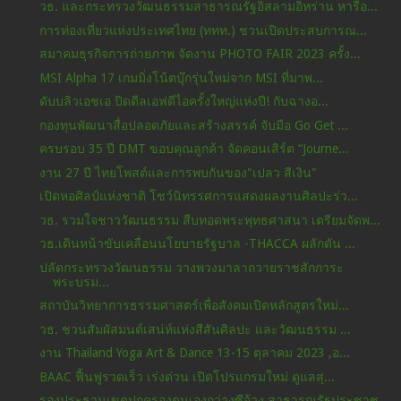
วธ. และกระทรวงวัฒนธรรมสาธารณรัฐอิสลามอิหร่าน หารือ...
การท่องเที่ยวแห่งประเทศไทย (ททท.) ชวนเปิดประสบการณ...
สมาคมธุรกิจการถ่ายภาพ จัดงาน PHOTO FAIR 2023 ครั้ง...
MSI Alpha 17 เกมมิ่งโน้ตบุ๊กรุ่นใหม่จาก MSI ที่มาพ...
ดับบลิวเอชเอ ปิดดีลเอฟดีไอครั้งใหญ่แห่งปี! กับฉางอ...
กองทุนพัฒนาสื่อปลอดภัยและสร้างสรรค์ จับมือ Go Get ...
ครบรอบ 35 ปี DMT ขอบคุณลูกค้า จัดคอนเสิร์ต “Journe...
งาน 27 ปี ไทยโพสต์และการพบกันของ"เปลว สีเงิน"
เปิดหอศิลป์แห่งชาติ โชว์นิทรรศการแสดงผลงานศิลปะร่ว...
วธ. รวมใจชาววัฒนธรรม สืบทอดพระพุทธศาสนา เตรียมจัดพ...
วธ.เดินหน้าขับเคลื่อนนโยบายรัฐบาล -THACCA ผลักดัน ...
ปลัดกระทรวงวัฒนธรรม วางพวงมาลาถวายราชสักการะ
พระบรม...
สถาบันวิทยาการธรรมศาสตร์เพื่อสังคมเปิดหลักสูตรใหม่...
วธ. ชวนสัมผัสมนต์เสน่ห์แห่งสีสันศิลปะ และวัฒนธรรม ...
งาน Thailand Yoga Art & Dance 13-15 ตุลาคม 2023 ,อ...
BAAC ฟื้นฟูรวดเร็ว เร่งด่วน เปิดโปรแกรมใหม่ ดูแลสุ...
รองประธานเขตปกครองตนเองกว่างซีจ้วง สาธารณรัฐประชาช...