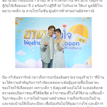
พยานในการมอบเงิน 1 ล้านบาท จากโครงการอาทร่วมใจ ไล่ยุงร้าย
สู้ภัยไข้เลือดออก ปี 2 พร้อมก้าวสู่ปีที่ 50 ไปกับอาท ให้แก่ มูลนิธิโรง
พยาบาลเด็ก ณ ลานโปรโมชั่น ศูนย์การค้าสามย่านมิตรทาวน์
บีม-กวี ตันจรารักษ์ กล่าวถึงการปกป้องอันตรายจากยุงร้ายว่า “ที่บ้าน
จะให้ความสำคัญกับการกำจัดแหล่งเพาะพันธุ์ยุงลายซึ่งเป็นพาหะ
ของโรคไข้เลือดออก เพราะเด็ก ๆ ยังดูแลตัวเองไม่ได้ จะคอยสังเกต
ตรวจสอบปิดภาชนะที่ให้มิดชิด คว่ำภาชนะที่ไม่ได้ใช้งาน เปลี่ยนน้ำ
ในภาชนะเล็ก ๆ ภายในบ้านอย่างสม่ำเสมอ รวมถึงปรับปรุงในบ้าน
และรอบบ้านให้เป็นระเบียบ เพื่อป้องกันไม่ให้ยุงมาวางไข่ และมีการ