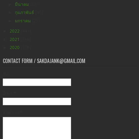
►
มีนาคม
(66)
►
กุมภาพันธ์
(45)
►
มกราคม
(25)
►
2022
(449)
►
2021
(396)
►
2020
(176)
CONTACT FORM / SAKDAJANK@GMAIL.COM
ชื่อ
อีเมล
*
ข้อความ
*