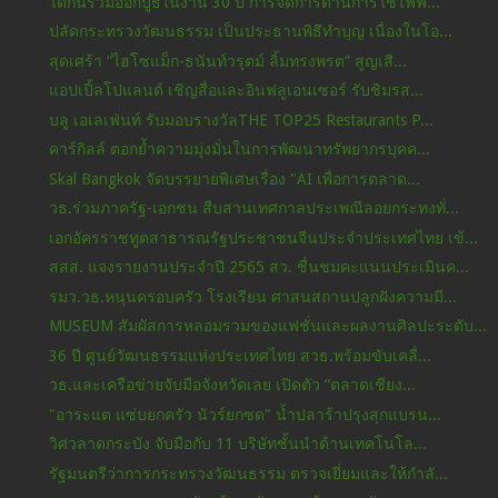
ไดกิ้นร่วมออกบูธในงาน 30 ปี การจัดการด้านการใช้ไฟฟ...
ปลัดกระทรวงวัฒนธรรม เป็นประธานพิธีทำบุญ เนื่องในโอ...
สุดเศร้า “ไฮโซแม็ก-ธนันท์วรุตม์ ลิ้มทรงพรต” สูญเสี...
แอปเปิ้ลโปแลนด์ เชิญสื่อและอินฟลูเอนเซอร์ รับชิมรส...
บลู เอเลเฟ่นท์ รับมอบรางวัลTHE TOP25 Restaurants P...
คาร์กิลล์ ตอกย้ำความมุ่งมั่นในการพัฒนาทรัพยากรบุคค...
Skal Bangkok จัดบรรยายพิเศษเรื่อง "AI เพื่อการตลาด...
วธ.ร่วมภาครัฐ-เอกชน สืบสานเทศกาลประเพณีลอยกระทงทั่...
เอกอัครราชทูตสาธารณรัฐประชาชนจีนประจำประเทศไทย เข้...
สสส. แจงรายงานประจำปี 2565 สว. ชื่นชมคะแนนประเมินค...
รมว.วธ.หนุนครอบครัว โรงเรียน ศาสนสถานปลูกฝังความมี...
MUSEUM สัมผัสการหลอมรวมของแฟชั่นและผลงานศิลปะระดับ...
36 ปี ศูนย์วัฒนธรรมแห่งประเทศไทย สวธ.พร้อมขับเคลื่...
วธ.และเครือข่ายจับมือจังหวัดเลย เปิดตัว “ตลาดเชียง...
"อาระแต แซ่บยกครัว นัวร์ยกซด" น้ำปลาร้าปรุงสุกแบรน...
วิศวลาดกระบัง จับมือกับ 11 บริษัทชั้นนำด้านเทคโนโล...
รัฐมนตรีว่าการกระทรวงวัฒนธรรม ตรวจเยี่ยมและให้กำลั...