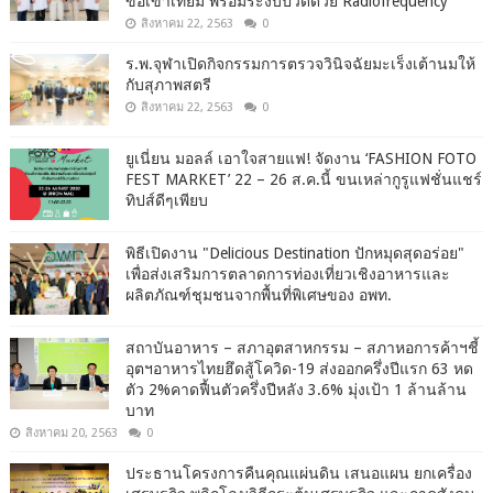
ข้อเข่าเทียม พร้อมระงับปวดด้วย Radiofrequency
สิงหาคม 22, 2563
0
ร.พ.จุฬาเปิดกิจกรรมการตรวจวินิจฉัยมะเร็งเต้านมให้
กับสุภาพสตรี
สิงหาคม 22, 2563
0
ยูเนี่ยน มอลล์ เอาใจสายแฟ! จัดงาน ‘FASHION FOTO
FEST MARKET’ 22 – 26 ส.ค.นี้ ขนเหล่ากูรูแฟชั่นแชร์
ทิปส์ดีๆเพียบ
พิธีเปิดงาน "Delicious Destination ปักหมุดสุดอร่อย"
เพื่อส่งเสริมการตลาดการท่องเที่ยวเชิงอาหารและ
ผลิตภัณฑ์ชุมชนจากพื้นที่พิเศษของ อพท.
สถาบันอาหาร – สภาอุตสาหกรรม – สภาหอการค้าฯชี้
อุตฯอาหารไทยฮึดสู้โควิด-19 ส่งออกครึ่งปีแรก 63 หด
ตัว 2%คาดฟื้นตัวครึ่งปีหลัง 3.6% มุ่งเป้า 1 ล้านล้าน
บาท
สิงหาคม 20, 2563
0
ประธานโครงการคืนคุณแผ่นดิน เสนอแผน ยกเครื่อง