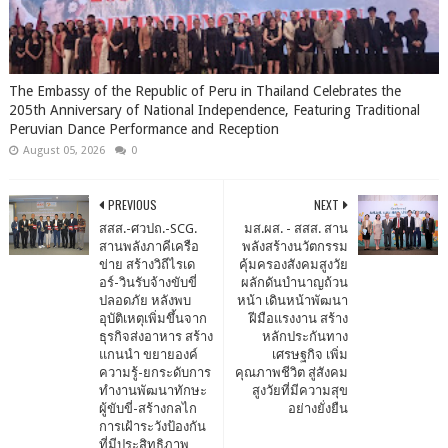
The Embassy of the Republic of Peru in Thailand Celebrates the
205th Anniversary of National Independence, Featuring Traditional
Peruvian Dance Performance and Reception
August 05, 2026
0
PREVIOUS
NEXT
สสส.-ศวปถ.-SCG.
มส.ผส. - สสส. สาน
สานพลังภาคีเครือ
พลังสร้างนวัตกรรม
ข่าย สร้างวิถีไรเด
คุ้มครองสังคมสูงวัย
อร์-วินรับจ้างขับขี่
ผลักดันบำนาญถ้วน
ปลอดภัย หลังพบ
หน้า เดินหน้าพัฒนา
อุบัติเหตุเพิ่มขึ้นจาก
ฝีมือแรงงาน สร้าง
ธุรกิจส่งอาหาร สร้าง
หลักประกันทาง
แกนนำ ขยายองค์
เศรษฐกิจ เพิ่ม
ความรู้-ยกระดับการ
คุณภาพชีวิต สู่สังคม
ทำงานพัฒนาทักษะ
สูงวัยที่มีความสุข
ผู้ขับขี่-สร้างกลไก
อย่างยั่งยืน
การเฝ้าระวังป้องกัน
ที่มีประสิทธิภาพ