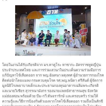
โดยในงานได้รับเกียรติจาก มร.ทาคูโระ ทาซากะ อัครราชทูตญี่ปุ่น
ประจำประเทศไทย และการร่วมเสวนาในประเด็นความร่วมมือการ
แก้ปัญหาไข้เลือดออก จาก พญ.ฉันทนา ผดุงทศ ผู้อำนวยการกองโรค
ติดต่อนำโดยแมลง กรมควบคุมโรค รศ.พญ.พนิดา ศรีสันต์ ผู้จัดการ
มูลนิธิโรงพยาบาลเด็กและประธานกองทุนอาคารเฉลิมพระเกียรติ
และนายวิเชียร สุวรรณามังกร รองนายแพทย์สาธารณสุข จังหวัด
แม่ฮ่องสอน พร้อมด้วย บีม-กวี ตันจรารักษ์ และครอบครัว ร่วมให้
ความรู้และวิธีการป้องกันตัวเองจากโรคไข้เลือดออก รวมถึงเป็นสักขี