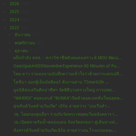
►
2026
(296)
►
2025
(438)
►
2024
(598)
▼
2023
(630)
►
ธันวาคม
(71)
►
พฤศจิกายน
(47)
▼
ตุลาคม
(71)
ผนึกกำลัง สสส. - สภาวิชาชีพสังคมสงเคราะห์ MOU พัฒน...
OasisSpaUntil30NovemberExperience 60 Minutes of Pu...
ไทย-ลาว ร่วมลงนามบันทึกความเข้าใจว่าด้วยการแลกเปลี...
โตชิบา ออกตู้เย็นมัลติดอร์ สั่งงานผ่าน TSmartLife ...
มูลนิธิส่งเสริมศิลปาชีพฯ จัดพิธีบวงสรวงใหญ่ การแสด...
“WARRIX” คอลแลบส์ “BUNKA”เปิดตัวคอลเลคชั่นใหม่สุดพ...
สุขสันต์วันคล้ายวันเกิด" เอิร์ธ สายสว่าง "บนเรือสำ...
วธ. โดยกองทุนสื่อฯ ร่วมกับวัดพระเชตุพนวิมลมังคลารา...
วธ.เปิดตลาดริมน้ำคลองแดน จังหวัดสงขลา สู่เส้นทางท่...
สังสรรค์วันคล้ายวันเกิดเอิร์ธ สายสว่างณ.โรงแรมเดอะ...