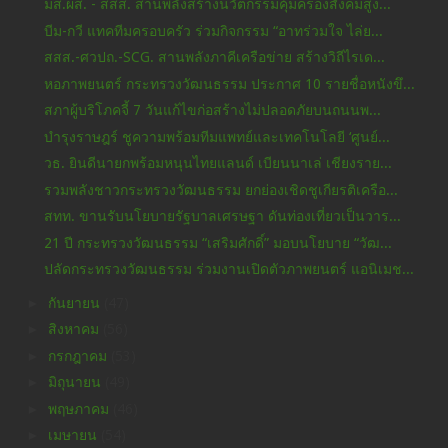
มส.ผส. - สสส. สานพลังสร้างนวัตกรรมคุ้มครองสังคมสูง...
บีม-กวี แทคทีมครอบครัว ร่วมกิจกรรม “อาทร่วมใจ ไล่ย...
สสส.-ศวปถ.-SCG. สานพลังภาคีเครือข่าย สร้างวิถีไรเด...
หอภาพยนตร์ กระทรวงวัฒนธรรม ประกาศ 10 รายชื่อหนังขึ...
สภาผู้บริโภคจี้ 7 วันแก้ไขก่อสร้างไม่ปลอดภัยบนถนนพ...
บำรุงราษฎร์ ชูความพร้อมทีมแพทย์และเทคโนโลยี ‘ศูนย์...
วธ. ยินดีนายกพร้อมหนุนไทยแลนด์ เบียนนาเล่ เชียงราย...
รวมพลังชาวกระทรวงวัฒนธรรม ยกย่องเชิดชูเกียรติเครือ...
สทท. ขานรับนโยบายรัฐบาลเศรษฐา ดันท่องเที่ยวเป็นวาร...
21 ปี กระทรวงวัฒนธรรม “เสริมศักดิ์” มอบนโยบาย “วัฒ...
ปลัดกระทรวงวัฒนธรรม ร่วมงานเปิดตัวภาพยนตร์ แอนิเมช...
►
กันยายน
(47)
►
สิงหาคม
(56)
►
กรกฎาคม
(53)
►
มิถุนายน
(49)
►
พฤษภาคม
(46)
►
เมษายน
(54)