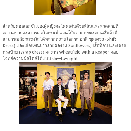
สำหรับคอลเลกชั่นของผู้หญิงจะโดดเด่นด้วยสีสันและลวดลายที่
งดงามจากผลงานของวินเซนต์ แวนโก๊ะ ถ่ายทอดลงบนเสื้อผ้าที่
สามารถเลือกสวมใส่ได้หลากหลายโอกาส อาทิ ชุดเดรส (Shift
Dress) และเสื้อแขนยาวลายผลงาน Sunflowers, เสื้อท็อป และเดรส
ทรงป้าย (Wrap dress) ผลงาน Wheatfield with a Reaper ตอบ
โจทย์ความมีสไตล์ได้แบบ day-to-night