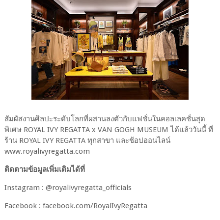
สัมผัสงานศิลปะระดับโลกที่ผสานลงตัวกับแฟชั่นในคอลเลคชั่นสุด
พิเศษ ROYAL IVY REGATTA x VAN GOGH MUSEUM ได้แล้ววันนี้ ที่
ร้าน ROYAL IVY REGATTA ทุกสาขา และช้อปออนไลน์
www.royalivyregatta.com
ติดตามข้อมูลเพิ่มเติมได้ที่
Instagram : @royalivyregatta_officials
Facebook : facebook.com/RoyalIvyRegatta