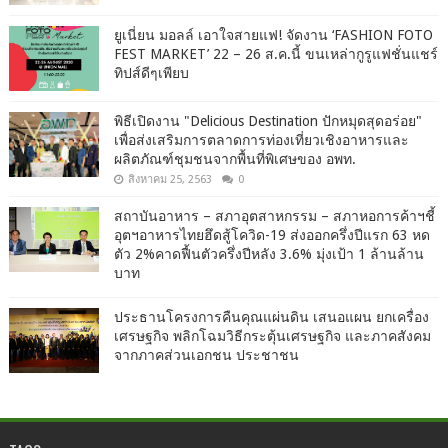
ยูเนี่ยน มอลล์ เอาใจสายแฟ! จัดงาน ‘FASHION FOTO
FEST MARKET’ 22 – 26 ส.ค.นี้ ขนเหล่ากูรูแฟชั่นแชร์
ทิปส์ดีๆเพียบ
พิธีเปิดงาน "Delicious Destination ปักหมุดสุดอร่อย"
เพื่อส่งเสริมการตลาดการท่องเที่ยวเชิงอาหารและ
ผลิตภัณฑ์ชุมชนจากพื้นที่พิเศษของ อพท.
สิงหาคม 25, 2563
0
สถาบันอาหาร – สภาอุตสาหกรรม – สภาหอการค้าฯชี้
อุตฯอาหารไทยฮึดสู้โควิด-19 ส่งออกครึ่งปีแรก 63 หด
ตัว 2%คาดฟื้นตัวครึ่งปีหลัง 3.6% มุ่งเป้า 1 ล้านล้าน
บาท
ประธานโครงการคืนคุณแผ่นดิน เสนอแผน ยกเครื่อง
เศรษฐกิจ พลิกโฉมวิธีกระตุ้นเศรษฐกิจ และภาคสังคม
จากภาคส่วนเอกชน ประชาชน