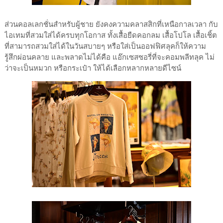
ส่วนคอลเลกชั่นสำหรับผู้ชาย ยังคงความคลาสสิกที่เหนือกาลเวลา กับ
ไอเทมที่สวมใส่ได้ครบทุกโอกาส ทั้งเสื้อยืดคอกลม เสื้อโปโล เสื้อเชิ้ต
ที่สามารถสวมใส่ได้ในวันสบายๆ หรือใส่เป็นออฟฟิศลุคก็ให้ความ
รู้สึกผ่อนคลาย และพลาดไม่ได้คือ แอ๊กเซสซอรี่ที่จะคอมพลีทลุค ไม่
ว่าจะเป็นหมวก หรือกระเป๋า ให้ได้เลือกหลากหลายดีไซน์