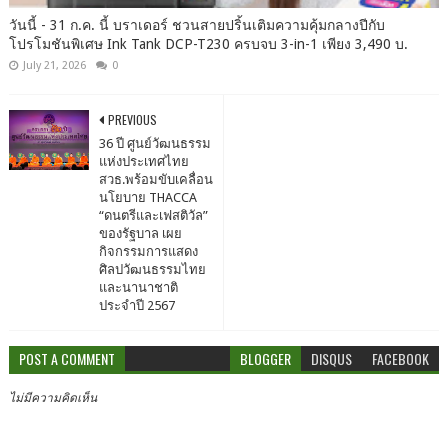
วันนี้ - 31 ก.ค. นี้ บราเดอร์ ชวนสายปริ้นเติมความคุ้มกลางปีกับ
โปรโมชันพิเศษ Ink Tank DCP-T230 ครบจบ 3-in-1 เพียง 3,490 บ.
July 21, 2026
0
PREVIOUS
36 ปี ศูนย์วัฒนธรรม
แห่งประเทศไทย
สวธ.พร้อมขับเคลื่อน
นโยบาย THACCA
“ดนตรีและเฟสติวัล”
ของรัฐบาล เผย
กิจกรรมการแสดง
ศิลปวัฒนธรรมไทย
และนานาชาติ
ประจำปี 2567
POST A COMMENT
BLOGGER
DISQUS
FACEBOOK
ไม่มีความคิดเห็น