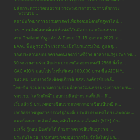
ปลัดกระทรวงวัฒนธรรม วางพวงมาลาถวายราชสักการะ
พระบรม...
สถาบันวิทยาการธรรมศาสตร์เพื่อสังคมเปิดหลักสูตรใหม่...
วธ. ชวนสัมผัสมนต์เสน่ห์แห่งสีสันศิลปะ และวัฒนธรรม ...
งาน Thailand Yoga Art & Dance 13-15 ตุลาคม 2023 ,อ...
BAAC ฟื้นฟูรวดเร็ว เร่งด่วน เปิดโปรแกรมใหม่ ดูแลสุ...
รองประธานเขตปกครองตนเองกว่างซีจ้วง สาธารณรัฐประชาช...
30 หน่วยงานร่วมสืบสานประเพณีลอยกระทงปี 2566 ยิ่งให...
GAC AION มอบโปรโมชั่นพิเศษ 100,000 บาท ซื้อ AION Y...
รมว.พม. มอบรางวัลเชิดชูเกียรติ สสส. องค์กรขับเคลื่...
ไทย-จีน ร่วมลงนามความร่วมมือทางวัฒนธรรม-วงการภาพยน...
รมว.วธ. “เสริมศักดิ์” มอบกรมศิลปากร ลงพื้นที่ – ศึ...
เริ่มแล้ว 9 ประเทศอาเซียนร่วมเทศกาลอาเซียนปันหยี ห...
เอกอัครราชทูตสาธารณรัฐอินเดียประจำประเทศไทย และคณะ...
แพทย์เผยภาวะลิ่มเลือดอุดตันในหลอดเลือดดำ (VTE) ภัย...
มะเร็ง รู้ก่อน ป้องกันได้ ด้วยการตรวจยีนพันธุกรรม ...
ประทับใจ วธ. ร่วมกับสมาคมอุปรากรจีน จัดยิ่งใหญ่ ยก...