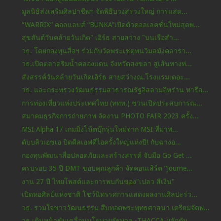
มูลนิธิส่งเสริมศิลปาชีพฯ จัดพิธีบวงสรวงใหญ่ การแสด...
“WARRIX” คอลแลบส์ “BUNKA”เปิดตัวคอลเลคชั่นใหม่สุดพ...
สุขสันต์วันคล้ายวันเกิด" เอิร์ธ สายสว่าง "บนเรือสำ...
วธ. โดยกองทุนสื่อฯ ร่วมกับวัดพระเชตุพนวิมลมังคลารา...
วธ.เปิดตลาดริมน้ำคลองแดน จังหวัดสงขลา สู่เส้นทางท่...
สังสรรค์วันคล้ายวันเกิดเอิร์ธ สายสว่างณ.โรงแรมเดอะ...
วธ. และกระทรวงวัฒนธรรมสาธารณรัฐอิสลามอิหร่าน หารือ...
การท่องเที่ยวแห่งประเทศไทย (ททท.) ชวนเปิดประสบการณ...
สมาคมธุรกิจการถ่ายภาพ จัดงาน PHOTO FAIR 2023 ครั้ง...
MSI Alpha 17 เกมมิ่งโน้ตบุ๊กรุ่นใหม่จาก MSI ที่มาพ...
ดับบลิวเอชเอ ปิดดีลเอฟดีไอครั้งใหญ่แห่งปี! กับฉางอ...
กองทุนพัฒนาสื่อปลอดภัยและสร้างสรรค์ จับมือ Go Get ...
ครบรอบ 35 ปี DMT ขอบคุณลูกค้า จัดคอนเสิร์ต “Journe...
งาน 27 ปี ไทยโพสต์และการพบกันของ"เปลว สีเงิน"
เปิดหอศิลป์แห่งชาติ โชว์นิทรรศการแสดงผลงานศิลปะร่ว...
วธ. รวมใจชาววัฒนธรรม สืบทอดพระพุทธศาสนา เตรียมจัดพ...
วธ.เดินหน้าขับเคลื่อนนโยบายรัฐบาล -THACCA ผลักดัน ...