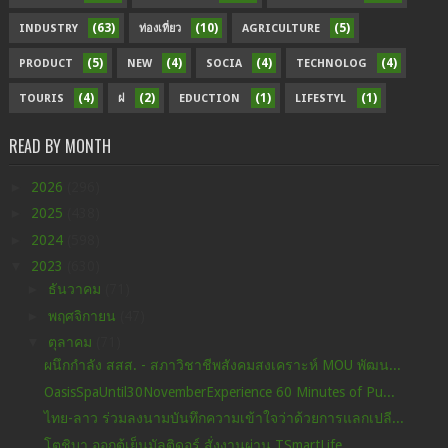
(63)
(10)
(5)
INDUSTRY
ท่องเที่ยว
AGRICULTURE
(5)
(4)
(4)
(4)
PRODUCT
NEW
SOCIA
TECHNOLOG
(4)
(2)
(1)
(1)
TOURIS
ฝ
EDUCTION
LIFESTYL
READ BY MONTH
►
2026
(296)
►
2025
(438)
►
2024
(598)
▼
2023
(630)
►
ธันวาคม
(71)
►
พฤศจิกายน
(47)
▼
ตุลาคม
(71)
ผนึกกำลัง สสส. - สภาวิชาชีพสังคมสงเคราะห์ MOU พัฒน...
OasisSpaUntil30NovemberExperience 60 Minutes of Pu...
ไทย-ลาว ร่วมลงนามบันทึกความเข้าใจว่าด้วยการแลกเปลี...
โตชิบา ออกตู้เย็นมัลติดอร์ สั่งงานผ่าน TSmartLife ...