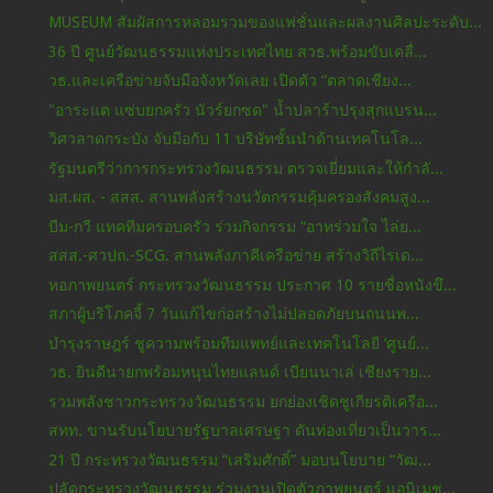
MUSEUM สัมผัสการหลอมรวมของแฟชั่นและผลงานศิลปะระดับ...
36 ปี ศูนย์วัฒนธรรมแห่งประเทศไทย สวธ.พร้อมขับเคลื่...
วธ.และเครือข่ายจับมือจังหวัดเลย เปิดตัว “ตลาดเชียง...
"อาระแต แซ่บยกครัว นัวร์ยกซด" น้ำปลาร้าปรุงสุกแบรน...
วิศวลาดกระบัง จับมือกับ 11 บริษัทชั้นนำด้านเทคโนโล...
รัฐมนตรีว่าการกระทรวงวัฒนธรรม ตรวจเยี่ยมและให้กำลั...
มส.ผส. - สสส. สานพลังสร้างนวัตกรรมคุ้มครองสังคมสูง...
บีม-กวี แทคทีมครอบครัว ร่วมกิจกรรม “อาทร่วมใจ ไล่ย...
สสส.-ศวปถ.-SCG. สานพลังภาคีเครือข่าย สร้างวิถีไรเด...
หอภาพยนตร์ กระทรวงวัฒนธรรม ประกาศ 10 รายชื่อหนังขึ...
สภาผู้บริโภคจี้ 7 วันแก้ไขก่อสร้างไม่ปลอดภัยบนถนนพ...
บำรุงราษฎร์ ชูความพร้อมทีมแพทย์และเทคโนโลยี ‘ศูนย์...
วธ. ยินดีนายกพร้อมหนุนไทยแลนด์ เบียนนาเล่ เชียงราย...
รวมพลังชาวกระทรวงวัฒนธรรม ยกย่องเชิดชูเกียรติเครือ...
สทท. ขานรับนโยบายรัฐบาลเศรษฐา ดันท่องเที่ยวเป็นวาร...
21 ปี กระทรวงวัฒนธรรม “เสริมศักดิ์” มอบนโยบาย “วัฒ...
ปลัดกระทรวงวัฒนธรรม ร่วมงานเปิดตัวภาพยนตร์ แอนิเมช...