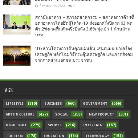
สิงหาคม 25, 2563
0
สถาบันอาหาร – สภาอุตสาหกรรม – สภาหอการค้าฯชี้
อุตฯอาหารไทยฮึดสู้โควิด-19 ส่งออกครึ่งปีแรก 63 หด
ตัว 2%คาดฟื้นตัวครึ่งปีหลัง 3.6% มุ่งเป้า 1 ล้านล้าน
บาท
ประธานโครงการคืนคุณแผ่นดิน เสนอแผน ยกเครื่อง
เศรษฐกิจ พลิกโฉมวิธีกระตุ้นเศรษฐกิจ และภาคสังคม
จากภาคส่วนเอกชน ประชาชน
TAGS
(810)
(660)
(566)
LIFESTYLE
BUSINESS
GOVERNMENT
(427)
(358)
(301)
ARTS & CULTURE
SOCIAL
NEW PRODUCT
(279)
(216)
(187)
HIGHLIGHT
SPORTS
ENTERTAIN
(178)
(164)
(154)
TOURISM
EDUCATION
TECHNOLOGY