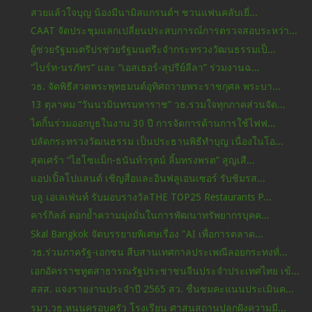
สวยแล้วใจบุญ​ น้องมีนามิสแกรนด์​ฯ​ ชวนแฟน​คลับเยี่...
CAAT จัดประชุมแลกเปลี่ยนประสบการณ์การตรวจสอบระหว่า...
ผู้ช่วยรัฐมนตรีปรช่วยรัฐมนตรีะจำกระทรวงวัฒนธรรมเป็...
“ไบร์ท-นรภัทร” และ “เอสเธอร์-สุปรีย์ลีลา” ร่วมงานฉ...
วธ. จัดพิธีสวดพระพุทธมนต์อุทิศถวายพระราชกุศล พระบา...
13 ตุลาคม “วันนวมินทรมหาราช” วธ.รวมใจทุกภาคส่วนจัด...
ไดกิ้นร่วมออกบูธในงาน 30 ปี การจัดการด้านการใช้ไฟฟ...
ปลัดกระทรวงวัฒนธรรม เป็นประธานพิธีทำบุญ เนื่องในโอ...
สุดเศร้า “ไฮโซแม็ก-ธนันท์วรุตม์ ลิ้มทรงพรต” สูญเสี...
แอปเปิ้ลโปแลนด์ เชิญสื่อและอินฟลูเอนเซอร์ รับชิมรส...
บลู เอเลเฟ่นท์ รับมอบรางวัลTHE TOP25 Restaurants P...
คาร์กิลล์ ตอกย้ำความมุ่งมั่นในการพัฒนาทรัพยากรบุคค...
Skal Bangkok จัดบรรยายพิเศษเรื่อง "AI เพื่อการตลาด...
วธ.ร่วมภาครัฐ-เอกชน สืบสานเทศกาลประเพณีลอยกระทงทั่...
เอกอัครราชทูตสาธารณรัฐประชาชนจีนประจำประเทศไทย เข้...
สสส. แจงรายงานประจำปี 2565 สว. ชื่นชมคะแนนประเมินค...
รมว.วธ.หนุนครอบครัว โรงเรียน ศาสนสถานปลูกฝังความมี...