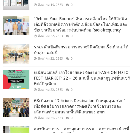
สิงหาคม 19, 2563
0
“Reboot Your Bounce” คืนการเคลื่อนไหว ให้ชีวิตฟิต
เต็มที่ด้วยเทคนิคการผ่าตัดเปลี่ยนข้อสะโพกเทียมและ
ข้อเข่าเทียม พร้อมระงับปวดด้วย Radiofrequency
สิงหาคม 22, 2563
0
ร.พ.จุฬาเปิดกิจกรรมการตรวจวินิจฉัยมะเร็งเต้านมให้
กับสุภาพสตรี
สิงหาคม 22, 2563
0
ยูเนี่ยน มอลล์ เอาใจสายแฟ! จัดงาน ‘FASHION FOTO
FEST MARKET’ 22 – 26 ส.ค.นี้ ขนเหล่ากูรูแฟชั่นแชร์
ทิปส์ดีๆเพียบ
สิงหาคม 22, 2563
0
พิธีเปิดงาน "Delicious Destination ปักหมุดสุดอร่อย"
เพื่อส่งเสริมการตลาดการท่องเที่ยวเชิงอาหารและ
ผลิตภัณฑ์ชุมชนจากพื้นที่พิเศษของ อพท.
สิงหาคม 25, 2563
0
สถาบันอาหาร – สภาอุตสาหกรรม – สภาหอการค้าฯชี้