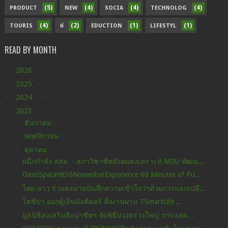
(5)
(4)
(4)
(4)
PRODUCT
NEW
SOCIA
TECHNOLOG
(4)
(2)
(1)
(1)
TOURIS
ฝ
EDUCTION
LIFESTYL
READ BY MONTH
►
2026
(291)
►
2025
(438)
►
2024
(598)
▼
2023
(630)
►
ธันวาคม
(71)
►
พฤศจิกายน
(47)
▼
ตุลาคม
(71)
ผนึกกำลัง สสส. - สภาวิชาชีพสังคมสงเคราะห์ MOU พัฒน...
OasisSpaUntil30NovemberExperience 60 Minutes of Pu...
ไทย-ลาว ร่วมลงนามบันทึกความเข้าใจว่าด้วยการแลกเปลี...
โตชิบา ออกตู้เย็นมัลติดอร์ สั่งงานผ่าน TSmartLife ...
มูลนิธิส่งเสริมศิลปาชีพฯ จัดพิธีบวงสรวงใหญ่ การแสด...