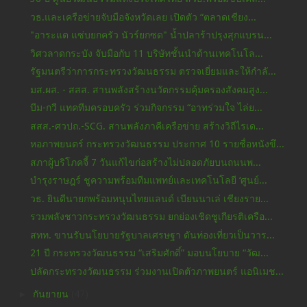
วธ.และเครือข่ายจับมือจังหวัดเลย เปิดตัว “ตลาดเชียง...
"อาระแต แซ่บยกครัว นัวร์ยกซด" น้ำปลาร้าปรุงสุกแบรน...
วิศวลาดกระบัง จับมือกับ 11 บริษัทชั้นนำด้านเทคโนโล...
รัฐมนตรีว่าการกระทรวงวัฒนธรรม ตรวจเยี่ยมและให้กำลั...
มส.ผส. - สสส. สานพลังสร้างนวัตกรรมคุ้มครองสังคมสูง...
บีม-กวี แทคทีมครอบครัว ร่วมกิจกรรม “อาทร่วมใจ ไล่ย...
สสส.-ศวปถ.-SCG. สานพลังภาคีเครือข่าย สร้างวิถีไรเด...
หอภาพยนตร์ กระทรวงวัฒนธรรม ประกาศ 10 รายชื่อหนังขึ...
สภาผู้บริโภคจี้ 7 วันแก้ไขก่อสร้างไม่ปลอดภัยบนถนนพ...
บำรุงราษฎร์ ชูความพร้อมทีมแพทย์และเทคโนโลยี ‘ศูนย์...
วธ. ยินดีนายกพร้อมหนุนไทยแลนด์ เบียนนาเล่ เชียงราย...
รวมพลังชาวกระทรวงวัฒนธรรม ยกย่องเชิดชูเกียรติเครือ...
สทท. ขานรับนโยบายรัฐบาลเศรษฐา ดันท่องเที่ยวเป็นวาร...
21 ปี กระทรวงวัฒนธรรม “เสริมศักดิ์” มอบนโยบาย “วัฒ...
ปลัดกระทรวงวัฒนธรรม ร่วมงานเปิดตัวภาพยนตร์ แอนิเมช...
►
กันยายน
(47)