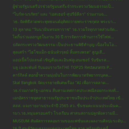
ผู้ช่วยรัฐมนตรีปรช่วยรัฐมนตรีะจำกระทรวงวัฒนธรรมเป็...
“ไบร์ท-นรภัทร” และ “เอสเธอร์-สุปรีย์ลีลา” ร่วมงานฉ...
วธ. จัดพิธีสวดพระพุทธมนต์อุทิศถวายพระราชกุศล พระบา...
13 ตุลาคม “วันนวมินทรมหาราช” วธ.รวมใจทุกภาคส่วนจัด...
ไดกิ้นร่วมออกบูธในงาน 30 ปี การจัดการด้านการใช้ไฟฟ...
ปลัดกระทรวงวัฒนธรรม เป็นประธานพิธีทำบุญ เนื่องในโอ...
สุดเศร้า “ไฮโซแม็ก-ธนันท์วรุตม์ ลิ้มทรงพรต” สูญเสี...
แอปเปิ้ลโปแลนด์ เชิญสื่อและอินฟลูเอนเซอร์ รับชิมรส...
บลู เอเลเฟ่นท์ รับมอบรางวัลTHE TOP25 Restaurants P...
คาร์กิลล์ ตอกย้ำความมุ่งมั่นในการพัฒนาทรัพยากรบุคค...
Skal Bangkok จัดบรรยายพิเศษเรื่อง "AI เพื่อการตลาด...
วธ.ร่วมภาครัฐ-เอกชน สืบสานเทศกาลประเพณีลอยกระทงทั่...
เอกอัครราชทูตสาธารณรัฐประชาชนจีนประจำประเทศไทย เข้...
สสส. แจงรายงานประจำปี 2565 สว. ชื่นชมคะแนนประเมินค...
รมว.วธ.หนุนครอบครัว โรงเรียน ศาสนสถานปลูกฝังความมี...
MUSEUM สัมผัสการหลอมรวมของแฟชั่นและผลงานศิลปะระดับ...
36 ปี ศูนย์วัฒนธรรมแห่งประเทศไทย สวธ.พร้อมขับเคลื่...