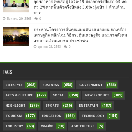
อุตฯอาหารไทยฮึดสู้โควิด-19 ส่งออกครึ่งปีแรก 63 หด
ตัว 2%คาดฟื้นตัวครึ่งปีหลัง 3.6% มุ่งเป้า 1 ล้านล้าน
บาท
สิงหาคม 20, 2563
0
ประธานโครงการคืนคุณแผ่นดิน เสนอแผน ยกเครื่อง
เศรษฐกิจ พลิกโฉมวิธีกระตุ้นเศรษฐกิจ และภาคสังคม
จากภาคส่วนเอกชน ประชาชน
ตุลาคม 02, 2563
0
TAGS
(808)
(658)
(566)
LIFESTYLE
BUSINESS
GOVERNMENT
(427)
(358)
(301)
ARTS & CULTURE
SOCIAL
NEW PRODUCT
(279)
(216)
(187)
HIGHLIGHT
SPORTS
ENTERTAIN
(177)
(164)
(154)
TOURISM
EDUCATION
TECHNOLOGY
(63)
(10)
(5)
INDUSTRY
ท่องเที่ยว
AGRICULTURE