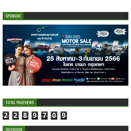
SPONSOR
TOTAL PAGEVIEWS
2
2
8
9
7
0
9
FACEBOOK