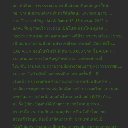
สถาบันวิทยาการธรรมศาสตร์เพื่อสังคมเปิดหลักสูตรใหม่...
วธ. ชวนสัมผัสมนต์เสน่ห์แห่งสีสันศิลปะ และวัฒนธรรม ...
งาน Thailand Yoga Art & Dance 13-15 ตุลาคม 2023 ,อ...
BAAC ฟื้นฟูรวดเร็ว เร่งด่วน เปิดโปรแกรมใหม่ ดูแลสุ...
รองประธานเขตปกครองตนเองกว่างซีจ้วง สาธารณรัฐประชาช...
30 หน่วยงานร่วมสืบสานประเพณีลอยกระทงปี 2566 ยิ่งให...
GAC AION มอบโปรโมชั่นพิเศษ 100,000 บาท ซื้อ AION Y...
รมว.พม. มอบรางวัลเชิดชูเกียรติ สสส. องค์กรขับเคลื่...
ไทย-จีน ร่วมลงนามความร่วมมือทางวัฒนธรรม-วงการภาพยน...
รมว.วธ. “เสริมศักดิ์” มอบกรมศิลปากร ลงพื้นที่ – ศึ...
เริ่มแล้ว 9 ประเทศอาเซียนร่วมเทศกาลอาเซียนปันหยี ห...
เอกอัครราชทูตสาธารณรัฐอินเดียประจำประเทศไทย และคณะ...
แพทย์เผยภาวะลิ่มเลือดอุดตันในหลอดเลือดดำ (VTE) ภัย...
มะเร็ง รู้ก่อน ป้องกันได้ ด้วยการตรวจยีนพันธุกรรม ...
ประทับใจ วธ. ร่วมกับสมาคมอุปรากรจีน จัดยิ่งใหญ่ ยก...
สวยแล้วใจบุญ​ น้องมีนามิสแกรนด์​ฯ​ ชวนแฟน​คลับเยี่...
CAAT จัดประชุมแลกเปลี่ยนประสบการณ์การตรวจสอบระหว่า...