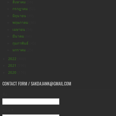
►
สิงหาคม
(56)
►
กรกฎาคม
(53)
►
มิถุนายน
(49)
►
พฤษภาคม
(46)
►
เมษายน
(54)
►
มีนาคม
(66)
►
กุมภาพันธ์
(45)
►
มกราคม
(25)
►
2022
(449)
►
2021
(396)
►
2020
(176)
CONTACT FORM / SAKDAJANK@GMAIL.COM
ชื่อ
อีเมล
*