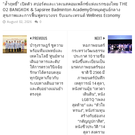
"ล้ำฤทธิ์” เปิดตัว สปอร์ตและเวลเนสคอมเพล็กซ์แห่งแรกของไทย THE
O2 BANGKOK & Sapsiree Badminton Academyปักหมุดศูนย์กลาง
สุขภาพและการฟื้นฟูครบวงจร รับเมกะเทรนด์ Wellness Economy
August 02, 2026
0
PREVIOUS
NEXT
บำรุงราษฎร์ ชูความ
หอภาพยนตร์
พร้อมทีมแพทย์และ
กระทรวงวัฒนธรรม
เทคโนโลยี ‘ศูนย์ทาง
ประกาศ 10 รายชื่อ
เดินอาหารและตับ’
หนังขึ้นทะเบียนเป็น
ให้การตรวจวินิจฉัย
มรดกภาพยนตร์ของ
รักษาได้ครอบคลุม
ชาติ ปี 2566 มี
ทุกปัญหาเกี่ยวกับ
ภาพยนตร์บันทึก
ระบบทางเดินอาหาร
เหตุการณ์ 14 ตุลา,
และตับอย่างแม่นยำ
หนังท่านมุ้ย “เทวดา
ตรงจุด
เดินดิน”, หนัง
LGBTQ “เพลง
สุดท้าย” และ “หัวใจ
ทรนง”, หนังร่วมทุน
สร้างกับฮ่องกง
“กตัญญูปกาสิต”,
หนังชีวประวัติ “14
ตุลา สงคราม