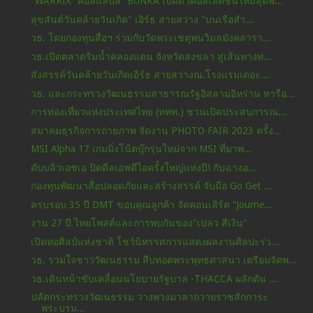
“WARRIX” คอลแลบส์ “BUNKA”เปิดตัวคอลเลคชั่นใหม่สุดพ...
สุขสันต์วันคล้ายวันเกิด" เอิร์ธ สายสว่าง "บนเรือสำ...
วธ. โดยกองทุนสื่อฯ ร่วมกับวัดพระเชตุพนวิมลมังคลารา...
วธ.เปิดตลาดริมน้ำคลองแดน จังหวัดสงขลา สู่เส้นทางท่...
สังสรรค์วันคล้ายวันเกิดเอิร์ธ สายสว่างณ.โรงแรมเดอะ...
วธ. และกระทรวงวัฒนธรรมสาธารณรัฐอิสลามอิหร่าน หารือ...
การท่องเที่ยวแห่งประเทศไทย (ททท.) ชวนเปิดประสบการณ...
สมาคมธุรกิจการถ่ายภาพ จัดงาน PHOTO FAIR 2023 ครั้ง...
MSI Alpha 17 เกมมิ่งโน้ตบุ๊กรุ่นใหม่จาก MSI ที่มาพ...
ดับบลิวเอชเอ ปิดดีลเอฟดีไอครั้งใหญ่แห่งปี! กับฉางอ...
กองทุนพัฒนาสื่อปลอดภัยและสร้างสรรค์ จับมือ Go Get ...
ครบรอบ 35 ปี DMT ขอบคุณลูกค้า จัดคอนเสิร์ต “Journe...
งาน 27 ปี ไทยโพสต์และการพบกันของ"เปลว สีเงิน"
เปิดหอศิลป์แห่งชาติ โชว์นิทรรศการแสดงผลงานศิลปะร่ว...
วธ. รวมใจชาววัฒนธรรม สืบทอดพระพุทธศาสนา เตรียมจัดพ...
วธ.เดินหน้าขับเคลื่อนนโยบายรัฐบาล -THACCA ผลักดัน ...
ปลัดกระทรวงวัฒนธรรม วางพวงมาลาถวายราชสักการะ
พระบรม...