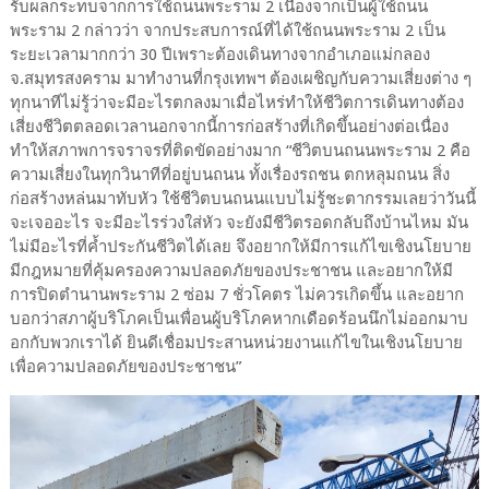
รับผลกระทบจากการใช้ถนนพระราม 2 เนื่องจากเป็นผู้ใช้ถนน
พระราม 2 กล่าวว่า จากประสบการณ์ที่ได้ใช้ถนนพระราม 2 เป็น
ระยะเวลามากกว่า 30 ปีเพราะต้องเดินทางจากอำเภอแม่กลอง
จ.สมุทรสงคราม มาทำงานที่กรุงเทพฯ ต้องเผชิญกับความเสี่ยงต่าง ๆ
ทุกนาทีไม่รู้ว่าจะมีอะไรตกลงมาเมื่อไหร่ทำให้ชีวิตการเดินทางต้อง
เสี่ยงชีวิตตลอดเวลานอกจากนี้การก่อสร้างที่เกิดขึ้นอย่างต่อเนื่อง
ทำให้สภาพการจราจรที่ติดขัดอย่างมาก “ชีวิตบนถนนพระราม 2 คือ
ความเสี่ยงในทุกวินาทีที่อยู่บนถนน ทั้งเรื่องรถชน ตกหลุมถนน สิ่ง
ก่อสร้างหล่นมาทับหัว ใช้ชีวิตบนถนนแบบไม่รู้ชะตากรรมเลยว่าวันนี้
จะเจออะไร จะมีอะไรร่วงใส่หัว จะยังมีชีวิตรอดกลับถึงบ้านไหม มัน
ไม่มีอะไรที่ค้ำประกันชีวิตได้เลย จึงอยากให้มีการแก้ไขเชิงนโยบาย
มีกฎหมายที่คุ้มครองความปลอดภัยของประชาชน และอยากให้มี
การปิดตำนานพระราม 2 ซ่อม 7 ชั่วโคตร ไม่ควรเกิดขึ้น และอยาก
บอกว่าสภาผู้บริโภคเป็นเพื่อนผู้บริโภคหากเดือดร้อนนึกไม่ออกมาบ
อกกับพวกเราได้ ยินดีเชื่อมประสานหน่วยงานแก้ไขในเชิงนโยบาย
เพื่อความปลอดภัยของประชาชน”