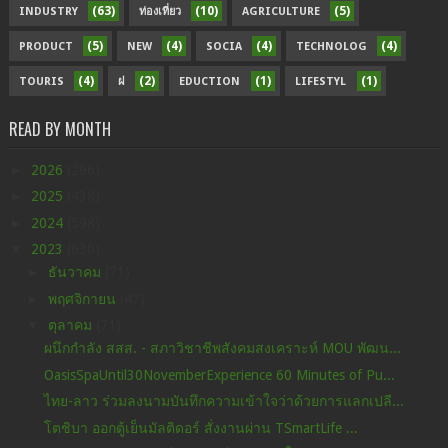
(63)
(10)
(5)
INDUSTRY
ท่องเที่ยว
AGRICULTURE
(5)
(4)
(4)
(4)
PRODUCT
NEW
SOCIA
TECHNOLOG
(4)
(2)
(1)
(1)
TOURIS
ฝ
EDUCTION
LIFESTYL
READ BY MONTH
►
2026
(296)
►
2025
(438)
►
2024
(598)
▼
2023
(630)
►
ธันวาคม
(71)
►
พฤศจิกายน
(47)
▼
ตุลาคม
(71)
ผนึกกำลัง สสส. - สภาวิชาชีพสังคมสงเคราะห์ MOU พัฒน...
OasisSpaUntil30NovemberExperience 60 Minutes of Pu...
ไทย-ลาว ร่วมลงนามบันทึกความเข้าใจว่าด้วยการแลกเปลี...
โตชิบา ออกตู้เย็นมัลติดอร์ สั่งงานผ่าน TSmartLife ...