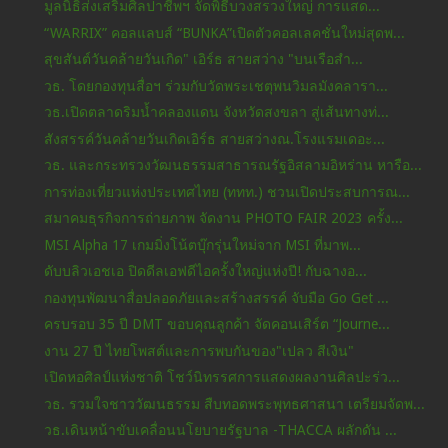
มูลนิธิส่งเสริมศิลปาชีพฯ จัดพิธีบวงสรวงใหญ่ การแสด...
“WARRIX” คอลแลบส์ “BUNKA”เปิดตัวคอลเลคชั่นใหม่สุดพ...
สุขสันต์วันคล้ายวันเกิด" เอิร์ธ สายสว่าง "บนเรือสำ...
วธ. โดยกองทุนสื่อฯ ร่วมกับวัดพระเชตุพนวิมลมังคลารา...
วธ.เปิดตลาดริมน้ำคลองแดน จังหวัดสงขลา สู่เส้นทางท่...
สังสรรค์วันคล้ายวันเกิดเอิร์ธ สายสว่างณ.โรงแรมเดอะ...
วธ. และกระทรวงวัฒนธรรมสาธารณรัฐอิสลามอิหร่าน หารือ...
การท่องเที่ยวแห่งประเทศไทย (ททท.) ชวนเปิดประสบการณ...
สมาคมธุรกิจการถ่ายภาพ จัดงาน PHOTO FAIR 2023 ครั้ง...
MSI Alpha 17 เกมมิ่งโน้ตบุ๊กรุ่นใหม่จาก MSI ที่มาพ...
ดับบลิวเอชเอ ปิดดีลเอฟดีไอครั้งใหญ่แห่งปี! กับฉางอ...
กองทุนพัฒนาสื่อปลอดภัยและสร้างสรรค์ จับมือ Go Get ...
ครบรอบ 35 ปี DMT ขอบคุณลูกค้า จัดคอนเสิร์ต “Journe...
งาน 27 ปี ไทยโพสต์และการพบกันของ"เปลว สีเงิน"
เปิดหอศิลป์แห่งชาติ โชว์นิทรรศการแสดงผลงานศิลปะร่ว...
วธ. รวมใจชาววัฒนธรรม สืบทอดพระพุทธศาสนา เตรียมจัดพ...
วธ.เดินหน้าขับเคลื่อนนโยบายรัฐบาล -THACCA ผลักดัน ...