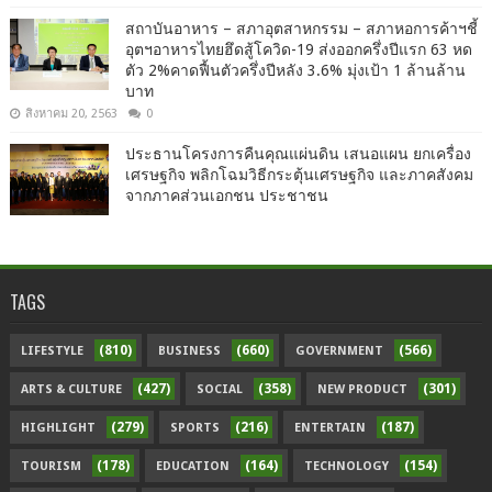
สถาบันอาหาร – สภาอุตสาหกรรม – สภาหอการค้าฯชี้
อุตฯอาหารไทยฮึดสู้โควิด-19 ส่งออกครึ่งปีแรก 63 หด
ตัว 2%คาดฟื้นตัวครึ่งปีหลัง 3.6% มุ่งเป้า 1 ล้านล้าน
บาท
สิงหาคม 20, 2563
0
ประธานโครงการคืนคุณแผ่นดิน เสนอแผน ยกเครื่อง
เศรษฐกิจ พลิกโฉมวิธีกระตุ้นเศรษฐกิจ และภาคสังคม
จากภาคส่วนเอกชน ประชาชน
TAGS
(810)
(660)
(566)
LIFESTYLE
BUSINESS
GOVERNMENT
(427)
(358)
(301)
ARTS & CULTURE
SOCIAL
NEW PRODUCT
(279)
(216)
(187)
HIGHLIGHT
SPORTS
ENTERTAIN
(178)
(164)
(154)
TOURISM
EDUCATION
TECHNOLOGY