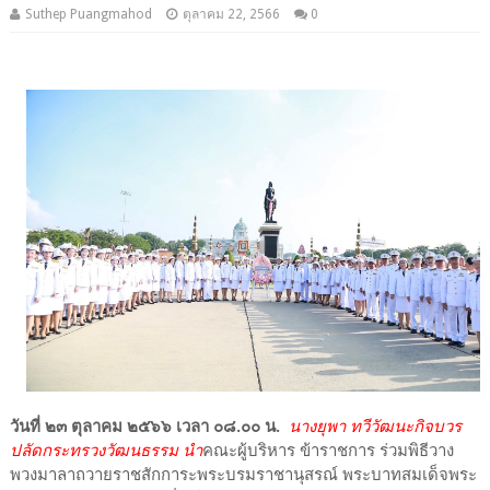
Suthep Puangmahod
ตุลาคม 22, 2566
0
วันที่ ๒๓ ตุลาคม ๒๕๖๖ เวลา ๐๘.๐๐ น.
นางยุพา ทวีวัฒนะกิจบวร
ปลัดกระทรวงวัฒนธรรม นำ
คณะผู้บริหาร ข้าราชการ ร่วมพิธีวาง
พวงมาลาถวายราชสักการะพระบรมราชานุสรณ์ พระบาทสมเด็จพระ