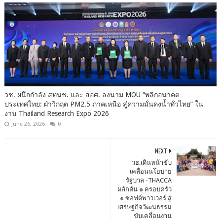
วช. ผนึกกำลัง สทนช. และ สอศ. ลงนาม MOU “พลิกอนาคต
ประเทศไทย: ฝ่าวิกฤต PM2.5 ภาคเหนือ สู่ความมั่นคงน้ำทั่วไทย” ใน
งาน Thailand Research Expo 2026
June 26, 2026
0
NEXT
วธ.เดินหน้าขับ
เคลื่อนนโยบาย
รัฐบาล -THACCA
ผลักดัน ๑ ครอบครัว
๑ ซอฟต์พาวเวอร์ สู่
เศรษฐกิจวัฒนธรรม
ขับเคลื่อนงาน