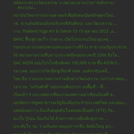
ปลัดกระทรวงวัฒนธรรม วางพวงมาลาถวายราชสักการะ
พระบรม...
สถาบันวิทยาการธรรมศาสตร์เพื่อสังคมเปิดหลักสูตรใหม่...
วธ. ชวนสัมผัสมนต์เสน่ห์แห่งสีสันศิลปะ และวัฒนธรรม ...
งาน Thailand Yoga Art & Dance 13-15 ตุลาคม 2023 ,อ...
BAAC ฟื้นฟูรวดเร็ว เร่งด่วน เปิดโปรแกรมใหม่ ดูแลสุ...
รองประธานเขตปกครองตนเองกว่างซีจ้วง สาธารณรัฐประชาช...
30 หน่วยงานร่วมสืบสานประเพณีลอยกระทงปี 2566 ยิ่งให...
GAC AION มอบโปรโมชั่นพิเศษ 100,000 บาท ซื้อ AION Y...
รมว.พม. มอบรางวัลเชิดชูเกียรติ สสส. องค์กรขับเคลื่...
ไทย-จีน ร่วมลงนามความร่วมมือทางวัฒนธรรม-วงการภาพยน...
รมว.วธ. “เสริมศักดิ์” มอบกรมศิลปากร ลงพื้นที่ – ศึ...
เริ่มแล้ว 9 ประเทศอาเซียนร่วมเทศกาลอาเซียนปันหยี ห...
เอกอัครราชทูตสาธารณรัฐอินเดียประจำประเทศไทย และคณะ...
แพทย์เผยภาวะลิ่มเลือดอุดตันในหลอดเลือดดำ (VTE) ภัย...
มะเร็ง รู้ก่อน ป้องกันได้ ด้วยการตรวจยีนพันธุกรรม ...
ประทับใจ วธ. ร่วมกับสมาคมอุปรากรจีน จัดยิ่งใหญ่ ยก...