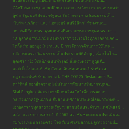
สวยแล้วใจบุญ​ น้องมีนามิสแกรนด์​ฯ​ ชวนแฟน​คลับเยี่...
CAAT จัดประชุมแลกเปลี่ยนประสบการณ์การตรวจสอบระหว่า...
ผู้ช่วยรัฐมนตรีปรช่วยรัฐมนตรีะจำกระทรวงวัฒนธรรมเป็...
“ไบร์ท-นรภัทร” และ “เอสเธอร์-สุปรีย์ลีลา” ร่วมงานฉ...
วธ. จัดพิธีสวดพระพุทธมนต์อุทิศถวายพระราชกุศล พระบา...
13 ตุลาคม “วันนวมินทรมหาราช” วธ.รวมใจทุกภาคส่วนจัด...
ไดกิ้นร่วมออกบูธในงาน 30 ปี การจัดการด้านการใช้ไฟฟ...
ปลัดกระทรวงวัฒนธรรม เป็นประธานพิธีทำบุญ เนื่องในโอ...
สุดเศร้า “ไฮโซแม็ก-ธนันท์วรุตม์ ลิ้มทรงพรต” สูญเสี...
แอปเปิ้ลโปแลนด์ เชิญสื่อและอินฟลูเอนเซอร์ รับชิมรส...
บลู เอเลเฟ่นท์ รับมอบรางวัลTHE TOP25 Restaurants P...
คาร์กิลล์ ตอกย้ำความมุ่งมั่นในการพัฒนาทรัพยากรบุคค...
Skal Bangkok จัดบรรยายพิเศษเรื่อง "AI เพื่อการตลาด...
วธ.ร่วมภาครัฐ-เอกชน สืบสานเทศกาลประเพณีลอยกระทงทั่...
เอกอัครราชทูตสาธารณรัฐประชาชนจีนประจำประเทศไทย เข้...
สสส. แจงรายงานประจำปี 2565 สว. ชื่นชมคะแนนประเมินค...
รมว.วธ.หนุนครอบครัว โรงเรียน ศาสนสถานปลูกฝังความมี...