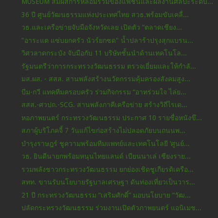
MUSEUM สัมผัสการหลอมรวมของแฟชั่นและผลงานศิลปะระดับ...
36 ปี ศูนย์วัฒนธรรมแห่งประเทศไทย สวธ.พร้อมขับเคลื่...
วธ.และเครือข่ายจับมือจังหวัดเลย เปิดตัว “ตลาดเชียง...
"อาระแต แซ่บยกครัว นัวร์ยกซด" น้ำปลาร้าปรุงสุกแบรน...
วิศวลาดกระบัง จับมือกับ 11 บริษัทชั้นนำด้านเทคโนโล...
รัฐมนตรีว่าการกระทรวงวัฒนธรรม ตรวจเยี่ยมและให้กำลั...
มส.ผส. - สสส. สานพลังสร้างนวัตกรรมคุ้มครองสังคมสูง...
บีม-กวี แทคทีมครอบครัว ร่วมกิจกรรม “อาทร่วมใจ ไล่ย...
สสส.-ศวปถ.-SCG. สานพลังภาคีเครือข่าย สร้างวิถีไรเด...
หอภาพยนตร์ กระทรวงวัฒนธรรม ประกาศ 10 รายชื่อหนังขึ...
สภาผู้บริโภคจี้ 7 วันแก้ไขก่อสร้างไม่ปลอดภัยบนถนนพ...
บำรุงราษฎร์ ชูความพร้อมทีมแพทย์และเทคโนโลยี ‘ศูนย์...
วธ. ยินดีนายกพร้อมหนุนไทยแลนด์ เบียนนาเล่ เชียงราย...
รวมพลังชาวกระทรวงวัฒนธรรม ยกย่องเชิดชูเกียรติเครือ...
สทท. ขานรับนโยบายรัฐบาลเศรษฐา ดันท่องเที่ยวเป็นวาร...
21 ปี กระทรวงวัฒนธรรม “เสริมศักดิ์” มอบนโยบาย “วัฒ...
ปลัดกระทรวงวัฒนธรรม ร่วมงานเปิดตัวภาพยนตร์ แอนิเมช...