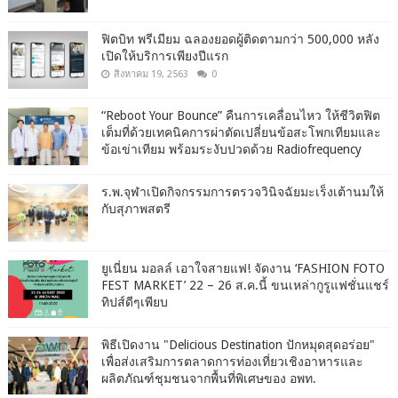
ฟิตบิท พรีเมียม ฉลองยอดผู้ติดตามกว่า 500,000 หลัง
เปิดให้บริการเพียงปีแรก
สิงหาคม 19, 2563
0
“Reboot Your Bounce” คืนการเคลื่อนไหว ให้ชีวิตฟิต
เต็มที่ด้วยเทคนิคการผ่าตัดเปลี่ยนข้อสะโพกเทียมและ
ข้อเข่าเทียม พร้อมระงับปวดด้วย Radiofrequency
ร.พ.จุฬาเปิดกิจกรรมการตรวจวินิจฉัยมะเร็งเต้านมให้
กับสุภาพสตรี
ยูเนี่ยน มอลล์ เอาใจสายแฟ! จัดงาน ‘FASHION FOTO
FEST MARKET’ 22 – 26 ส.ค.นี้ ขนเหล่ากูรูแฟชั่นแชร์
ทิปส์ดีๆเพียบ
พิธีเปิดงาน "Delicious Destination ปักหมุดสุดอร่อย"
เพื่อส่งเสริมการตลาดการท่องเที่ยวเชิงอาหารและ
ผลิตภัณฑ์ชุมชนจากพื้นที่พิเศษของ อพท.