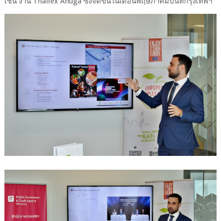
เช่น งาน Thaifex Anuga ซึ่งจัดขึ้นในเดือนพฤษภาคมปีนี้ที่กรุงเทพฯ