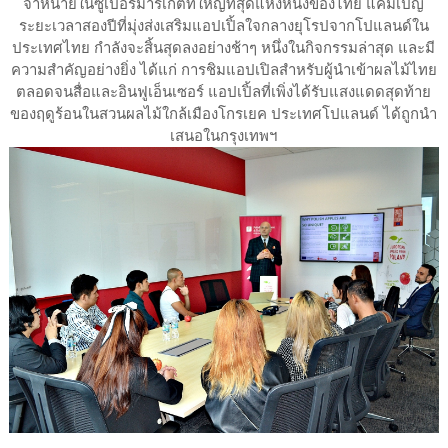
จำหน่ายในซูเปอร์มาร์เก็ตที่ใหญ่ที่สุดแห่งหนึ่งของไทย แคมเปญ
ระยะเวลาสองปีที่มุ่งส่งเสริมแอปเปิ้ลใจกลางยุโรปจากโปแลนด์ใน
ประเทศไทย กำลังจะสิ้นสุดลงอย่างช้าๆ หนึ่งในกิจกรรมล่าสุด และมี
ความสำคัญอย่างยิ่ง ได้แก่ การชิมแอปเปิลสำหรับผู้นำเข้าผลไม้ไทย
ตลอดจนสื่อและอินฟูเอ็นเซอร์ แอปเปิ้ลที่เพิ่งได้รับแสงแดดสุดท้าย
ของฤดูร้อนในสวนผลไม้ใกล้เมืองโกรเยค ประเทศโปแลนด์ ได้ถูกนำ
เสนอในกรุงเทพฯ