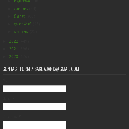
►
พฤษภาคม
(46)
►
เมษายน
(54)
►
มีนาคม
(66)
►
กุมภาพันธ์
(45)
►
มกราคม
(25)
►
2022
(449)
►
2021
(396)
►
2020
(176)
CONTACT FORM / SAKDAJANK@GMAIL.COM
ชื่อ
อีเมล
*
ข้อความ
*