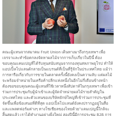
คณะผู้แทนจากสมาคม Fruit Union เดินทางมาถึงกรุงเทพฯ เพื่อ
เจรจาและทำข้อตกลงจัดหาผลไม้จากการเก็บเกี่ยวในปีนี้ ต้อง
ขอบคุณแคมเปญที่ได้รับทุนสนับสนุนจากกองทุนสหภาพยุโรป ทำให้
แอปเปิ้ลโปแลนด์กลายเป็นแบรนด์ที่เป็นที่รู้จักในประเทศไทย แม้ว่า
การหารือเกี่ยวกับการขายในตลาดครั้งนี้ยังคงเป็นความลับ แต่ผลไม้
จะพร้อมจำหน่ายในเครือค้าปลีกแห่งหนึ่งในอีกไม่กี่เดือนข้างหน้า
ต้องขอขอบคุณคณะผู้แทนที่ใช้เวลาหนึ่งสัปดาห์ในกรุงเทพฯ เพื่อเข้า
ร่วมการประชุมกับผู้นำเข้าและผู้จัดจำหน่ายผลไม้รายสำคัญใน
ประเทศไทย และตัวแทนของบริษัทยักษ์ใหญ่ที่เข้าร่วมการประชุมที่
จัดขึ้นเพื่อข้อเสนอที่ดีที่สุด แอปเปิ้ลโปแลนด์ยังคงปรากฏอยู่ในสื่อ
และแพลตฟอร์มต่างๆ ทางโซเชียลของไทยด้วย"แคมเปญนี้ใกล้จะ
สิ้นสุดแล้ว เราได้ทำงานอย่างยิ่งใหญ่ สองปีนี้มีการประชุม B2B การ