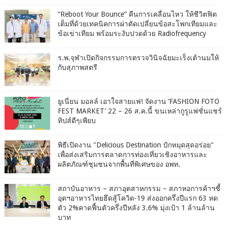
“Reboot Your Bounce” คืนการเคลื่อนไหว ให้ชีวิตฟิต
เต็มที่ด้วยเทคนิคการผ่าตัดเปลี่ยนข้อสะโพกเทียมและ
ข้อเข่าเทียม พร้อมระงับปวดด้วย Radiofrequency
ร.พ.จุฬาเปิดกิจกรรมการตรวจวินิจฉัยมะเร็งเต้านมให้
กับสุภาพสตรี
ยูเนี่ยน มอลล์ เอาใจสายแฟ! จัดงาน ‘FASHION FOTO
FEST MARKET’ 22 – 26 ส.ค.นี้ ขนเหล่ากูรูแฟชั่นแชร์
ทิปส์ดีๆเพียบ
พิธีเปิดงาน "Delicious Destination ปักหมุดสุดอร่อย"
เพื่อส่งเสริมการตลาดการท่องเที่ยวเชิงอาหารและ
ผลิตภัณฑ์ชุมชนจากพื้นที่พิเศษของ อพท.
สถาบันอาหาร – สภาอุตสาหกรรม – สภาหอการค้าฯชี้
อุตฯอาหารไทยฮึดสู้โควิด-19 ส่งออกครึ่งปีแรก 63 หด
ตัว 2%คาดฟื้นตัวครึ่งปีหลัง 3.6% มุ่งเป้า 1 ล้านล้าน
บาท