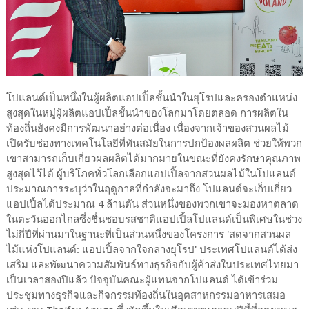
โปแลนด์เป็นหนึ่งในผู้ผลิตแอปเปิ้ลชั้นนำในยุโรปและครองตำแหน่ง
สูงสุดในหมู่ผู้ผลิตแอปเปิ้ลชั้นนำของโลกมาโดยตลอด การผลิตใน
ท้องถิ่นยังคงมีการพัฒนาอย่างต่อเนื่อง เนื่องจากเจ้าของสวนผลไม้
เปิดรับช่องทางเทคโนโลยีที่ทันสมัยในการปกป้องผลผลิต ช่วยให้พวก
เขาสามารถเก็บเกี่ยวผลผลิตได้มากมายในขณะที่ยังคงรักษาคุณภาพ
สูงสุดไว้ได้ ผู้บริโภคทั่วโลกเลือกแอปเปิ้ลจากสวนผลไม้ในโปแลนด์
ประมาณการระบุว่าในฤดูกาลที่กำลังจะมาถึง โปแลนด์จะเก็บเกี่ยว
แอปเปิ้ลได้ประมาณ 4 ล้านตัน ส่วนหนึ่งของพวกเขาจะมองหาตลาด
ในตะวันออกไกลซึ่งชื่นชอบรสชาติแอปเปิ้ลโปแลนด์เป็นพิเศษในช่วง
ไม่กี่ปีที่ผ่านมาในฐานะที่เป็นส่วนหนึ่งของโครงการ 'สดจากสวนผล
ไม้แห่งโปแลนด์: แอปเปิ้ลจากใจกลางยุโรป' ประเทศโปแลนด์ได้ส่ง
เสริม และพัฒนาความสัมพันธ์ทางธุรกิจกับผู้ค้าส่งในประเทศไทยมา
เป็นเวลาสองปีแล้ว ปัจจุบันคณะผู้แทนจากโปแลนด์ ได้เข้าร่วม
ประชุมทางธุรกิจและกิจกรรมท้องถิ่นในอุตสาหกรรมอาหารเสมอ