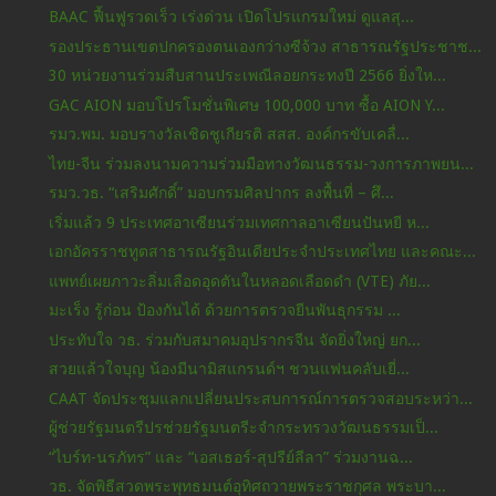
BAAC ฟื้นฟูรวดเร็ว เร่งด่วน เปิดโปรแกรมใหม่ ดูแลสุ...
รองประธานเขตปกครองตนเองกว่างซีจ้วง สาธารณรัฐประชาช...
30 หน่วยงานร่วมสืบสานประเพณีลอยกระทงปี 2566 ยิ่งให...
GAC AION มอบโปรโมชั่นพิเศษ 100,000 บาท ซื้อ AION Y...
รมว.พม. มอบรางวัลเชิดชูเกียรติ สสส. องค์กรขับเคลื่...
ไทย-จีน ร่วมลงนามความร่วมมือทางวัฒนธรรม-วงการภาพยน...
รมว.วธ. “เสริมศักดิ์” มอบกรมศิลปากร ลงพื้นที่ – ศึ...
เริ่มแล้ว 9 ประเทศอาเซียนร่วมเทศกาลอาเซียนปันหยี ห...
เอกอัครราชทูตสาธารณรัฐอินเดียประจำประเทศไทย และคณะ...
แพทย์เผยภาวะลิ่มเลือดอุดตันในหลอดเลือดดำ (VTE) ภัย...
มะเร็ง รู้ก่อน ป้องกันได้ ด้วยการตรวจยีนพันธุกรรม ...
ประทับใจ วธ. ร่วมกับสมาคมอุปรากรจีน จัดยิ่งใหญ่ ยก...
สวยแล้วใจบุญ​ น้องมีนามิสแกรนด์​ฯ​ ชวนแฟน​คลับเยี่...
CAAT จัดประชุมแลกเปลี่ยนประสบการณ์การตรวจสอบระหว่า...
ผู้ช่วยรัฐมนตรีปรช่วยรัฐมนตรีะจำกระทรวงวัฒนธรรมเป็...
“ไบร์ท-นรภัทร” และ “เอสเธอร์-สุปรีย์ลีลา” ร่วมงานฉ...
วธ. จัดพิธีสวดพระพุทธมนต์อุทิศถวายพระราชกุศล พระบา...