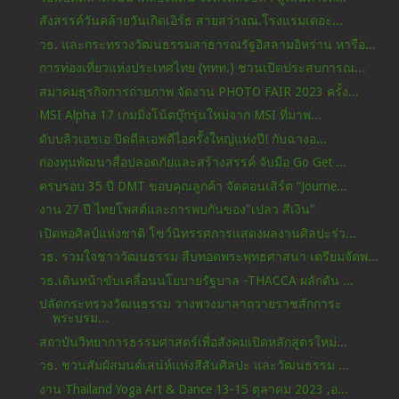
สังสรรค์วันคล้ายวันเกิดเอิร์ธ สายสว่างณ.โรงแรมเดอะ...
วธ. และกระทรวงวัฒนธรรมสาธารณรัฐอิสลามอิหร่าน หารือ...
การท่องเที่ยวแห่งประเทศไทย (ททท.) ชวนเปิดประสบการณ...
สมาคมธุรกิจการถ่ายภาพ จัดงาน PHOTO FAIR 2023 ครั้ง...
MSI Alpha 17 เกมมิ่งโน้ตบุ๊กรุ่นใหม่จาก MSI ที่มาพ...
ดับบลิวเอชเอ ปิดดีลเอฟดีไอครั้งใหญ่แห่งปี! กับฉางอ...
กองทุนพัฒนาสื่อปลอดภัยและสร้างสรรค์ จับมือ Go Get ...
ครบรอบ 35 ปี DMT ขอบคุณลูกค้า จัดคอนเสิร์ต “Journe...
งาน 27 ปี ไทยโพสต์และการพบกันของ"เปลว สีเงิน"
เปิดหอศิลป์แห่งชาติ โชว์นิทรรศการแสดงผลงานศิลปะร่ว...
วธ. รวมใจชาววัฒนธรรม สืบทอดพระพุทธศาสนา เตรียมจัดพ...
วธ.เดินหน้าขับเคลื่อนนโยบายรัฐบาล -THACCA ผลักดัน ...
ปลัดกระทรวงวัฒนธรรม วางพวงมาลาถวายราชสักการะ
พระบรม...
สถาบันวิทยาการธรรมศาสตร์เพื่อสังคมเปิดหลักสูตรใหม่...
วธ. ชวนสัมผัสมนต์เสน่ห์แห่งสีสันศิลปะ และวัฒนธรรม ...
งาน Thailand Yoga Art & Dance 13-15 ตุลาคม 2023 ,อ...