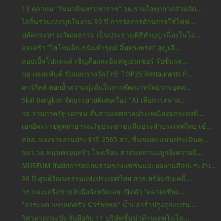
13 ตุลาคม “วันนวมินทรมหาราช” วธ.รวมใจทุกภาคส่วนจัด...
ไดกิ้นร่วมออกบูธในงาน 30 ปี การจัดการด้านการใช้ไฟฟ...
ปลัดกระทรวงวัฒนธรรม เป็นประธานพิธีทำบุญ เนื่องในโอ...
สุดเศร้า “ไฮโซแม็ก-ธนันท์วรุตม์ ลิ้มทรงพรต” สูญเสี...
แอปเปิ้ลโปแลนด์ เชิญสื่อและอินฟลูเอนเซอร์ รับชิมรส...
บลู เอเลเฟ่นท์ รับมอบรางวัลTHE TOP25 Restaurants P...
คาร์กิลล์ ตอกย้ำความมุ่งมั่นในการพัฒนาทรัพยากรบุคค...
Skal Bangkok จัดบรรยายพิเศษเรื่อง "AI เพื่อการตลาด...
วธ.ร่วมภาครัฐ-เอกชน สืบสานเทศกาลประเพณีลอยกระทงทั่...
เอกอัครราชทูตสาธารณรัฐประชาชนจีนประจำประเทศไทย เข้...
สสส. แจงรายงานประจำปี 2565 สว. ชื่นชมคะแนนประเมินค...
รมว.วธ.หนุนครอบครัว โรงเรียน ศาสนสถานปลูกฝังความมี...
MUSEUM สัมผัสการหลอมรวมของแฟชั่นและผลงานศิลปะระดับ...
36 ปี ศูนย์วัฒนธรรมแห่งประเทศไทย สวธ.พร้อมขับเคลื่...
วธ.และเครือข่ายจับมือจังหวัดเลย เปิดตัว “ตลาดเชียง...
"อาระแต แซ่บยกครัว นัวร์ยกซด" น้ำปลาร้าปรุงสุกแบรน...
วิศวลาดกระบัง จับมือกับ 11 บริษัทชั้นนำด้านเทคโนโล...