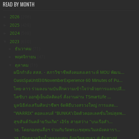
READ BY MONTH
►
2026
(296)
►
2025
(438)
►
2024
(598)
▼
2023
(630)
►
ธันวาคม
(71)
►
พฤศจิกายน
(47)
▼
ตุลาคม
(71)
ผนึกกำลัง สสส. - สภาวิชาชีพสังคมสงเคราะห์ MOU พัฒน...
OasisSpaUntil30NovemberExperience 60 Minutes of Pu...
ไทย-ลาว ร่วมลงนามบันทึกความเข้าใจว่าด้วยการแลกเปลี...
โตชิบา ออกตู้เย็นมัลติดอร์ สั่งงานผ่าน TSmartLife ...
มูลนิธิส่งเสริมศิลปาชีพฯ จัดพิธีบวงสรวงใหญ่ การแสด...
“WARRIX” คอลแลบส์ “BUNKA”เปิดตัวคอลเลคชั่นใหม่สุดพ...
สุขสันต์วันคล้ายวันเกิด" เอิร์ธ สายสว่าง "บนเรือสำ...
วธ. โดยกองทุนสื่อฯ ร่วมกับวัดพระเชตุพนวิมลมังคลารา...
วธ.เปิดตลาดริมน้ำคลองแดน จังหวัดสงขลา สู่เส้นทางท่...