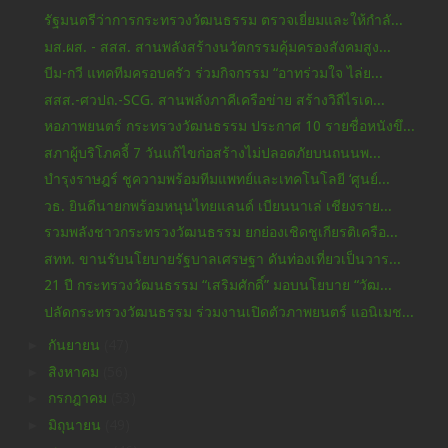
รัฐมนตรีว่าการกระทรวงวัฒนธรรม ตรวจเยี่ยมและให้กำลั...
มส.ผส. - สสส. สานพลังสร้างนวัตกรรมคุ้มครองสังคมสูง...
บีม-กวี แทคทีมครอบครัว ร่วมกิจกรรม “อาทร่วมใจ ไล่ย...
สสส.-ศวปถ.-SCG. สานพลังภาคีเครือข่าย สร้างวิถีไรเด...
หอภาพยนตร์ กระทรวงวัฒนธรรม ประกาศ 10 รายชื่อหนังขึ...
สภาผู้บริโภคจี้ 7 วันแก้ไขก่อสร้างไม่ปลอดภัยบนถนนพ...
บำรุงราษฎร์ ชูความพร้อมทีมแพทย์และเทคโนโลยี ‘ศูนย์...
วธ. ยินดีนายกพร้อมหนุนไทยแลนด์ เบียนนาเล่ เชียงราย...
รวมพลังชาวกระทรวงวัฒนธรรม ยกย่องเชิดชูเกียรติเครือ...
สทท. ขานรับนโยบายรัฐบาลเศรษฐา ดันท่องเที่ยวเป็นวาร...
21 ปี กระทรวงวัฒนธรรม “เสริมศักดิ์” มอบนโยบาย “วัฒ...
ปลัดกระทรวงวัฒนธรรม ร่วมงานเปิดตัวภาพยนตร์ แอนิเมช...
►
กันยายน
(47)
►
สิงหาคม
(56)
►
กรกฎาคม
(53)
►
มิถุนายน
(49)