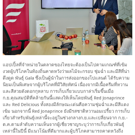
แอปเปิ้ลที่จำหน่ายในตลาดของไทยจะต้องเป็นไปตามเกณฑ์ที่เข้ม
งวดผู้บริโภคในท้องถิ่นคาดหวังว่าผลไม้จะกรอบ ชุ่มฉ่ำ และมีสีที่น่า
ดึงดูด พันธุ์ Gala ซึ่งเป็นผู้นำในการส่งออกของโปแลนด์ ได้รับความ
นิยมเป็นพิเศษจากผู้บริโภคที่มีวิสัยทัศน์ เนื่องจากมีเนื้อครีมที่หวาน
และสีสวยดังดอกกุหลาบ การเก็บเกี่ยวแบบกาล่าเริ่มขึ้นเมื่อ
ก.ย.คุณสมบัติที่คล้ายกันนี้แสดงให้เห็นโดยพันธุ์ Red Jonaprince
และ Red Delicious ทั้งสองมีลักษณะเด่นคือความชุ่มฉ่ำและมีสีแดง
เข้ม นอกจากนี้ Red Jonaprince ยังมีรสชาติหวานอมเปรี้ยว การเก็บ
เกี่ยวสำหรับพันธุ์เหล่านี้จะอยู่ในช่วงกลางก.ย.และเปลี่ยนจาก ก.ย.-
ต.ค.ตามลำดับความเห็นจากผู้เชี่ยวชาญระบุว่าการเก็บเกี่ยวพันธุ์
เหล่านี้ในปีนี้ มีแนวโน้มที่ดีมากและผู้บริโภคสามารถคาดหวังถึง