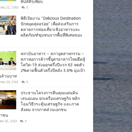
ทิปส์ดีๆเพียบ
าคม 22, 2563
0
พิธีเปิดงาน "Delicious Destination
ปักหมุดสุดอร่อย" เพื่อส่งเสริมการ
ตลาดการท่องเที่ยวเชิงอาหารและ
ผลิตภัณฑ์ชุมชนจากพื้นที่พิเศษของ
สถาบันอาหาร – สภาอุตสาหกรรม –
สภาหอการค้าฯชี้อุตฯอาหารไทยฮึดสู้
โควิด-19 ส่งออกครึ่งปีแรก 63 หดตัว
2%คาดฟื้นตัวครึ่งปีหลัง 3.6% มุ่งเป้า
านล้านบาท
าคม 20, 2563
0
ประธานโครงการคืนคุณแผ่นดิน
เสนอแผน ยกเครื่องเศรษฐกิจ พลิก
โฉมวิธีกระตุ้นเศรษฐกิจ และภาค
สังคม จากภาคส่วนเอกชน
ชาชน
าคม 02, 2563
0