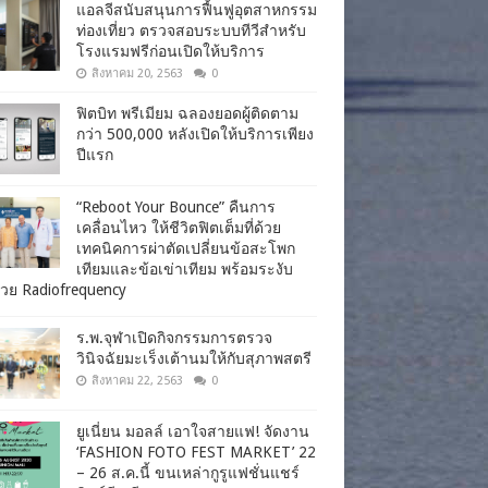
แอลจีสนับสนุนการฟื้นฟูอุตสาหกรรม
ท่องเที่ยว ตรวจสอบระบบทีวีสำหรับ
โรงแรมฟรีก่อนเปิดให้บริการ
สิงหาคม 20, 2563
0
ฟิตบิท พรีเมียม ฉลองยอดผู้ติดตาม
กว่า 500,000 หลังเปิดให้บริการเพียง
ปีแรก
“Reboot Your Bounce” คืนการ
เคลื่อนไหว ให้ชีวิตฟิตเต็มที่ด้วย
เทคนิคการผ่าตัดเปลี่ยนข้อสะโพก
เทียมและข้อเข่าเทียม พร้อมระงับ
วย Radiofrequency
ร.พ.จุฬาเปิดกิจกรรมการตรวจ
วินิจฉัยมะเร็งเต้านมให้กับสุภาพสตรี
สิงหาคม 22, 2563
0
ยูเนี่ยน มอลล์ เอาใจสายแฟ! จัดงาน
‘FASHION FOTO FEST MARKET’ 22
– 26 ส.ค.นี้ ขนเหล่ากูรูแฟชั่นแชร์