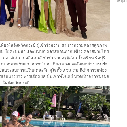
ตุล
่ยวในจังหวัดกระบี่ ผู้เข้าร่วมงาน สามารถร่วมคลาสสุขภาพ
ปแบบ โยคะบนน้ำ และบนบก คลาสสอนทำกับข้าว คลาสมวยไทย
าสเต้น เบลลี่แด๊นส์ ซาซ่า จากครูผู้สอน โรงเรียน รัมปุรี
และสปอนเซอร์ทและคลาสโยคะเสียงเพลงยอดนิยมอย่าง Inside
ันประสบการณ์ในแต่ละวัน จุใจทั้ง 3 วัน รวมถึงกิจกรรมท่อง
่ ด้วยเรือหางยาว พายเรือคยัค ปีนเขาที่ไร่เลย์ นวดเท้าจากชมรมส
าในจังหวัดกระบี่