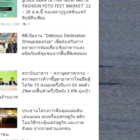
‘FASHION FOTO FEST MARKET’ 22
– 26 ส.ค.นี้ ขนเหล่ากูรูแฟชั่นแชร์
ทิปส์ดีๆเพียบ
าคม 22, 2563
0
พิธีเปิดงาน "Delicious Destination
ปักหมุดสุดอร่อย" เพื่อส่งเสริมการ
ตลาดการท่องเที่ยวเชิงอาหารและ
ผลิตภัณฑ์ชุมชนจากพื้นที่พิเศษของ
สถาบันอาหาร – สภาอุตสาหกรรม –
สภาหอการค้าฯชี้อุตฯอาหารไทยฮึดสู้
โควิด-19 ส่งออกครึ่งปีแรก 63 หดตัว
2%คาดฟื้นตัวครึ่งปีหลัง 3.6% มุ่งเป้า
านล้านบาท
ประธานโครงการคืนคุณแผ่นดิน
เสนอแผน ยกเครื่องเศรษฐกิจ พลิก
โฉมวิธีกระตุ้นเศรษฐกิจ และภาค
สังคม จากภาคส่วนเอกชน
ชาชน