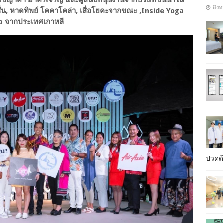
สิงห
ชั่น, หาดทิพย์ โคคาโคล่า, เสื่อโยคะจากขณะ ,Inside Yoga
la จากประเทศเกาหลี
ปวดด้