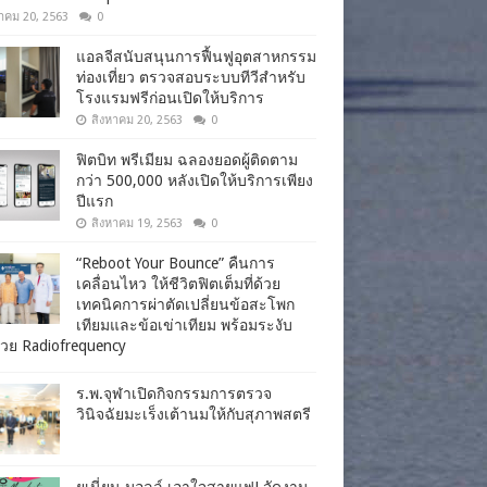
าคม 20, 2563
0
แอลจีสนับสนุนการฟื้นฟูอุตสาหกรรม
ท่องเที่ยว ตรวจสอบระบบทีวีสำหรับ
โรงแรมฟรีก่อนเปิดให้บริการ
สิงหาคม 20, 2563
0
ฟิตบิท พรีเมียม ฉลองยอดผู้ติดตาม
กว่า 500,000 หลังเปิดให้บริการเพียง
ปีแรก
สิงหาคม 19, 2563
0
“Reboot Your Bounce” คืนการ
เคลื่อนไหว ให้ชีวิตฟิตเต็มที่ด้วย
เทคนิคการผ่าตัดเปลี่ยนข้อสะโพก
เทียมและข้อเข่าเทียม พร้อมระงับ
วย Radiofrequency
ร.พ.จุฬาเปิดกิจกรรมการตรวจ
วินิจฉัยมะเร็งเต้านมให้กับสุภาพสตรี
ยูเนี่ยน มอลล์ เอาใจสายแฟ! จัดงาน