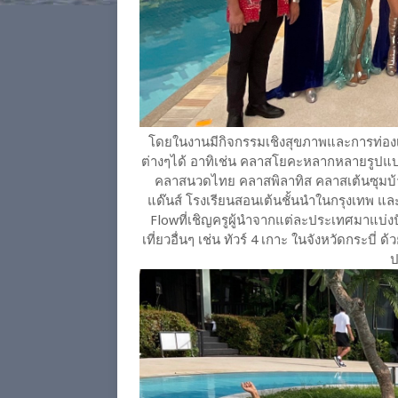
โดยในงานมีกิจกรรมเชิงสุขภาพและการท่องเที
ต่างๆได้ อาทิเช่น คลาสโยคะหลากหลายรู
คลาสนวดไทย คลาสพิลาทิส คลาสเต้นซุมบ้า คล
แด๊นส์ โรงเรียนสอนเต้นชั้นนำในกรุงเทพ 
Flowที่เชิญครูผู้นำจากแต่ละประเทศมาแบ่งป
เที่ยวอื่นๆ เช่น ทัวร์ 4 เกาะ ในจังหวัดกระบี
ป