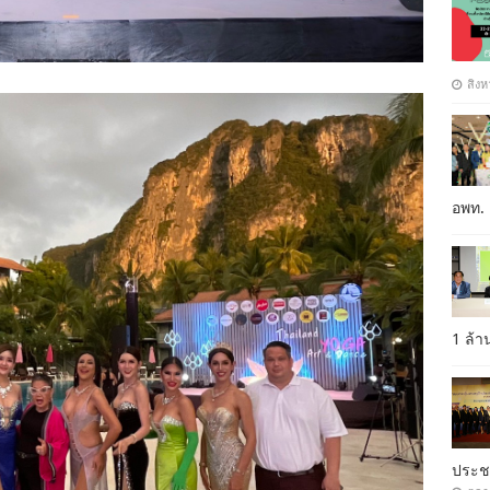
สิงห
อพท.
1 ล้
ประ