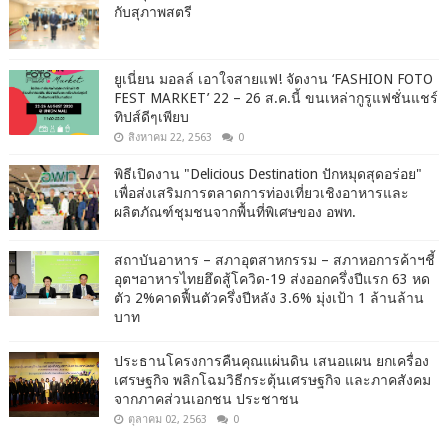
กับสุภาพสตรี
ยูเนี่ยน มอลล์ เอาใจสายแฟ! จัดงาน ‘FASHION FOTO
FEST MARKET’ 22 – 26 ส.ค.นี้ ขนเหล่ากูรูแฟชั่นแชร์
ทิปส์ดีๆเพียบ
สิงหาคม 22, 2563
0
พิธีเปิดงาน "Delicious Destination ปักหมุดสุดอร่อย"
เพื่อส่งเสริมการตลาดการท่องเที่ยวเชิงอาหารและ
ผลิตภัณฑ์ชุมชนจากพื้นที่พิเศษของ อพท.
สถาบันอาหาร – สภาอุตสาหกรรม – สภาหอการค้าฯชี้
อุตฯอาหารไทยฮึดสู้โควิด-19 ส่งออกครึ่งปีแรก 63 หด
ตัว 2%คาดฟื้นตัวครึ่งปีหลัง 3.6% มุ่งเป้า 1 ล้านล้าน
บาท
ประธานโครงการคืนคุณแผ่นดิน เสนอแผน ยกเครื่อง
เศรษฐกิจ พลิกโฉมวิธีกระตุ้นเศรษฐกิจ และภาคสังคม
จากภาคส่วนเอกชน ประชาชน
ตุลาคม 02, 2563
0