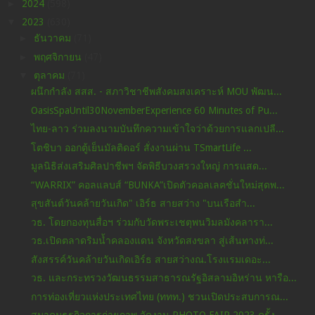
►
2024
(598)
▼
2023
(630)
►
ธันวาคม
(71)
►
พฤศจิกายน
(47)
▼
ตุลาคม
(71)
ผนึกกำลัง สสส. - สภาวิชาชีพสังคมสงเคราะห์ MOU พัฒน...
OasisSpaUntil30NovemberExperience 60 Minutes of Pu...
ไทย-ลาว ร่วมลงนามบันทึกความเข้าใจว่าด้วยการแลกเปลี...
โตชิบา ออกตู้เย็นมัลติดอร์ สั่งงานผ่าน TSmartLife ...
มูลนิธิส่งเสริมศิลปาชีพฯ จัดพิธีบวงสรวงใหญ่ การแสด...
“WARRIX” คอลแลบส์ “BUNKA”เปิดตัวคอลเลคชั่นใหม่สุดพ...
สุขสันต์วันคล้ายวันเกิด" เอิร์ธ สายสว่าง "บนเรือสำ...
วธ. โดยกองทุนสื่อฯ ร่วมกับวัดพระเชตุพนวิมลมังคลารา...
วธ.เปิดตลาดริมน้ำคลองแดน จังหวัดสงขลา สู่เส้นทางท่...
สังสรรค์วันคล้ายวันเกิดเอิร์ธ สายสว่างณ.โรงแรมเดอะ...
วธ. และกระทรวงวัฒนธรรมสาธารณรัฐอิสลามอิหร่าน หารือ...
การท่องเที่ยวแห่งประเทศไทย (ททท.) ชวนเปิดประสบการณ...