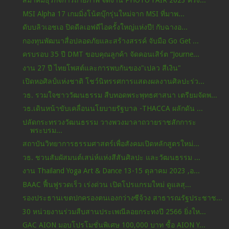
สมาคมธุรกิจการถ่ายภาพ จัดงาน PHOTO FAIR 2023 ครั้ง...
MSI Alpha 17 เกมมิ่งโน้ตบุ๊กรุ่นใหม่จาก MSI ที่มาพ...
ดับบลิวเอชเอ ปิดดีลเอฟดีไอครั้งใหญ่แห่งปี! กับฉางอ...
กองทุนพัฒนาสื่อปลอดภัยและสร้างสรรค์ จับมือ Go Get ...
ครบรอบ 35 ปี DMT ขอบคุณลูกค้า จัดคอนเสิร์ต “Journe...
งาน 27 ปี ไทยโพสต์และการพบกันของ"เปลว สีเงิน"
เปิดหอศิลป์แห่งชาติ โชว์นิทรรศการแสดงผลงานศิลปะร่ว...
วธ. รวมใจชาววัฒนธรรม สืบทอดพระพุทธศาสนา เตรียมจัดพ...
วธ.เดินหน้าขับเคลื่อนนโยบายรัฐบาล -THACCA ผลักดัน ...
ปลัดกระทรวงวัฒนธรรม วางพวงมาลาถวายราชสักการะ
พระบรม...
สถาบันวิทยาการธรรมศาสตร์เพื่อสังคมเปิดหลักสูตรใหม่...
วธ. ชวนสัมผัสมนต์เสน่ห์แห่งสีสันศิลปะ และวัฒนธรรม ...
งาน Thailand Yoga Art & Dance 13-15 ตุลาคม 2023 ,อ...
BAAC ฟื้นฟูรวดเร็ว เร่งด่วน เปิดโปรแกรมใหม่ ดูแลสุ...
รองประธานเขตปกครองตนเองกว่างซีจ้วง สาธารณรัฐประชาช...
30 หน่วยงานร่วมสืบสานประเพณีลอยกระทงปี 2566 ยิ่งให...
GAC AION มอบโปรโมชั่นพิเศษ 100,000 บาท ซื้อ AION Y...