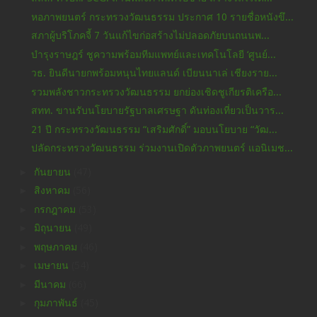
หอภาพยนตร์ กระทรวงวัฒนธรรม ประกาศ 10 รายชื่อหนังขึ...
สภาผู้บริโภคจี้ 7 วันแก้ไขก่อสร้างไม่ปลอดภัยบนถนนพ...
บำรุงราษฎร์ ชูความพร้อมทีมแพทย์และเทคโนโลยี ‘ศูนย์...
วธ. ยินดีนายกพร้อมหนุนไทยแลนด์ เบียนนาเล่ เชียงราย...
รวมพลังชาวกระทรวงวัฒนธรรม ยกย่องเชิดชูเกียรติเครือ...
สทท. ขานรับนโยบายรัฐบาลเศรษฐา ดันท่องเที่ยวเป็นวาร...
21 ปี กระทรวงวัฒนธรรม “เสริมศักดิ์” มอบนโยบาย “วัฒ...
ปลัดกระทรวงวัฒนธรรม ร่วมงานเปิดตัวภาพยนตร์ แอนิเมช...
►
กันยายน
(47)
►
สิงหาคม
(56)
►
กรกฎาคม
(53)
►
มิถุนายน
(49)
►
พฤษภาคม
(46)
►
เมษายน
(54)
►
มีนาคม
(66)
►
กุมภาพันธ์
(45)