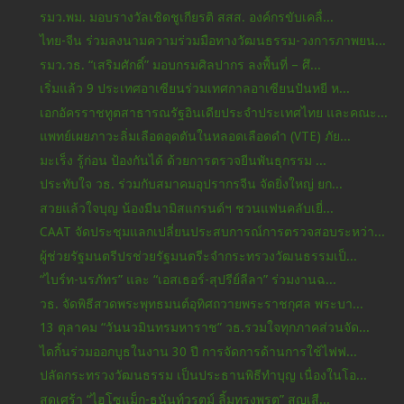
รมว.พม. มอบรางวัลเชิดชูเกียรติ สสส. องค์กรขับเคลื่...
ไทย-จีน ร่วมลงนามความร่วมมือทางวัฒนธรรม-วงการภาพยน...
รมว.วธ. “เสริมศักดิ์” มอบกรมศิลปากร ลงพื้นที่ – ศึ...
เริ่มแล้ว 9 ประเทศอาเซียนร่วมเทศกาลอาเซียนปันหยี ห...
เอกอัครราชทูตสาธารณรัฐอินเดียประจำประเทศไทย และคณะ...
แพทย์เผยภาวะลิ่มเลือดอุดตันในหลอดเลือดดำ (VTE) ภัย...
มะเร็ง รู้ก่อน ป้องกันได้ ด้วยการตรวจยีนพันธุกรรม ...
ประทับใจ วธ. ร่วมกับสมาคมอุปรากรจีน จัดยิ่งใหญ่ ยก...
สวยแล้วใจบุญ​ น้องมีนามิสแกรนด์​ฯ​ ชวนแฟน​คลับเยี่...
CAAT จัดประชุมแลกเปลี่ยนประสบการณ์การตรวจสอบระหว่า...
ผู้ช่วยรัฐมนตรีปรช่วยรัฐมนตรีะจำกระทรวงวัฒนธรรมเป็...
“ไบร์ท-นรภัทร” และ “เอสเธอร์-สุปรีย์ลีลา” ร่วมงานฉ...
วธ. จัดพิธีสวดพระพุทธมนต์อุทิศถวายพระราชกุศล พระบา...
13 ตุลาคม “วันนวมินทรมหาราช” วธ.รวมใจทุกภาคส่วนจัด...
ไดกิ้นร่วมออกบูธในงาน 30 ปี การจัดการด้านการใช้ไฟฟ...
ปลัดกระทรวงวัฒนธรรม เป็นประธานพิธีทำบุญ เนื่องในโอ...
สุดเศร้า “ไฮโซแม็ก-ธนันท์วรุตม์ ลิ้มทรงพรต” สูญเสี...