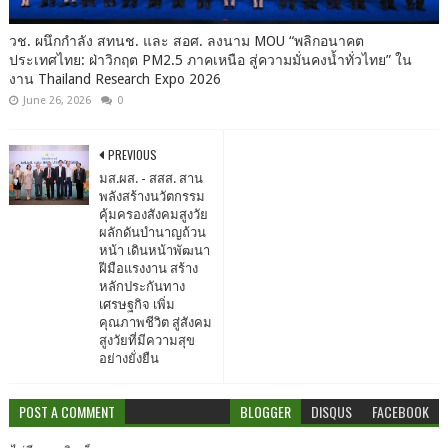
วช. ผนึกกำลัง สทนช. และ สอศ. ลงนาม MOU “พลิกอนาคต
ประเทศไทย: ฝ่าวิกฤต PM2.5 ภาคเหนือ สู่ความมั่นคงน้ำทั่วไทย” ใน
งาน Thailand Research Expo 2026
June 26, 2026
0
PREVIOUS
มส.ผส. - สสส. สาน
พลังสร้างนวัตกรรม
คุ้มครองสังคมสูงวัย
ผลักดันบำนาญถ้วน
หน้า เดินหน้าพัฒนา
ฝีมือแรงงาน สร้าง
หลักประกันทาง
เศรษฐกิจ เพิ่ม
คุณภาพชีวิต สู่สังคม
สูงวัยที่มีความสุข
อย่างยั่งยืน
POST A COMMENT
BLOGGER
DISQUS
FACEBOOK