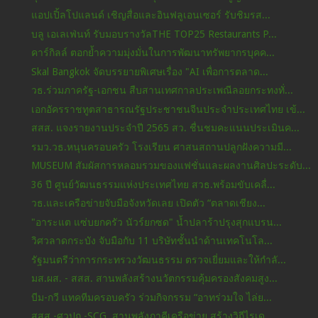
แอปเปิ้ลโปแลนด์ เชิญสื่อและอินฟลูเอนเซอร์ รับชิมรส...
บลู เอเลเฟ่นท์ รับมอบรางวัลTHE TOP25 Restaurants P...
คาร์กิลล์ ตอกย้ำความมุ่งมั่นในการพัฒนาทรัพยากรบุคค...
Skal Bangkok จัดบรรยายพิเศษเรื่อง "AI เพื่อการตลาด...
วธ.ร่วมภาครัฐ-เอกชน สืบสานเทศกาลประเพณีลอยกระทงทั่...
เอกอัครราชทูตสาธารณรัฐประชาชนจีนประจำประเทศไทย เข้...
สสส. แจงรายงานประจำปี 2565 สว. ชื่นชมคะแนนประเมินค...
รมว.วธ.หนุนครอบครัว โรงเรียน ศาสนสถานปลูกฝังความมี...
MUSEUM สัมผัสการหลอมรวมของแฟชั่นและผลงานศิลปะระดับ...
36 ปี ศูนย์วัฒนธรรมแห่งประเทศไทย สวธ.พร้อมขับเคลื่...
วธ.และเครือข่ายจับมือจังหวัดเลย เปิดตัว “ตลาดเชียง...
"อาระแต แซ่บยกครัว นัวร์ยกซด" น้ำปลาร้าปรุงสุกแบรน...
วิศวลาดกระบัง จับมือกับ 11 บริษัทชั้นนำด้านเทคโนโล...
รัฐมนตรีว่าการกระทรวงวัฒนธรรม ตรวจเยี่ยมและให้กำลั...
มส.ผส. - สสส. สานพลังสร้างนวัตกรรมคุ้มครองสังคมสูง...
บีม-กวี แทคทีมครอบครัว ร่วมกิจกรรม “อาทร่วมใจ ไล่ย...
สสส.-ศวปถ.-SCG. สานพลังภาคีเครือข่าย สร้างวิถีไรเด...