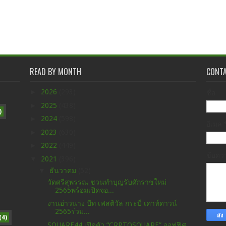
READ BY MONTH
CONT
►
2026
(293)
ชื่อ
►
2025
(438)
)
►
2024
(598)
อีเมล
►
2023
(630)
►
2022
(449)
ข้อค
▼
2021
(396)
▼
ธันวาคม
(52)
วัดศรีสุพรรณ ชวนทำบุญรับศักราชใหม่
2565พร้อมเปิดจอ...
งานอ่าวนาง บีท เฟสติวัล กระบี่ เคาท์ดาวน์
2565ร่วม...
(4)
SQUARE44 เปิดตัว “CRPTOSQUARE” ออฟฟิศ