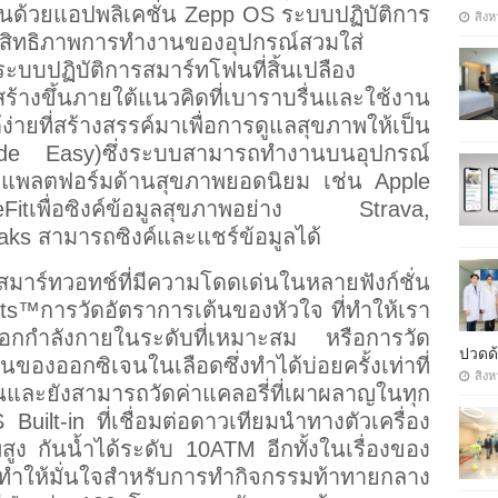
นด้วยแอปพลิเคชั่น Zepp OS ระบบปฏิบัติการ
สิงห
ประสิทธิภาพการทำงานของอุปกรณ์สวมใส่
บบปฏิบัติการสมาร์ทโฟนที่สิ้นเปลือง
สร้างขึ้นภายใต้แนวคิดที่เบาราบรื่นและใช้งาน
ง่ายที่สร้างสรรค์มาเพื่อการดูแลสุขภาพให้เป็น
de Easy)ซึ่งระบบสามารถทำงานบนอุปกรณ์
ับแพลตฟอร์มด้านสุขภาพยอดนิยม เช่น Apple
่อซิงค์ข้อมูลสุขภาพอย่าง Strava,
ks สามารถซิงค์และแชร์ข้อมูลได้
มาร์ทวอทช์ที่มีความโดดเด่นในหลายฟังก์ชั่น
ts™การวัดอัตราการเต้นของหัวใจ ที่ทำให้เรา
กำลังกายในระดับที่เหมาะสม หรือการวัด
ปวดด้
องออกซิเจนในเลือดซึ่งทำได้บ่อยครั้งเท่าที่
สิงห
ขึ้นและยังสามารถวัดค่าแคลอรี่ที่เผาผลาญในทุก
ilt-in ที่เชื่อมต่อดาวเทียมนำทางตัวเครื่อง
กันน้ำได้ระดับ 10ATM อีกทั้งในเรื่องของ
 ทำให้มั่นใจสำหรับการทำกิจกรรมท้าทายกลาง