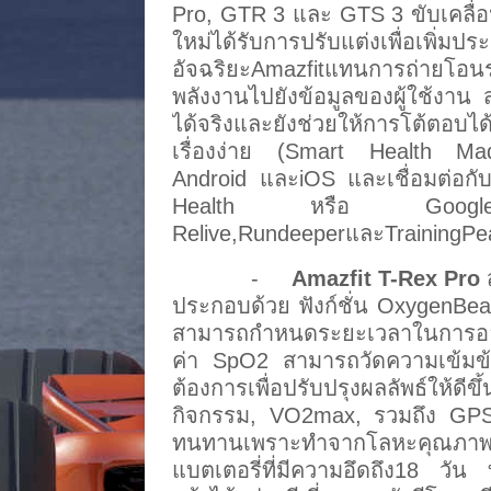
Pro, GTR 3 และ GTS 3 ขับเคลื่อ
ใหม่ได้รับการปรับแต่งเพื่อเพิ่ม
อัจฉริยะAmazfitแทนการถ่ายโอนระ
พลังงานไปยังข้อมูลของผู้ใช้งาน 
ได้จริงและยังช่วยให้การโต้ตอบได้
เรื่องง่าย (Smart Health Ma
Android และiOS และเชื่อมต่อก
Health หรือ GoogleFitเพื
Relive,RundeeperและTrainingPea
-
Amazfit T-Rex Pro
ส
ประกอบด้วย ฟังก์ชั่น OxygenBea
สามารถกำหนดระยะเวลาในการออก
ค่า SpO2 สามารถวัดความเข้มข้นข
ต้องการเพื่อปรับปรุงผลลัพธ์ให้ดี
กิจกรรม, VO2max, รวมถึง GPS Bu
ทนทานเพราะทำจากโลหะคุณภาพสูง 
แบตเตอรี่ที่มีความอึดถึง18 วัน