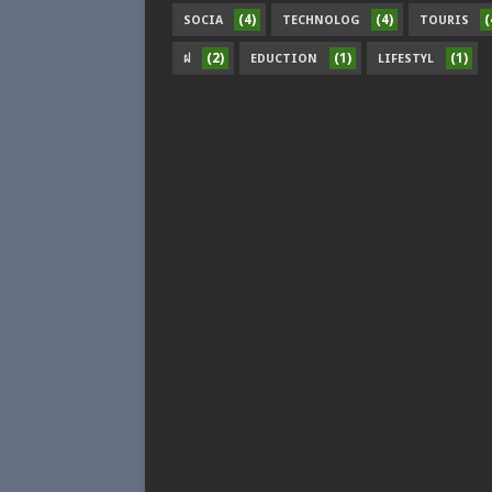
(4)
(4)
(
SOCIA
TECHNOLOG
TOURIS
(2)
(1)
(1)
ฝ
EDUCTION
LIFESTYL