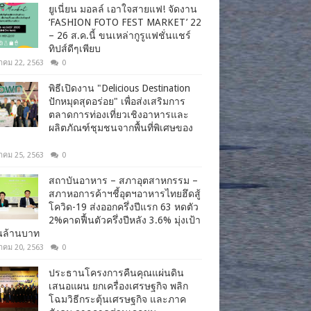
ยูเนี่ยน มอลล์ เอาใจสายแฟ! จัดงาน
‘FASHION FOTO FEST MARKET’ 22
– 26 ส.ค.นี้ ขนเหล่ากูรูแฟชั่นแชร์
ทิปส์ดีๆเพียบ
าคม 22, 2563
0
พิธีเปิดงาน "Delicious Destination
ปักหมุดสุดอร่อย" เพื่อส่งเสริมการ
ตลาดการท่องเที่ยวเชิงอาหารและ
ผลิตภัณฑ์ชุมชนจากพื้นที่พิเศษของ
าคม 25, 2563
0
สถาบันอาหาร – สภาอุตสาหกรรม –
สภาหอการค้าฯชี้อุตฯอาหารไทยฮึดสู้
โควิด-19 ส่งออกครึ่งปีแรก 63 หดตัว
2%คาดฟื้นตัวครึ่งปีหลัง 3.6% มุ่งเป้า
านล้านบาท
าคม 20, 2563
0
ประธานโครงการคืนคุณแผ่นดิน
เสนอแผน ยกเครื่องเศรษฐกิจ พลิก
โฉมวิธีกระตุ้นเศรษฐกิจ และภาค