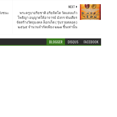
NEXT
ชิงชนะ
พระครูบาอริยชาติ อริยจิตโต วัดแสงแก้ว
โพธิญา อนุญาตให้อาจารย์ มังกร พันเศียร
จัดสร้างวัตถุมงคล ล็อกเก็ต ( รุ่นรวยตลอด )
๒๕๖๕ จำนวนจำกัดเพียง ๒๒๗ ชิ้นเท่านั้น
BLOGGER
DISQUS
FACEBOOK