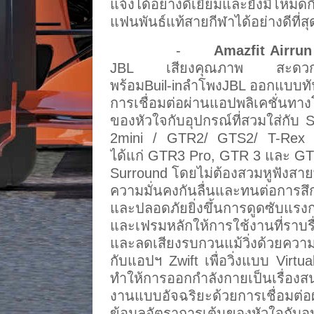
แจ้งได้อย่างดีเยี่ยมและยังมีโห
แฟนพันธ์แท้สายกีฬาได้อย่างดีที่สุ
-
Amazfit Airrun
JBL เสียงคุณภาพ สะดวกพับเก็
พร้อมBuil-inลำโพงJBL ออกแบบทัน
การเชื่อมต่อผ่านแอปพลิเคชั่นทาง
ของหัวใจกับอุปกรณ์ที่สวมใส่กับ
2mini / GTR2/ GTS2/ T-Rex
ได้แก่
GTR3 Pro, GTR 3 และ GTS 
Surround โดยไม่ต้องสวมหูฟังสายพาน
ความมั่นคงกันลื่นและทนต่อการสึ
และปลอดภัยยิ่งขึ้นการดูดซับแรงก
และเฟรมหลักให้การใช้งานที่ราบรื่
และลดเสียงรบกวนแม้วิ่งด้วยความเ
กับแอปฯ Zwift เพื่อวิ่งแบบ Virtua
ทำให้การออกกำลังกายเป็นเรื่องส
งานแบบอัจฉริยะด้วยการเชื่อมต่อผ
ข้อมูลอัตราการเต้นของหัวใจกับอุ