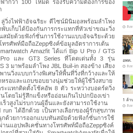
มดกีฬากว่า 100 โหมด รองรับความต้องการของ
ด
ลู่วิ่งไฟฟ้าอัจฉริยะ ดีไซน์มินิมอลพร้อมลำโพง
สิงห
บได้ป้องกันการกระแทกที่หัวเข่าขณะวิ่ง
สมัยด้วยฟังก์ชั่นการใช้งานแบบอัจฉริยะด้วย
โทรศัพท์มือถือZeppซิงค์ข้อมูลอัตราการเต้น
 Smartwatch Amazfit ได้แก่ Bip U Pro / GTS
 Pro และ
GT3 Series ที่
โดดเด่นทั้ง 3 รุ่น
อพท.
3 มาพร้อมลำโพง JBL Buil-in สองข้าง เสียง
สิงห
วิ่งแบบกว้างพิเศษให้พื้นที่วิ่งที่กว้างและให้
กหรอและแถบขอบยางนุ่มช่วยให้ผู้ใช้วิ่งสบาย
ระแทกติดตั้งโช้คอัพ 8 ตัว ระหว่างบอดร์ดวิ่ง
นโดยไม่รู้สึกแข็งหรืออ่อนเกินไปปกป้องเข่า
1 ล้
ร็วสูงไม่รบกวนผู้อื่นและยังสามารถใช้งาน
สิงห
l run ได้อีกด้วย เป็นทางเลือกของผู้รักสุขภาพ
นุกด้วยการออกแบบทันสมัยด้วยฟังก์ชั่นการใช้
่านแอปพลิเคชั่นทางโทรศัพท์มือถือZeppซิงค์
ปกรณ์ที่สวมใส่กับ SmartwatchAmazfitเพื่อให้