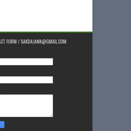
ACT FORM / SAKDAJANK@GMAIL.COM
*
วาม
*