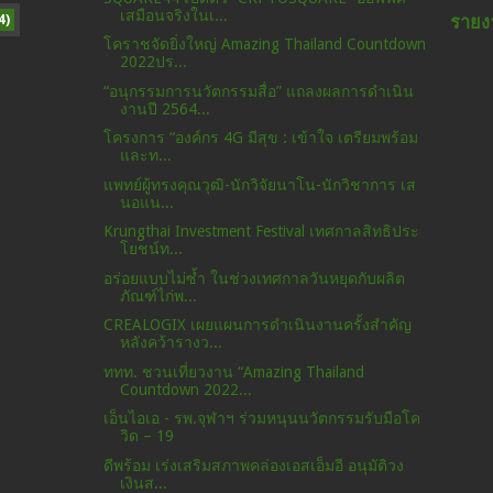
เสมือนจริงในเ...
4)
รายง
โคราชจัดยิ่งใหญ่ Amazing Thailand Countdown
2022ปร...
“อนุกรรมการนวัตกรรมสื่อ” แถลงผลการดำเนิน
งานปี 2564...
โครงการ “องค์กร 4G มีสุข : เข้าใจ เตรียมพร้อม
และท...
แพทย์ผู้ทรงคุณวุฒิ-นักวิจัยนาโน-นักวิชาการ เส
นอแน...
Krungthai Investment Festival เทศกาลสิทธิประ
โยชน์ท...
อร่อยแบบไม่ซ้ำ ในช่วงเทศกาลวันหยุดกับผลิต
ภัณฑ์ไก่พ...
CREALOGIX เผยแผนการดำเนินงานครั้งสำคัญ
หลังคว้ารางว...
ททท. ชวนเที่ยวงาน “Amazing Thailand
Countdown 2022...
เอ็นไอเอ - รพ.จุฬาฯ ร่วมหนุนนวัตกรรมรับมือโค
วิด – 19
ดีพร้อม เร่งเสริมสภาพคล่องเอสเอ็มอี อนุมัติวง
เงินส...