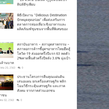
ทิปส์ดีๆเพียบ
พิธีเปิดงาน "Delicious Destination
ปักหมุดสุดอร่อย" เพื่อส่งเสริมการ
ตลาดการท่องเที่ยวเชิงอาหารและ
ผลิตภัณฑ์ชุมชนจากพื้นที่พิเศษของ
สถาบันอาหาร – สภาอุตสาหกรรม –
สภาหอการค้าฯชี้อุตฯอาหารไทยฮึดสู้
โควิด-19 ส่งออกครึ่งปีแรก 63 หดตัว
2%คาดฟื้นตัวครึ่งปีหลัง 3.6% มุ่งเป้า
านล้านบาท
าคม 20, 2563
0
ประธานโครงการคืนคุณแผ่นดิน
เสนอแผน ยกเครื่องเศรษฐกิจ พลิก
โฉมวิธีกระตุ้นเศรษฐกิจ และภาค
สังคม จากภาคส่วนเอกชน
ชาชน
าคม 02, 2563
0