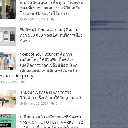
แอลจีสนับสนุนการฟื้นฟูอุตสาหกรรม
ท่องเที่ยว ตรวจสอบระบบทีวีสำหรับ
โรงแรมฟรีก่อนเปิดให้บริการ
สิงหาคม 20, 2563
0
ฟิตบิท พรีเมียม ฉลองยอดผู้ติดตาม
กว่า 500,000 หลังเปิดให้บริการเพียง
ปีแรก
“Reboot Your Bounce” คืนการ
เคลื่อนไหว ให้ชีวิตฟิตเต็มที่ด้วย
เทคนิคการผ่าตัดเปลี่ยนข้อสะโพก
เทียมและข้อเข่าเทียม พร้อมระงับ
วย Radiofrequency
าคม 22, 2563
0
ร.พ.จุฬาเปิดกิจกรรมการตรวจ
วินิจฉัยมะเร็งเต้านมให้กับสุภาพสตรี
สิงหาคม 22, 2563
0
ยูเนี่ยน มอลล์ เอาใจสายแฟ! จัดงาน
‘FASHION FOTO FEST MARKET’ 22
– 26 ส.ค.นี้ ขนเหล่ากูรูแฟชั่นแชร์