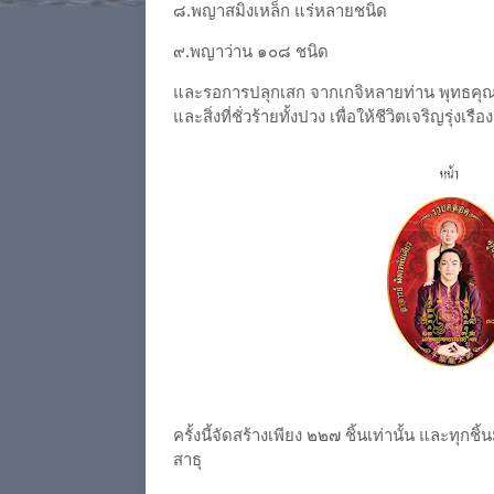
๘.พญาสมิงเหล็ก แร่หลายชนิด
๙.พญาว่าน ๑๐๘ ชนิด
และรอการปลุกเสก จากเกจิหลายท่าน พุทธคุณ 
และสิ่งที่ชั่วร้ายทั้งปวง เพื่อให้ชีวิตเจริญรุ่งเร
ครั้งนี้จัดสร้างเพียง ๒๒๗ ชิ้นเท่านั้น และทุ
สาธุ