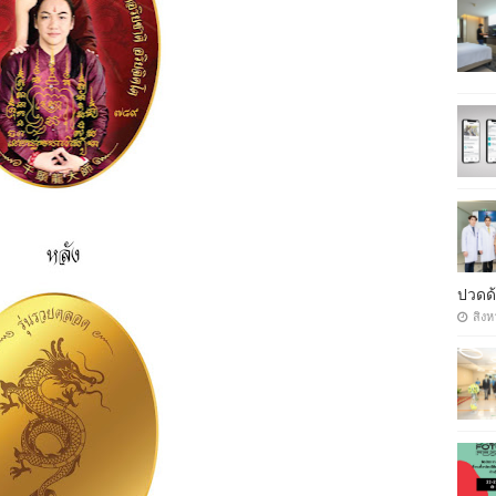
ปวดด้
สิงห