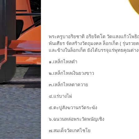
พระครูบาอริยชาติ อริยจิตโต วัดแสงแก้วโพธิ
พันเศียร จัดสร้างวัตถุมงคล ล็อกเก็ต ( รุ่นรวย
และข้างในล็อกเก็ต ยังได้บรรจุแร่พุทธคุณต่างๆ อั
๑.เหล็กไหลดำ
๒.เหล็กไหลเงินยวงขาว
๓.เหล็กไหลตาควาย
๔.แร่บางไผ่
๕.ตะปูสังฆวานรวัดระฆัง
๖.ฉนวนหล่อพระวัดพนัญเชิง
๗.สมเด็จวัดเกศไชโย