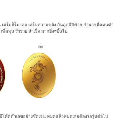
เสริมสิริมงคล เสริมความขลัง กันภูตผีปีศาจ อำนาจมืดมนดำ
ือง เพิ่มพูน ร่ำรวย สำเร็จ มากยิ่งๆขึ้นไป
กชิ้นมีโค้ดตัวเลขอย่างชัดเจน หมดแล้วหมดเลยต้องรอรุ่นต่อไป