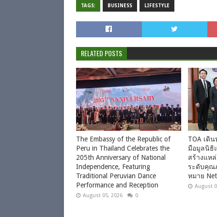
TAGS:
BUSINESS
LIFESTYLE
RELATED POSTS
The Embassy of the Republic of
TOA เดินห
Peru in Thailand Celebrates the
มือมูลนิธิ
205th Anniversary of National
สร้างแหล
Independence, Featuring
ระดับคุณภ
Traditional Peruvian Dance
หมาย Net
Performance and Reception
August 0
August 05, 2026
0