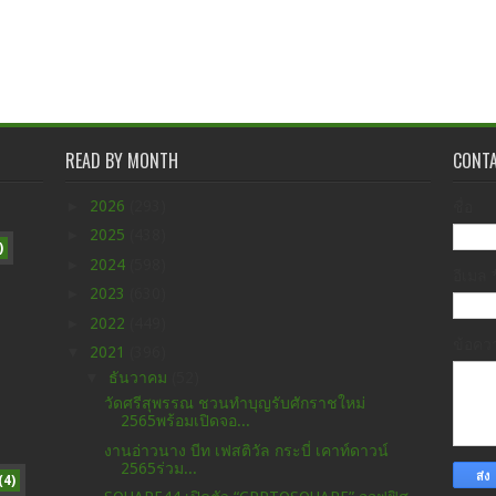
READ BY MONTH
CONT
►
2026
(293)
ชื่อ
►
2025
(438)
)
►
2024
(598)
อีเมล
►
2023
(630)
►
2022
(449)
ข้อค
▼
2021
(396)
▼
ธันวาคม
(52)
วัดศรีสุพรรณ ชวนทำบุญรับศักราชใหม่
2565พร้อมเปิดจอ...
งานอ่าวนาง บีท เฟสติวัล กระบี่ เคาท์ดาวน์
2565ร่วม...
(4)