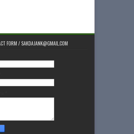
ACT FORM / SAKDAJANK@GMAIL.COM
*
วาม
*