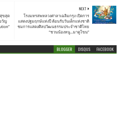
NEXT
ุขสุด
โรงมหรสพหลวงศาลาเฉลิมกรุง เปิดการ
ขวัญ
แสดงปฐมฤกษ์แห่งปี ต้อนรับวันเด็กแห่งชาติ
ution”
ชมการแสดงศิลปวัฒนธรรมประจำชาติไทย
“ชวนน้องหนู...มาดูโขน”
BLOGGER
DISQUS
FACEBOOK