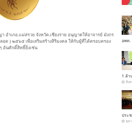
ญา อำเภอ.แม่สรวย จังหวัด.เชียงราย อนุญาตให้อาจารย์ มังกร
อพท.
ตลอด ) ๒๕๖๕ เพื่อเสริมสร้างสิริมงคล ให้กับผู้ที่ได้ครอบครอง
นศักดิ์สิทธิ์ยิ่งเช่น
1 ล้
สิงห
ประ
ตุล