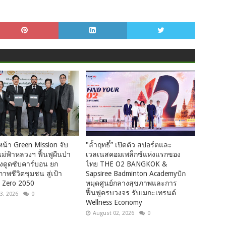
น้า Green Mission จับ
"ล้ำฤทธิ์” เปิดตัว สปอร์ตและ
แม่ฟ้าหลวงฯ ฟื้นฟูผืนป่า
เวลเนสคอมเพล็กซ์แห่งแรกของ
่งดูดซับคาร์บอน ยก
ไทย THE O2 BANGKOK &
าพชีวิตชุมชน สู่เป้า
Sapsiree Badminton Academyปัก
 Zero 2050
หมุดศูนย์กลางสุขภาพและการ
ฟื้นฟูครบวงจร รับเมกะเทรนด์
3, 2026
0
Wellness Economy
August 02, 2026
0