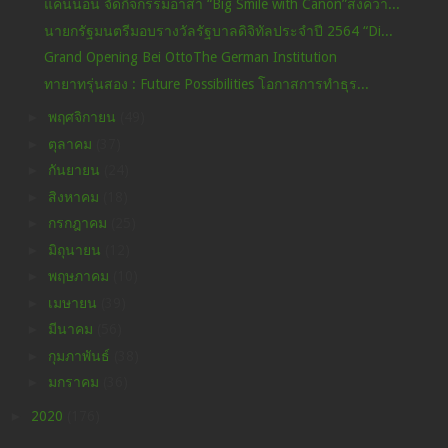
แคนนอน จัดกิจกรรมอาสา “Big Smile with Canon”ส่งควา...
นายกรัฐมนตรีมอบรางวัลรัฐบาลดิจิทัลประจำปี 2564 “Di...
Grand Opening Bei OttoThe German Institution
ทายาทรุ่นสอง : Future Possibilities โอกาสการทำธุร...
►
พฤศจิกายน
(49)
►
ตุลาคม
(37)
►
กันยายน
(24)
►
สิงหาคม
(18)
►
กรกฎาคม
(25)
►
มิถุนายน
(12)
►
พฤษภาคม
(10)
►
เมษายน
(39)
►
มีนาคม
(56)
►
กุมภาพันธ์
(38)
►
มกราคม
(36)
►
2020
(176)