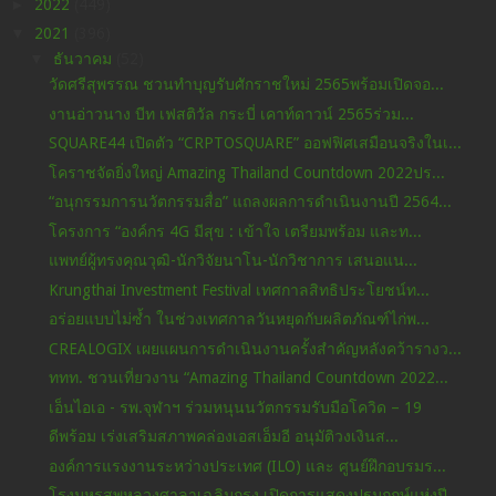
►
2022
(449)
▼
2021
(396)
▼
ธันวาคม
(52)
วัดศรีสุพรรณ ชวนทำบุญรับศักราชใหม่ 2565พร้อมเปิดจอ...
งานอ่าวนาง บีท เฟสติวัล กระบี่ เคาท์ดาวน์ 2565ร่วม...
SQUARE44 เปิดตัว “CRPTOSQUARE” ออฟฟิศเสมือนจริงในเ...
โคราชจัดยิ่งใหญ่ Amazing Thailand Countdown 2022ปร...
“อนุกรรมการนวัตกรรมสื่อ” แถลงผลการดำเนินงานปี 2564...
โครงการ “องค์กร 4G มีสุข : เข้าใจ เตรียมพร้อม และท...
แพทย์ผู้ทรงคุณวุฒิ-นักวิจัยนาโน-นักวิชาการ เสนอแน...
Krungthai Investment Festival เทศกาลสิทธิประโยชน์ท...
อร่อยแบบไม่ซ้ำ ในช่วงเทศกาลวันหยุดกับผลิตภัณฑ์ไก่พ...
CREALOGIX เผยแผนการดำเนินงานครั้งสำคัญหลังคว้ารางว...
ททท. ชวนเที่ยวงาน “Amazing Thailand Countdown 2022...
เอ็นไอเอ - รพ.จุฬาฯ ร่วมหนุนนวัตกรรมรับมือโควิด – 19
ดีพร้อม เร่งเสริมสภาพคล่องเอสเอ็มอี อนุมัติวงเงินส...
องค์การแรงงานระหว่างประเทศ (ILO) และ ศูนย์ฝึกอบรมร...
โรงมหรสพหลวงศาลาเฉลิมกรุง เปิดการแสดงปฐมฤกษ์แห่งปี...