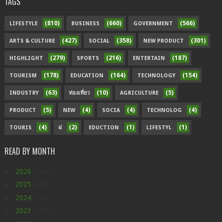
TAGS
(810)
(660)
(566)
LIFESTYLE
BUSINESS
GOVERNMENT
(427)
(358)
(301)
ARTS & CULTURE
SOCIAL
NEW PRODUCT
(279)
(216)
(187)
HIGHLIGHT
SPORTS
ENTERTAIN
(178)
(164)
(154)
TOURISM
EDUCATION
TECHNOLOGY
(63)
(10)
(5)
INDUSTRY
ท่องเที่ยว
AGRICULTURE
(5)
(4)
(4)
(4)
PRODUCT
NEW
SOCIA
TECHNOLOG
(4)
(2)
(1)
(1)
TOURIS
ฝ
EDUCTION
LIFESTYL
READ BY MONTH
►
2026
(296)
►
2025
(438)
►
2024
(598)
►
2023
(630)