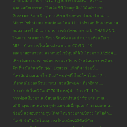
เดอะ มอลล์จับมือ TOTO ปฏิวัติการใช้ห้องน ้้้ำหวังย...
ฟุตบอลลีกเยาวชน “โอเอ็นซีบี ไทยยูธลีก” ได้อย่างสวย...
Green me Farm Stay ท่องเที่ยวเชิงเกษตร อำเภอปากช่อ...
Mister Robot เผยแคมเปญคนโสด 11.11 ทำยอดเกินคาดหมาย...
บมจ.เออาร์ไอพี และ ม.หอการค้าไทยมอบรางวัล THAILAND...
โรงแรมเรเนซองส์ พัทยา รีสอร์ท แอนด์ สปาขอต้อนรับเช...
MIS – C อาการในเด็กหลังหายจาก COVID - 19
ยอดขายอาหารทะเลจากนอร์เวย์ทุบสถิติในไตรมาส 3/2564 ...
เที่ยววัดพระนารายณ์มหาราชวรวิหาร จังหวัดนครราชสีมา...
จัดเต็ม มันส์สุดขีด!“J&T Express” แท็กทีม “ช้อปปี้...
“ไทรอัมพ์ มอเตอร์ไซเคิลส์” ขนทัพบิ๊กไบค์โชว์โฉม 12...
เที่ยวต่อไม่รอแล้วนะ “utu” ชวนปักหมุด “เที่ยวอีสาน...
“ประกัยภัยไทยวิวัฒน์” 70 ปี แห่งผู้นำ “InsurTech”ก...
การท่องเที่ยวมาเลเซียขอเชิญทุกท่านเข้าร่วมเล่นเกมส...
คลินิกสุขภาพเพศ รพ.จุฬาลงกรณ์เพื่อบุคคลข้ามเพศแบบค...
ช้อปปี้ ส่งมอบความสุขให้คนไทยช่วงปลายปีควง โตโยต้า...
“ไอ.พี. วัน” พลิกโฉมสู่การเป็นองค์กรดิจิทัลที่ขับเ...