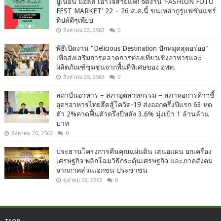
ยูเนี่ยน มอลล์ เอาใจสายแฟ! จัดงาน ‘FASHION FOTO
FEST MARKET’ 22 – 26 ส.ค.นี้ ขนเหล่ากูรูแฟชั่นแชร์
ทิปส์ดีๆเพียบ
สิงหาคม 22, 2563
0
พิธีเปิดงาน "Delicious Destination ปักหมุดสุดอร่อย"
เพื่อส่งเสริมการตลาดการท่องเที่ยวเชิงอาหารและ
ผลิตภัณฑ์ชุมชนจากพื้นที่พิเศษของ อพท.
สิงหาคม 25, 2563
0
สถาบันอาหาร – สภาอุตสาหกรรม – สภาหอการค้าฯชี้
อุตฯอาหารไทยฮึดสู้โควิด-19 ส่งออกครึ่งปีแรก 63 หด
ตัว 2%คาดฟื้นตัวครึ่งปีหลัง 3.6% มุ่งเป้า 1 ล้านล้าน
บาท
สิงหาคม 20, 2563
0
ประธานโครงการคืนคุณแผ่นดิน เสนอแผน ยกเครื่อง
เศรษฐกิจ พลิกโฉมวิธีกระตุ้นเศรษฐกิจ และภาคสังคม
จากภาคส่วนเอกชน ประชาชน
ตุลาคม 02, 2563
0