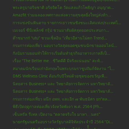
พระครูบาอริยชาติ อริยจิตโต วัดแสงแก้วโพธิญา อนุญาต...
Amazfit ร่วมฉลองเทศกาลแห่งความสุขสุดยิ่งใหญ่ส่งท้า...
การแข่งขันฟันดาบ รายการเยาวชนชิงชนะเลิศแห่งประเทศไ...
เมเจอร์ ซีนีเพล็กซ์ กรุ้ป ชวนมาสัมผัสสุดยอดประสบกา...
ต๊าชมาก!! “utu” ชวนเช็คอิน “เที่ยวอีสานไม่ตก Trend...
กรมการท่องเที่ยว มอบรางวัลสุดยอดชุมชนนักขายออนไลน์...
กังนัมรามยอนทำให้การเริ่มต้นทำธุรกิจอาหารเกาหลีเป็...
เรื่อง “The Better me…ชีวิตดีดี มีจริงแน่นอน” สะท้...
สมาคมนักเรียนเก่าอังกฤษในพระบรมราชูปถัมภ์จัดงาน "ไ...
DMS Wellness Clinic ต้อนรับปีใหม่ด้วยชุดของขวัญเพื...
นิตยสาร Business+ และ วิทยาลัยการจัดการ มหาวิทยาลั...
นิตยสาร Business+ และ วิทยาลัยการจัดการ มหาวิทยาลั...
กรมการท่องเที่ยว ผนึก อพท. และอีก ๗ พันธมิตร ยก“ตล...
พิธีเปิดฤดูกาลท่องเที่ยวจังหวัดพังงา พ.ศ. 2564 (Ph...
เซ็นทรัล รีเทล เปิดงาน “ตลาดจริงใจ มาหา…นคร”
นายกรัฐมนตรีมอบรางวัลรัฐบาลดิจิทัลประจำปี 2564 “Di...