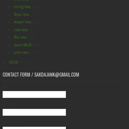
►
กรกฎาคม
(25)
►
มิถุนายน
(12)
►
พฤษภาคม
(10)
►
เมษายน
(39)
►
มีนาคม
(56)
►
กุมภาพันธ์
(38)
►
มกราคม
(36)
►
2020
(176)
CONTACT FORM / SAKDAJANK@GMAIL.COM
ชื่อ
อีเมล
*
ข้อความ
*