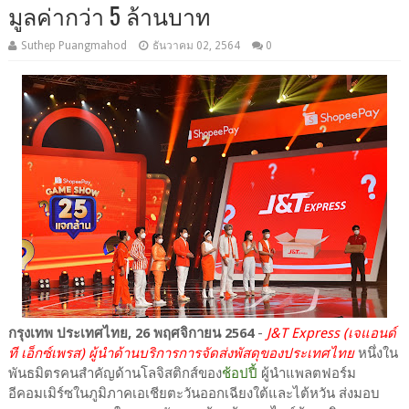
มูลค่ากว่า 5 ล้านบาท
Suthep Puangmahod
ธันวาคม 02, 2564
0
กรุงเทพ ประเทศไทย, 26 พฤศจิกายน 2564
-
J&T Express (เจแอนด์
ที เอ็กซ์เพรส) ผู้นำด้านบริการการจัดส่งพัสดุของประเทศไทย
หนึ่งใน
พันธมิตรคนสำคัญด้านโลจิสติกส์ของ
ช้อปปี้
ผู้นำแพลตฟอร์ม
อีคอมเมิร์ซในภูมิภาคเอเชียตะวันออกเฉียงใต้และไต้หวัน ส่งมอบ