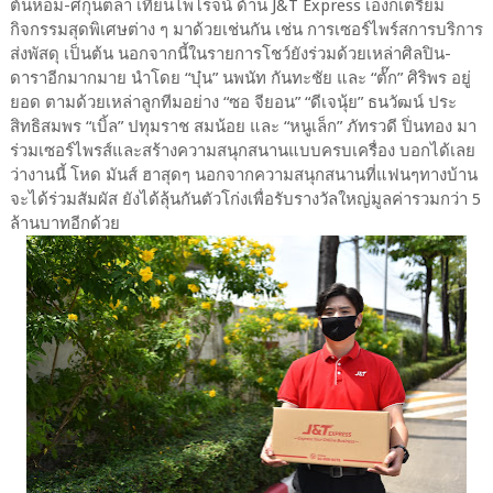
ต้นหอม-ศกุนตลา เทียนไพโรจน์ ด้าน J&T Express เองก็เตรียม
กิจกรรมสุดพิเศษต่าง ๆ มาด้วยเช่นกัน เช่น การเซอร์ไพร์สการบริการ​
ส่งพัสดุ เป็นต้น นอกจากนี้ในรายการโชว์ยังร่วมด้วยเหล่าศิลปิน-
ดาราอีกมากมาย นำโดย “บุ๋น” นพนัท กันทะชัย และ “ตั๊ก” ศิริพร อยู่
ยอด ตามด้วยเหล่าลูกทีมอย่าง “ซอ จียอน” “ดีเจนุ้ย” ธนวัฒน์ ประ
สิทธิสมพร “เบิ้ล” ปทุมราช สมน้อย และ “หนูเล็ก” ภัทรวดี ปิ่นทอง มา
ร่วมเซอร์ไพรส์และสร้างความสนุกสนานแบบครบเครื่อง บอกได้เลย
ว่างานนี้ โหด มันส์ ฮาสุดๆ นอกจากความสนุกสนานที่แฟนๆทางบ้าน
จะได้ร่วมสัมผัส ยังได้ลุ้นกันตัวโก่งเพื่อรับรางวัลใหญ่มูลค่ารวมกว่า 5
ล้านบาทอีกด้วย