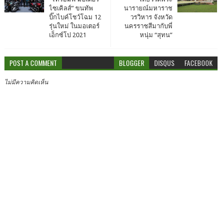
ไซเคิลส์” ขนทัพ
นารายณ์มหาราช
บิ๊กไบค์โชว์โฉม 12
วรวิหาร จังหวัด
รุ่นใหม่ ในมอเตอร์
นครราชสีมากับพี่
เอ็กซ์โป 2021
หนุ่ม “สุทน”
POST A COMMENT
BLOGGER
DISQUS
FACEBOOK
ไม่มีความคิดเห็น