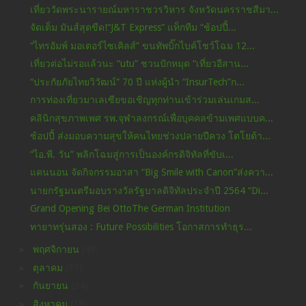
เที่ยววัดพระนารายณ์มหาราชวรวิหาร จังหวัดนครราชสีมา...
จัดเต็ม มันส์สุดขีด!“J&T Express” แท็กทีม “ช้อปปี้...
“ไทรอัมพ์ มอเตอร์ไซเคิลส์” ขนทัพบิ๊กไบค์โชว์โฉม 12...
เที่ยวต่อไม่รอแล้วนะ “utu” ชวนปักหมุด “เที่ยวอีสาน...
“ประกัยภัยไทยวิวัฒน์” 70 ปี แห่งผู้นำ “InsurTech”ก...
การท่องเที่ยวมาเลเซียขอเชิญทุกท่านเข้าร่วมเล่นเกมส...
คลินิกสุขภาพเพศ รพ.จุฬาลงกรณ์เพื่อบุคคลข้ามเพศแบบค...
ช้อปปี้ ส่งมอบความสุขให้คนไทยช่วงปลายปีควง โตโยต้า...
“ไอ.พี. วัน” พลิกโฉมสู่การเป็นองค์กรดิจิทัลที่ขับเ...
แคนนอน จัดกิจกรรมอาสา “Big Smile with Canon”ส่งควา...
นายกรัฐมนตรีมอบรางวัลรัฐบาลดิจิทัลประจำปี 2564 “Di...
Grand Opening Bei OttoThe German Institution
ทายาทรุ่นสอง : Future Possibilities โอกาสการทำธุร...
►
พฤศจิกายน
(49)
►
ตุลาคม
(37)
►
กันยายน
(24)
►
สิงหาคม
(18)