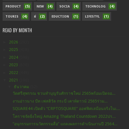
(5)
(4)
(4)
(4)
PRODUCT
NEW
SOCIA
TECHNOLOG
(4)
(2)
(1)
(1)
TOURIS
ฝ
EDUCTION
LIFESTYL
READ BY MONTH
►
2026
(293)
►
2025
(438)
►
2024
(598)
►
2023
(630)
►
2022
(449)
▼
2021
(396)
▼
ธันวาคม
(52)
วัดศรีสุพรรณ ชวนทำบุญรับศักราชใหม่ 2565พร้อมเปิดจอ...
งานอ่าวนาง บีท เฟสติวัล กระบี่ เคาท์ดาวน์ 2565ร่วม...
SQUARE44 เปิดตัว “CRPTOSQUARE” ออฟฟิศเสมือนจริงในเ...
โคราชจัดยิ่งใหญ่ Amazing Thailand Countdown 2022ปร...
“อนุกรรมการนวัตกรรมสื่อ” แถลงผลการดำเนินงานปี 2564...