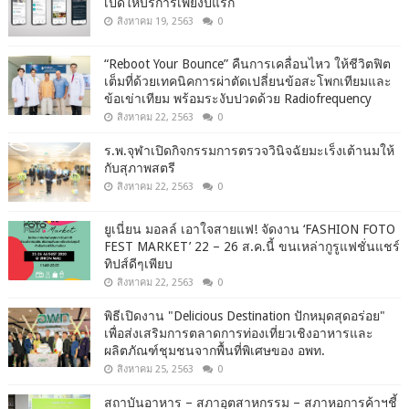
เปิดให้บริการเพียงปีแรก
สิงหาคม 19, 2563
0
“Reboot Your Bounce” คืนการเคลื่อนไหว ให้ชีวิตฟิต
เต็มที่ด้วยเทคนิคการผ่าตัดเปลี่ยนข้อสะโพกเทียมและ
ข้อเข่าเทียม พร้อมระงับปวดด้วย Radiofrequency
สิงหาคม 22, 2563
0
ร.พ.จุฬาเปิดกิจกรรมการตรวจวินิจฉัยมะเร็งเต้านมให้
กับสุภาพสตรี
สิงหาคม 22, 2563
0
ยูเนี่ยน มอลล์ เอาใจสายแฟ! จัดงาน ‘FASHION FOTO
FEST MARKET’ 22 – 26 ส.ค.นี้ ขนเหล่ากูรูแฟชั่นแชร์
ทิปส์ดีๆเพียบ
สิงหาคม 22, 2563
0
พิธีเปิดงาน "Delicious Destination ปักหมุดสุดอร่อย"
เพื่อส่งเสริมการตลาดการท่องเที่ยวเชิงอาหารและ
ผลิตภัณฑ์ชุมชนจากพื้นที่พิเศษของ อพท.
สิงหาคม 25, 2563
0
สถาบันอาหาร – สภาอุตสาหกรรม – สภาหอการค้าฯชี้