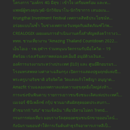
โครงการ “องค์กร 4G มีสุข : เข้าใจ เตรียมพร้อม และท...
แพทย์ผู้ทรงคุณวุฒิ-นักวิจัยนาโน-นักวิชาการ เสนอแน...
Krungthai Investment Festival เทศกาลสิทธิประโยชน์ท...
อร่อยแบบไม่ซ้ำ ในช่วงเทศกาลวันหยุดกับผลิตภัณฑ์ไก่พ...
CREALOGIX เผยแผนการดำเนินงานครั้งสำคัญหลังคว้ารางว...
ททท. ชวนเที่ยวงาน “Amazing Thailand Countdown 2022...
เอ็นไอเอ - รพ.จุฬาฯ ร่วมหนุนนวัตกรรมรับมือโควิด – 19
ดีพร้อม เร่งเสริมสภาพคล่องเอสเอ็มอี อนุมัติวงเงินส...
องค์การแรงงานระหว่างประเทศ (ILO) และ ศูนย์ฝึกอบรมร...
โรงมหรสพหลวงศาลาเฉลิมกรุง เปิดการแสดงปฐมฤกษ์แห่งปี...
พระครูบาอริยชาติ อริยจิตโต วัดแสงแก้วโพธิญา อนุญาต...
Amazfit ร่วมฉลองเทศกาลแห่งความสุขสุดยิ่งใหญ่ส่งท้า...
การแข่งขันฟันดาบ รายการเยาวชนชิงชนะเลิศแห่งประเทศไ...
เมเจอร์ ซีนีเพล็กซ์ กรุ้ป ชวนมาสัมผัสสุดยอดประสบกา...
ต๊าชมาก!! “utu” ชวนเช็คอิน “เที่ยวอีสานไม่ตก Trend...
กรมการท่องเที่ยว มอบรางวัลสุดยอดชุมชนนักขายออนไลน์...
กังนัมรามยอนทำให้การเริ่มต้นทำธุรกิจอาหารเกาหลีเป็...