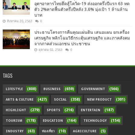
อุตฯอาหารไทยฮึดสู้โควิด-19 ส่งออกครึ่งปีแรก 63 หด
ตัว 2%คาดฟื้นตัวครึ่งปีหลัง 3.6% มุ่งเป้า 1 ล้านล้าน
บาท
สิงหาคม 20, 2563
0
ประธานโครงการคืนคุณแผ่นดิน เสนอแผน ยกเครื่อง
เศรษฐกิจ พลิกโฉมวิธีกระตุ้นเศรษฐกิจ และภาคสังคม
จากภาคส่วนเอกชน ประชาชน
ตุลาคม 02, 2563
0
TAGS
(808)
(659)
(566)
LIFESTYLE
BUSINESS
GOVERNMENT
(427)
(358)
(301)
ARTS & CULTURE
SOCIAL
NEW PRODUCT
(279)
(216)
(187)
HIGHLIGHT
SPORTS
ENTERTAIN
(178)
(164)
(154)
TOURISM
EDUCATION
TECHNOLOGY
(63)
(10)
(5)
INDUSTRY
ท่องเที่ยว
AGRICULTURE