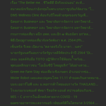
เรื่อง “The Better me…ชีวิตดีดี มีจริงแน่นอน” สะท้...
สมาคมนักเรียนเก่าอังกฤษในพระบรมราชูปถัมภ์จัดงาน "ไ...
DMS Wellness Clinic ต้อนรับปีใหม่ด้วยชุดของขวัญเพื...
นิตยสาร Business+ และ วิทยาลัยการจัดการ มหาวิทยาลั...
นิตยสาร Business+ และ วิทยาลัยการจัดการ มหาวิทยาลั...
กรมการท่องเที่ยว ผนึก อพท. และอีก ๗ พันธมิตร ยก“ตล...
พิธีเปิดฤดูกาลท่องเที่ยวจังหวัดพังงา พ.ศ. 2564 (Ph...
เซ็นทรัล รีเทล เปิดงาน “ตลาดจริงใจ มาหา…นคร”
นายกรัฐมนตรีมอบรางวัลรัฐบาลดิจิทัลประจำปี 2564 “Di...
เดอะ มอลล์จับมือ TOTO ปฏิวัติการใช้ห้องน ้้้ำหวังย...
ฟุตบอลลีกเยาวชน “โอเอ็นซีบี ไทยยูธลีก” ได้อย่างสวย...
Green me Farm Stay ท่องเที่ยวเชิงเกษตร อำเภอปากช่อ...
Mister Robot เผยแคมเปญคนโสด 11.11 ทำยอดเกินคาดหมาย...
บมจ.เออาร์ไอพี และ ม.หอการค้าไทยมอบรางวัล THAILAND...
โรงแรมเรเนซองส์ พัทยา รีสอร์ท แอนด์ สปาขอต้อนรับเช...
MIS – C อาการในเด็กหลังหายจาก COVID - 19
ยอดขายอาหารทะเลจากนอร์เวย์ทุบสถิติในไตรมาส 3/2564 ...